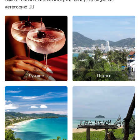
категорию 👇🏼
Лучшие
Патонг