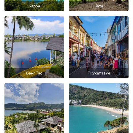
Карон
Ката
Банг Тао
Пхукет таун