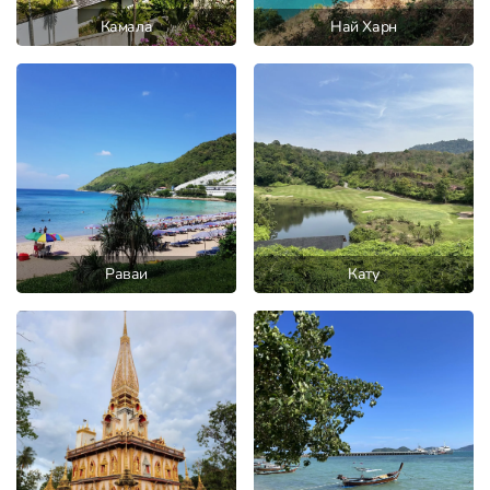
Камала
Най Харн
Раваи
Кату