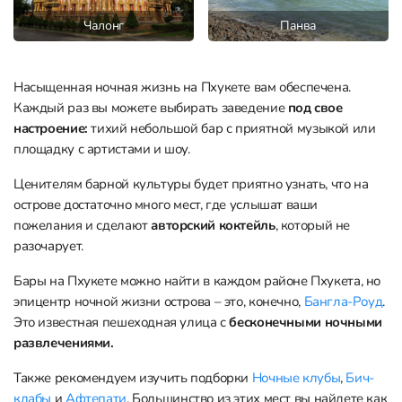
Чалонг
Панва
Насыщенная ночная жизнь на Пхукете вам обеспечена.
Каждый раз вы можете выбирать заведение
под свое
настроение:
тихий небольшой бар с приятной музыкой или
площадку с артистами и шоу.
Ценителям барной культуры будет приятно узнать, что на
острове достаточно много мест, где услышат ваши
пожелания и сделают
авторский коктейль
, который не
разочарует.
Бары на Пхукете можно найти в каждом районе Пхукета, но
эпицентр ночной жизни острова – это, конечно,
Бангла-Роуд
.
Это известная пешеходная улица с
бесконечными ночными
развлечениями.
Также рекомендуем изучить подборки
Ночные клубы
,
Бич-
клабы
и
Афтепати
. Большинство из этих мест вы найдете как