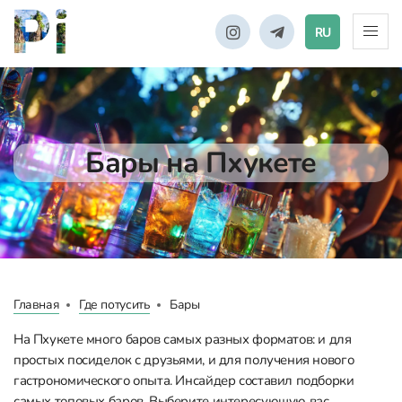
RU
Бары на Пхукете
Главная
Где потусить
Бары
На Пхукете много баров самых разных форматов: и для
простых посиделок с друзьями, и для получения нового
гастрономического опыта. Инсайдер составил подборки
самых топовых баров. Выберите интересующую вас