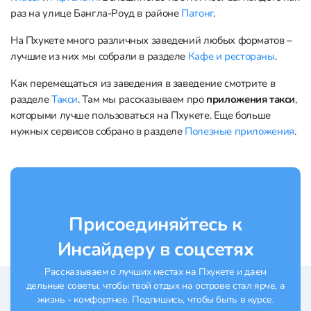
раз на улице Бангла-Роуд в районе
Патонг
.
На Пхукете много различных заведений любых форматов –
лучшие из них мы собрали в разделе
Кафе и рестораны
.
Как перемещаться из заведения в заведение смотрите в
разделе
Такси
. Там мы рассказываем про
приложения такси
,
которыми лучше пользоваться на Пхукете. Еще больше
нужных сервисов собрано в разделе
Полезные приложения
.
Присоединяйтесь к
Инсайдеру в соцсетях
Рассказываем о лучших местах на Пхукете и даем
дельные советы, чтобы твой отдых на острове стал ярче, а
жизнь - комфортнее. Подпишись, чтобы быть в курсе.