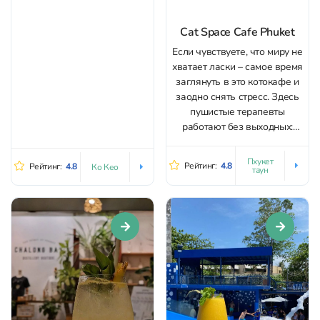
кондиционеров и интерьер
в морском стиле «каюты
Cat Space Cafe Phuket
капитана»: дерево,
«корабельные» детали и
Если чувствуете, что миру не
ощущение уютного,
хватает ласки – самое время
продуманного
заглянуть в это котокафе и
тематического
заодно снять стресс. Здесь
пространства. Главная
пушистые терапевты
особенность места —
работают без выходных:
собственная ферма и
мурчат, играют и с
бассейны с живыми...
удовольствием принимают
Пхукет
Рейтинг:
4.8
Рейтинг:
4.8
Ко Кео
таун
гостей всех возрастов,
детям особенно нравится.
За вход в 200 бат вы
получаете внимание от
котиков разных пород,
бесплатное мороженое...