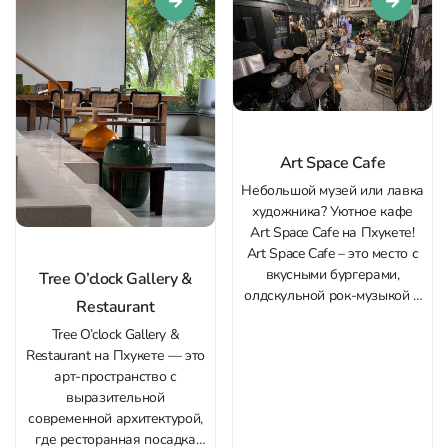
покрепче 🥃 Цены на
находитесь в подводном
алкоголь, как...
царстве, не покидает все
время. Обслуживание в Su
Va...
Art Space Cafe
Небольшой музей или лавка
художника? Уютное кафе
Art Space Cafe на Пхукете!
Art Space Cafe – это место с
вкусными бургерами,
Tree O’clock Gallery &
олдскульной рок-музыкой и
Restaurant
атмосферным интерьером.
Tree O’clock Gallery &
Владельцы заведения –
Restaurant на Пхукете — это
семья из трех человек: отец
арт‑пространство с
– старший менеджер, мать –
выразительной
повар и художник-
современной архитектурой,
оформитель, а сын –
где ресторанная посадка
официант. Здесь ощущается