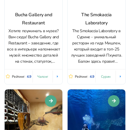
Bucha Gallery and
The Smokaccia
Restaurant
Laboratory
Хотите поужинать в музее?
The Smokaccia Laboratory в
Вам сюда! Bucha Gallery and
Сурине - уникальный
Restaurant – заведение, где
ресторан из гида Мишлен,
все в интерьере напоминает
который входит в топ-25
музей: множество деталей
лучших заведений Пхукета.
на стенах, статуэток,
Балом здесь правит
которые хочется
итальянский шеф-повар,
рассматривать, картин и
который, из казалось бы,
Рейтинг:
4.9
Рейтинг:
4.9
Чалонг
Сурин
других винтажных
обычного продукта,
элементов декора. А какая
сотворил настоящий
тут посуда – настоящий
шедевр. Речь про
предмет искусства! Кухня в
уникальное хрустящее тесто
заведении авторская – микс
на закваске “Смокачча”,
азиатской и индийской,
которое готовится 50 часов!
подача...
Булочки из этого теста
подают с...