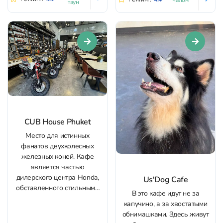
таун
живут три пушистых
“звезды” заведения.
Посетители могут
понаблюдать за львятами
со стороны и сделать
фотографии на свой гаджет.
А вот за...
CUB House Phuket
Место для истинных
фанатов двухколесных
железных коней. Кафе
является частью
дилерского центра Honda,
Us'Dog Cafe
обставленного стильными
В это кафе идут не за
ретро-моделями
капучино, а за хвостатыми
мотоциклов. Вообще, здесь
обнимашками. Здесь живут
все в мото тематике: даже