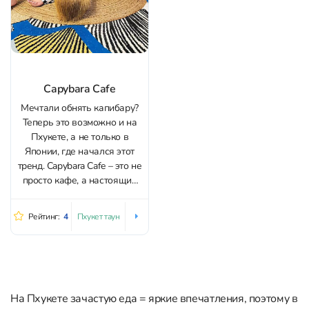
Capybara Cafe
Мечтали обнять капибару?
Теперь это возможно и на
Пхукете, а не только в
Японии, где начался этот
тренд. Capybara Cafe – это не
просто кафе, а настоящий
мини-зоопарк. Цены: Меню
радует так же, как и
Рейтинг:
4
Пхукет таун
обитатели: тайские блюда,
милкшейки и авторские
коктейли. Здесь уютно и
душевно, а дети будут в...
На Пхукете зачастую еда = яркие впечатления, поэтому в