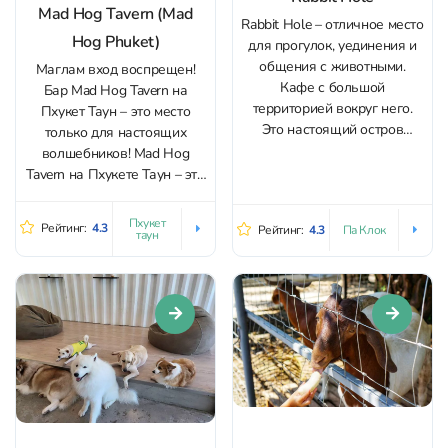
Mad Hog Tavern (Mad
Rabbit Hole – отличное место
Hog Phuket)
для прогулок, уединения и
общения с животными.
Маглам вход воспрещен!
Кафе с большой
Бар Mad Hog Tavern на
территорией вокруг него.
Пхукет Таун – это место
Это настоящий остров
только для настоящих
радости для детей и тех
волшебников! Mad Hog
взрослых, кто умеет
Tavern на Пхукете Таун – это
радоваться, как дети. Здесь
кафе для фанатов “Гарри
живут пушистые кролики,
Поттера”. Заведение
Пхукет
Рейтинг:
4.3
Рейтинг:
4.3
Па Клок
козы, лошади, коровы и
таун
оформлено в стилистике
прочие обитатели
таверны “Три метлы”:
контактного зоопарка,
висящий под потолком
которые охотно принимают
скелет дракона, горгульи,
гостинцы, корм для...
чучела и грубая деревянная
мебель. А на...