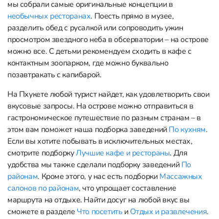
мы собрали самые оригинальные концепции в
необычных ресторанах
. Поесть прямо в музее,
разделить обед с русалкой или сопроводить ужин
просмотром звездного неба в обсерватории – на острове
можно все. С детьми рекомендуем сходить в кафе с
контактным зоопарком, где можно буквально
позавтракать с капибарой.
На Пхукете любой турист найдет, как удовлетворить свои
вкусовые запросы. На острове можно отправиться в
гастрономическое путешествие по разным странам – в
этом вам поможет наша подборка заведений
По кухням
.
Если вы хотите побывать в исключительных местах,
смотрите подборку
Лучшие кафе и рестораны
. Для
удобства мы также сделали подборку заведений
По
районам
. Кроме этого, у нас есть подборки
Массажных
салонов по районам
, что упрощает составление
маршрута на отдыхе. Найти досуг на любой вкус вы
сможете в разделе
Что посетить
и
Отдых и развлечения
.