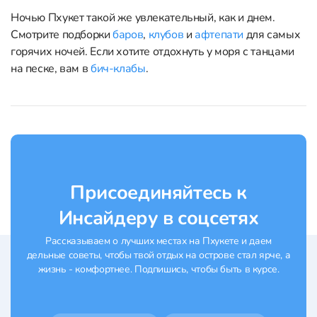
Ночью Пхукет такой же увлекательный, как и днем.
Смотрите подборки
баров
,
клубов
и
афтепати
для самых
горячих ночей. Если хотите отдохнуть у моря с танцами
на песке, вам в
бич-клабы
.
Присоединяйтесь к
Инсайдеру в соцсетях
Рассказываем о лучших местах на Пхукете и даем
дельные советы, чтобы твой отдых на острове стал ярче, а
жизнь - комфортнее. Подпишись, чтобы быть в курсе.