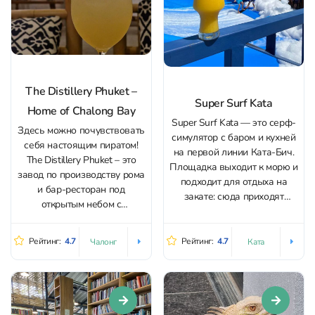
The Distillery Phuket –
Super Surf Kata
Home of Chalong Bay
Super Surf Kata — это серф-
Здесь можно почувствовать
симулятор с баром и кухней
себя настоящим пиратом!
на первой линии Ката-Бич.
The Distillery Phuket – это
Площадка выходит к морю и
завод по производству рома
подходит для отдыха на
и бар-ресторан под
закате: сюда приходят
открытым небом с
выпить пиво или коктейль и
напитками и тапас. Можно
понаблюдать за тем, как
взять экскурсию на
катаются на волне. Главное
Рейтинг:
4.7
Рейтинг:
4.7
Чалонг
Ката
винокурню (с дегустацией,
занятие — обучение
конечно!), попробовать 5
серфингу на искусственной
видов рома и приобрести
волне. Инструкторы
тот, который понравится
помогают с техникой...
больше всего. А еще здесь