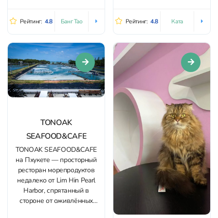
соседствует с картинами и
вайб творчества,...
арт‑объектами. Внутри
Рейтинг:
4.8
Рейтинг:
4.8
Банг Тао
Ката
мягкий свет, много воздуха и
спокойный фон без лишнего
шума; есть зоны для
общения, уединённых
посиделок и комфортной
работы с ноутбуком.
Доступны столики в
помещении и на...
TONOAK
SEAFOOD&CAFE
TONOAK SEAFOOD&CAFE
на Пхукете — просторный
ресторан морепродуктов
недалеко от Lim Hin Pearl
Harbor, спрятанный в
стороне от оживлённых
улиц. Внутри — прохлада