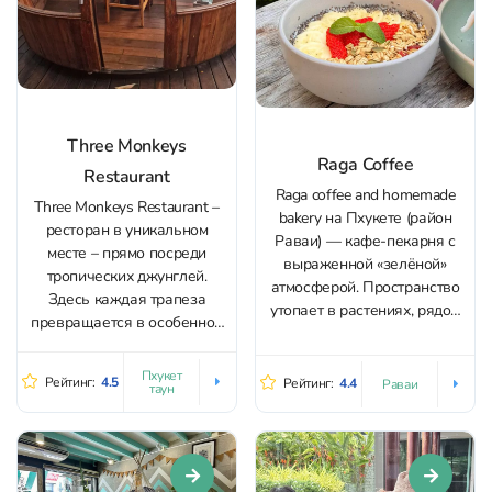
Three Monkeys
Raga Coffee
Restaurant
Raga coffee and homemade
Three Monkeys Restaurant –
bakery на Пхукете (район
ресторан в уникальном
Раваи) — кафе-пекарня с
месте – прямо посреди
выраженной «зелёной»
тропических джунглей.
атмосферой. Пространство
Здесь каждая трапеза
утопает в растениях, рядом
превращается в особенное
— пруд с рыбами,
событие: романтический
небольшой водопад и
вечер под звездным небом,
Пхукет
спокойный сад, поэтому
Рейтинг:
4.5
Рейтинг:
4.4
Раваи
таун
семейный ужин или встреча
здесь легко переключиться
с друзьями. Ресторан
на неспешный ритм:
очаровывает с первых
почитать, поработать или
минут. Интерьер гармонично
просто отдохнуть. Формат
сочетает традиционные