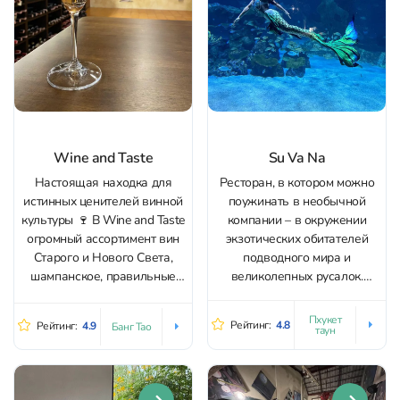
Wine and Taste
Su Va Na
Настоящая находка для
Ресторан, в котором можно
истинных ценителей винной
поужинать в необычной
культуры 🍷 В Wine and Taste
компании – в окружении
огромный ассортимент вин
экзотических обитателей
Старого и Нового Света,
подводного мира и
шампанское, правильные
великолепных русалок.
бокалы и изысканные
Опыт, который запомнится
закуски – камамбер с
на всю жизнь! По периметру
Пхукет
Рейтинг:
4.8
Рейтинг:
4.9
Банг Тао
таун
трюфелем, итальянская
заведения расположен
пицца и сашими 🍣 А еще –
огромный аквариум, в
импортное крафтовое пиво
котором бурлит морская
и хороший выбор напитков
жизнь. Ощущение, что вы