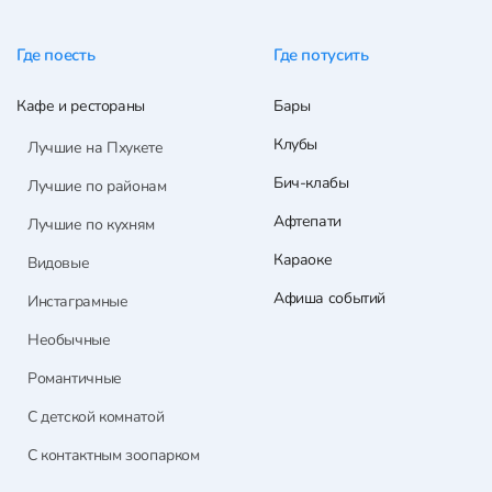
Где поесть
Где потусить
Кафе и рестораны
Бары
Клубы
Лучшие на Пхукете
Бич-клабы
Лучшие по районам
Афтепати
Лучшие по кухням
Караоке
Видовые
Афиша событий
Инстаграмные
Необычные
Романтичные
С детской комнатой
С контактным зоопарком