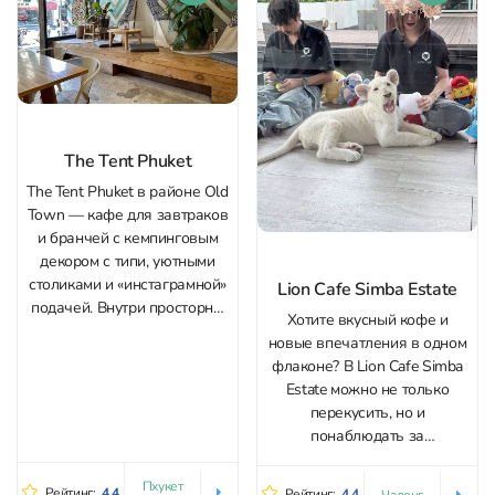
посадки удобный для
тайские мотивы и
разной погоды: есть
современный стиль,
кондиционируемый зал...
создавая ощущение
сказочного пространства в...
The Tent Phuket
The Tent Phuket в районе Old
Town — кафе для завтраков
и бранчей с кемпинговым
декором с типи, уютными
столиками и «инстаграмной»
Lion Cafe Simba Estate
подачей. Внутри просторно,
Хотите вкусный кофе и
есть кондиционер,
новые впечатления в одном
атмосфера спокойная —
флаконе? В Lion Cafe Simba
удобно переждать жару или
Estate можно не только
дождь за чашкой кофе и
перекусить, но и
холодными напитками.
понаблюдать за
Меню большое и закрывает
маленькими царями зверей
разные сценарии: от
– милыми львятами! Здесь
Пхукет
классики вроде...
Рейтинг:
4.4
Рейтинг:
4.4
Чалонг