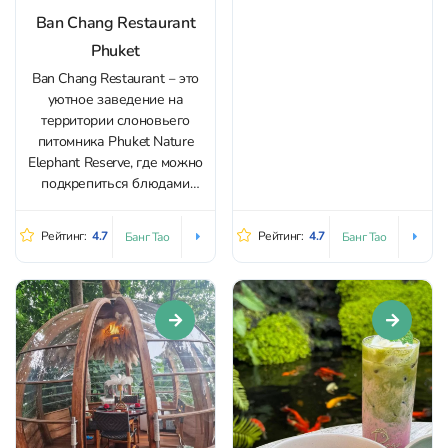
традиции возрождаются в
Ban Chang Restaurant
Dara, что в переводе значит
Phuket
"звезда". Это небесная
Ban Chang Restaurant ‒ это
одиссея с ароматами и
уютное заведение на
мистикой Андаманского
территории слоновьего
побережья. Меню
питомника Phuket Nature
ресторана представляет
Elephant Reserve, где можно
блюда со всего Таиланда -...
подкрепиться блюдами
европейской и тайской
кухни перед визитом к
Рейтинг:
4.7
Рейтинг:
4.7
Банг Тао
Банг Тао
слонам. На территории
ресторана есть игровые
площадки и батуты. Для
детей проводятся платные
мастер-классы. Взрослым
будут интересны занятия
йогой (с понедельника по
пятницу начало...