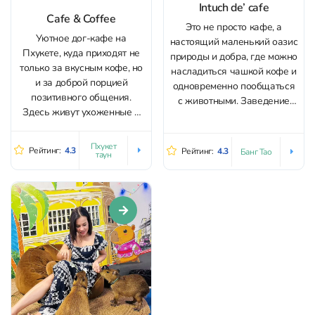
Intuch de’ cafe
Cafe & Coffee
Это не просто кафе, а
Уютное дог-кафе на
настоящий маленький оазис
Пхукете, куда приходят не
природы и добра, где можно
только за вкусным кофе, но
насладиться чашкой кофе и
и за доброй порцией
одновременно пообщаться
позитивного общения.
с животными. Заведение
Здесь живут ухоженные и
расположено в зеленой
очень дружелюбные собаки,
зоне с пальмами и
которые с радостью идут на
небольшим прудом,
Пхукет
Рейтинг:
4.3
Рейтинг:
4.3
Банг Тао
таун
контакт, играют с
благодаря чему атмосфера
посетителями и позволяют
здесь напоминает сельскую
себя гладить. Внутри царит
ферму, а не привычное
чистота и порядок – нет ни
городское кафе. Можно
запаха, ни лишнего шума,...
купить еду и покормить
милых питомцев....