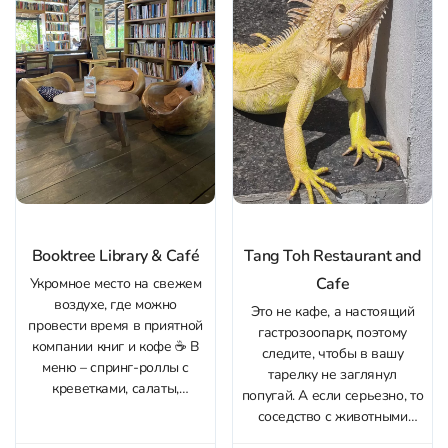
производят джин и водку....
Booktree Library & Café
Tang Toh Restaurant and
Cafe
Укромное место на свежем
воздухе, где можно
Это не кафе, а настоящий
провести время в приятной
гастрозоопарк, поэтому
компании книг и кофе ☕️ В
следите, чтобы в вашу
меню – спринг-роллы с
тарелку не заглянул
креветками, салаты,
попугай. А если серьезно, то
домашние десерты,
соседство с животными
мороженое и конечно,
организовано очень