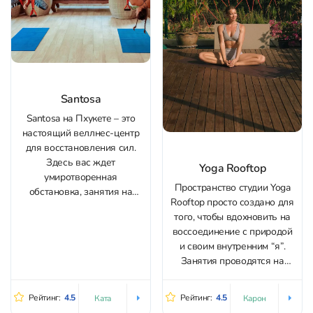
Santosa
Santosa на Пхукете – это
настоящий веллнес-центр
для восстановления сил.
Здесь вас ждет
Yoga Rooftop
умиротворенная
Пространство студии Yoga
обстановка, занятия на
Rooftop просто создано для
свежем воздухе и
того, чтобы вдохновить на
живописные пейзажи
воссоединение с природой
вокруг. В центре йога студия
и своим внутренним “я”.
Santosa на Ката есть
Занятия проводятся на
практика йоги, тренировки
террасе на крыше с
на воздушных гамаках и
прекрасным видом. Хатха,
детокс-программы.
Рейтинг:
4.5
Рейтинг:
4.5
Ката
Карон
Аштанга, Виньяса Флоу и
Сочетание работы над