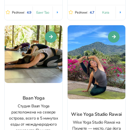
что ближе вам, и
Здесь не про «мягкую йогу
совершенствуйте свое тело
под музыку», а про
Рейтинг:
4.9
Рейтинг:
4.7
Банг Тао
Ката
и ум.
дисциплину, выносливость и
заметную работу с телом и
вниманием. Темп задаётся
чётко, много голосовых
подсказок, а преподаватели
внимательно...
Baan Yoga
Студия Baan Yoga
расположена на севере
Wise Yoga Studio Rawai
острова, всего в 5 минутах
Wise Yoga Studio Rawai на
езды от международного
Пхукете — место, где йога