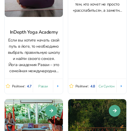
тем, кто хочет не просто
«расслабиться», а заметно
углубить технику и
физическую форму.
Преподаватели (в том числе
InDepth Yoga Academy
Нипа и Сьюзи) ведут
Если вы хотите начать свой
занятия уверенно и
путь в йоге, то необходимо
спокойно, с большой
выбрать правильную школу
школой и опытом; в работе
и найти своего сенсея.
ощущается аутентичная...
Йога-академия Раваи – это
семейная международная
школа йоги, входящая в
Yoga Alliance. Здесь
Рейтинг:
4.7
Рейтинг:
4.8
Раваи
Си Сунтон
проходят занятия по хатха-
виньясе, воздушной йоге,
пренатальной йоге, инь-
йоге, аштанге, а также
уникальные программы,
такие как «Йога для
спортсменов». Студия...