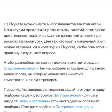
Инь, акро-йога, воздушная,
телом внутри и снаружи
пляжная, тайский бокс –
позволит оздоровиться еще
здесь можно выбрать
быстрее....
занятие по душе. Практики
обычно включают
На Пхукете можно найти много вариантов занятия йогой.
медитацию, пранаяму,...
Йога-студии предлагают разные виды занятий, в том числе
дыхательные практики, ледяные ванны или занятия при
высоких температурах. Для тех, кто ищет уникальный опыт,
можно отправиться в йога-тур на Пхукете, чтобы совместить
практику с изучением острова.
Чтобы разнообразить свои активности, смотрите раздел
Спортивные секции
. Там мы собрали площадки для разных
видов спорта, на которых можно позаниматься
самостоятельно или с тренером.
Продолжайте здоровые отношения с едой и смотрите нашу
подборку кафе и ресторанов
Вегетарианская кухня
, а в
разделе
Кафе и рестораны
есть много других полезных
подборок. Смотрите подборки
Смотровые площадки
,