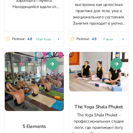
аэропорта Пхукета.
выстроена как целостная
Находящийся вдали от
практика для тела, ума и
оживленных туристических
эмоционального состояния.
зон Baan Yoga – это
Занятия проходят в уютной
настоящий оазис
чистой студии с спокойной,
спокойствия. Здесь есть
поддерживающей
занятия йогой для всех
Рейтинг:
4.8
Рейтинг:
4.9
Май Кхао
Раваи
атмосферой: после практики
уровней подготовки. Хатха-
появляется ощущение
йога: практика с
собранности, внутреннего
традиционными асанами и
баланса и мягкого прилива
акцентом на укрепление
энергии. Классы ведёт
мышц и растяжку. Пилатес...
внимательный
преподаватель Пин. Она
показывает
последовательности
вместе...
The Yoga Shala Phuket
The Yoga Shala Phuket –
профессиональная студия
5 Elements
йоги, где практикуют йогу