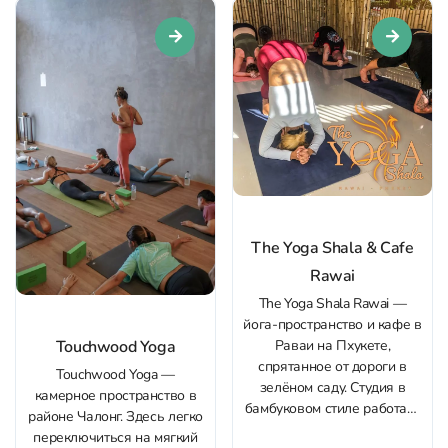
красивое, приватное и не
саундхилинг. Подходят как
бывает переполненным:
для новичков, так и для
атмосфера тихая и
продвинутых. Просторный
расслабляющая, а из
зал с мягким...
кабинетов открываются
приятные виды на
тропическую зелень. Запись
и...
The Yoga Shala & Cafe
Rawai
The Yoga Shala Rawai —
йога-пространство и кафе в
Touchwood Yoga
Раваи на Пхукете,
спрятанное от дороги в
Touchwood Yoga —
зелёном саду. Студия в
камерное пространство в
бамбуковом стиле работает
районе Чалонг. Здесь легко
в формате indoor/outdoor:
переключиться на мягкий