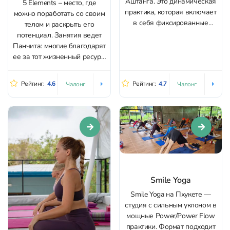
Аштанга. Это динамическая
5 Elements – место, где
практика, которая включает
можно поработать со своим
в себя фиксированные
телом и раскрыть его
последовательности асан,
потенциал. Занятия ведет
связанных между собой
Панчита: многие благодарят
различными переходами.
ее за тот жизненный ресурс,
Аштанга развивает силу,
который появляется внутри
гибкость, равновесие и
после занятий. Если вы
Рейтинг:
4.6
Рейтинг:
4.7
Чалонг
Чалонг
концентрацию. Независимо
занимаетесь йогой, то
от того, новичок вы или
наверняка понимаете, как
опытный практик, вы
иногда сложно найти того
можете найти здесь то, что
самого преподавателя,
нужно. В The...
который тебе подходит.
Панчита для многих стала...
Smile Yoga
Smile Yoga на Пхукете —
студия с сильным уклоном в
мощные Power/Power Flow
практики. Формат подходит