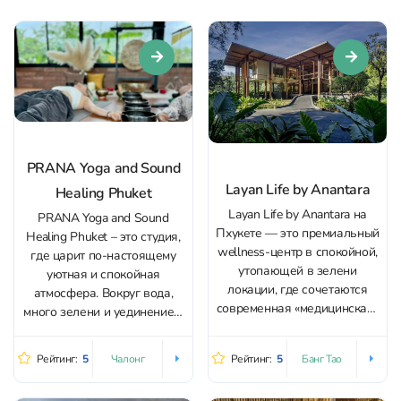
PRANA Yoga and Sound
Layan Life by Anantara
Healing Phuket
Layan Life by Anantara на
PRANA Yoga and Sound
Пхукете — это премиальный
Healing Phuket – это студия,
wellness-центр в спокойной,
где царит по-настоящему
утопающей в зелени
уютная и спокойная
локации, где сочетаются
атмосфера. Вокруг вода,
современная «медицинская»
много зелени и уединение с
wellness-инфраструктура и
природой. В PRANA Yoga
традиционные практики. По
and Sound Healing Phuket
Рейтинг:
5
Рейтинг:
5
Чалонг
Банг Тао
отзывам гостей,
есть занятия по хатха-йоге,
пространство очень
аштангу, пранаяме,