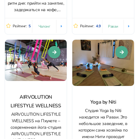
много растений, тень, звук
ритм дня: прийти на занятие,
воды от фонтанов, хорошая
задержаться на кофе,
циркуляция воздуха за счёт
поработать в тишине или
вентиляторов. В саду иногда
остановиться на несколько
Рейтинг:
5
Рейтинг:
4.9
Чалонг
Раваи
появляются кошки, а перед
ночей. Студия подходит и
практикой стоит помнить о...
новичкам, и опытным
практикующим: занятия
проходят в небольших
группах, преподаватель
внимательно выстраивает
последовательность,
помогает с отстройкой асан
и...
AIRVOLUTION
Yoga by Niti
LIFESTYLE WELLNESS
Студия Yoga by Niti
AIRVOLUTION LIFESTYLE
находится на Раваи. Это
WELLNESS на Пхукете –
небольшое заведение, в
современная йога-студия
котором сама хозяйка по
AIRVOLUTION LIFESTYLE
имени Нити проводит