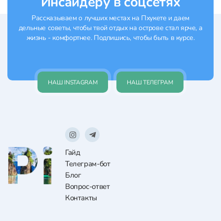
Инсайдеру в соцсетях
Рассказываем о лучших местах на Пхукете и даем
дельные советы, чтобы твой отдых на острове стал ярче, а
жизнь - комфортнее. Подпишись, чтобы быть в курсе.
НАШ INSTAGRAM
НАШ ТЕЛЕГРАМ
Гайд
Телеграм-бот
Блог
Вопрос-ответ
Контакты