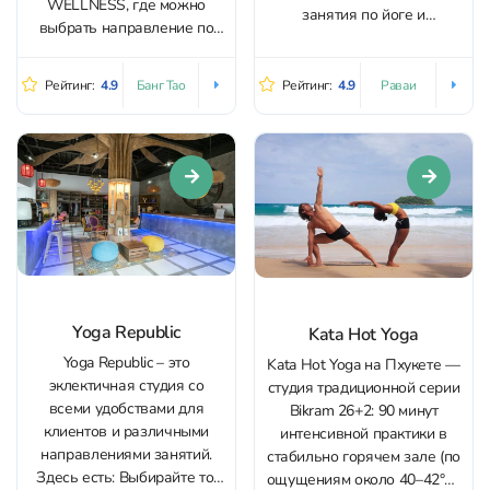
WELLNESS, где можно
занятия по йоге и
выбрать направление по
медитации, а еще угощает
душе. Здесь есть: Также в
вкусными и полезными
студии йоги на Банг Тао есть
блюдами. Нити – наставница
Рейтинг:
4.9
Рейтинг:
4.9
Банг Тао
Раваи
душевые, шкафчики,
с очень теплой
туалеты, места для отдыха
энергетикой. В ее студии
после тренировки, кафе,
очень тихо и спокойно,
магазин товаров для йоги,
освещение помогает
парковка для автомобилей.
расслабиться, свечи и
аромалампы с...
Yoga Republic
Kata Hot Yoga
Yoga Republic – это
Kata Hot Yoga на Пхукете —
эклектичная студия со
студия традиционной серии
всеми удобствами для
Bikram 26+2: 90 минут
клиентов и различными
интенсивной практики в
направлениями занятий.
стабильно горячем зале (по
Здесь есть: Выбирайте то,
ощущениям около 40–42°C).