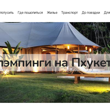
 потусить
Где пошопиться
Жилье
Транспорт
До поездки
Для
лэмпинги на Пхуке