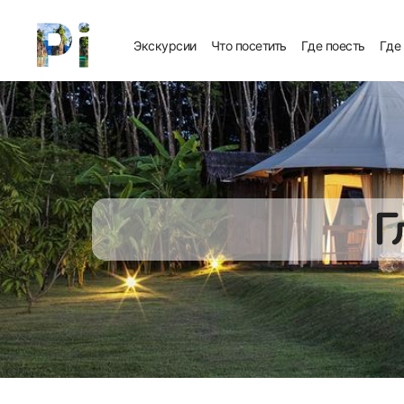
Экскурсии
Что посетить
Где поесть
Где
Г