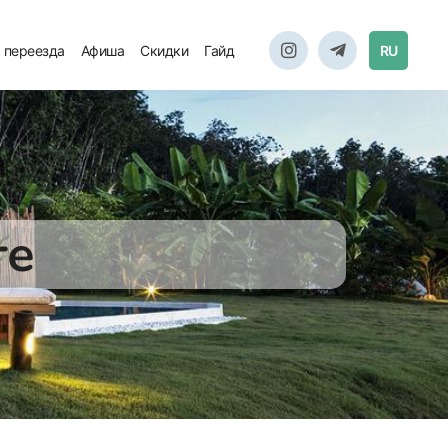
 переезда
Афиша
Скидки
Гайд
RU
те