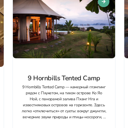
9 Hornbills Tented Camp
9 Hornbills Tented Camp — камерный глэмпинг
рядом с Пхукетом, на тихом острове Ко Яо
Ной, с панорамой залива Пханг Нга и
известняковых островов на горизонте. Здесь
легко «отключиться» от суеты: вокруг джунгли,
вечерние звуки природы и птицы-носороги, а
вместо телевизора — рассветы и закаты над