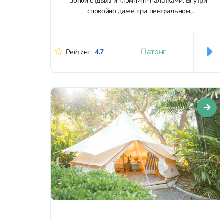
зоной отдыха и глэмпинг‑палатками. Внутри
спокойно даже при центральном
расположении, а до пляжа Патонг и Бангла-
роуд — прогулка примерно на 10–15 минут.
Хостельная часть спрятана в глубине:...
Патонг
Рейтинг:
4.7