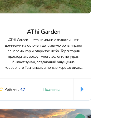
AThi Garden
ATHi Garden — это кемпинг с палаточными
домиками на склоне, где главную роль играют
панорамы гор и открытое небо. Территория
просторная, вокруг много зелени, по утрам
бывает туман, создающий ощущение
«северного Таиланда», а ночью хорошо видно
звёзды. Место подходит для спокойного
отдыха и перезагрузки, особенно в вечерние
часы, когда становится...
Пхангнга
Рейтинг:
4.7