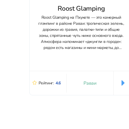
Roost Glamping
Roost Glamping на Пхукете — это камерный
глэмпинг в районе Раваи: тропическая зелень,
дорожки из гравия, палатки-типи и общие
зоны, спрятанные чуть ниже основного входа.
Атмосфера напоминает «джунгли в городе»:
рядом есть магазины и мини-маркеты, до
Rawai Beach — около 10–15 минут пешком,
удобно добираться на байке или такси,
предусмотрена...
Раваи
Рейтинг:
4.6