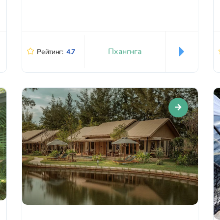
водой. Главный формат размещения...
Пхангнга
Рейтинг:
4.7