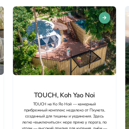
TOUCH, Koh Yao Noi
TOUCH на Ко Яо Ной — камерный
прибрежный комплекс недалеко от Пхукета,
созданный для тишины и уединения. Здесь
легко «выключиться»: море прямо у порога, по
утрам — высокий прилив для купания, днём —