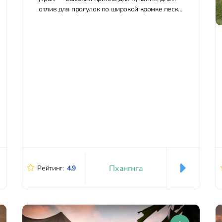
отлив для прогулок по широкой кромке песка.
Пространство остаётся приватным, без толпы
и лишнего шума, с открытыми...
Пхангнга
Рейтинг:
4.9