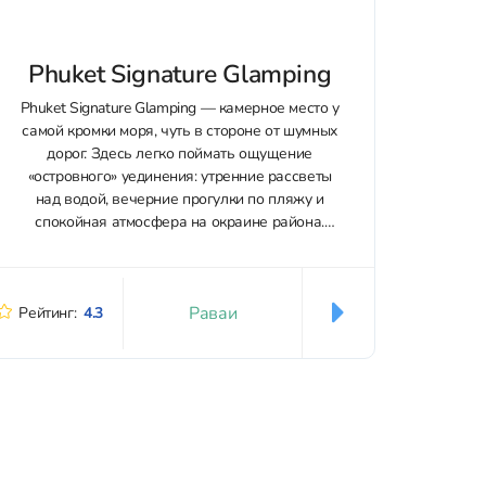
Phuket Signature Glamping
Phuket Signature Glamping — камерное место у
самой кромки моря, чуть в стороне от шумных
дорог. Здесь легко поймать ощущение
«островного» уединения: утренние рассветы
над водой, вечерние прогулки по пляжу и
спокойная атмосфера на окраине района.
Форматы размещения разные:
купольные/«bubble»‑тенты, номера и
мини‑виллы. В домах и тентах
Раваи
поддерживается современный комфорт:...
Рейтинг:
4.3