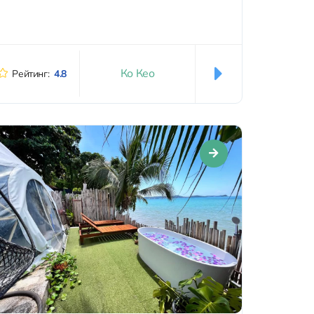
просторных...
Ко Кео
Рейтинг:
4.8