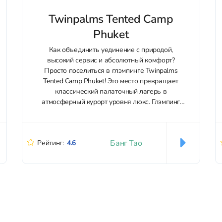
Twinpalms Tented Camp
Phuket
Как объединить уединение с природой,
высокий сервис и абсолютный комфорт?
Просто поселиться в глэмпинге Twinpalms
Tented Camp Phuket! Это место превращает
классический палаточный лагерь в
атмосферный курорт уровня люкс. Глэмпинг
расположен в престижном районе Банг Тао,
среди тропической зелени и лагун.
Представьте себе: вы живете на природе, в
Банг Тао
Рейтинг:
4.6
стильной палатке,...