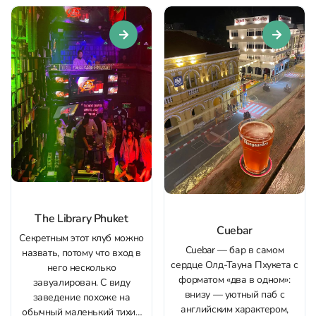
авторские коктейли с
городом и потоком людей.
необычными сочетаниями,
Музыкальная программа
настойками, дымом и
здесь на первом плане:
продуманной
выступают...
презентацией....
The Library Phuket
Cuebar
Секретным этот клуб можно
Cuebar — бар в самом
назвать, потому что вход в
сердце Олд-Тауна Пхукета с
него несколько
форматом «два в одном»:
завуалирован. С виду
внизу — уютный паб с
заведение похоже на
английским характером,
обычный маленький тихий