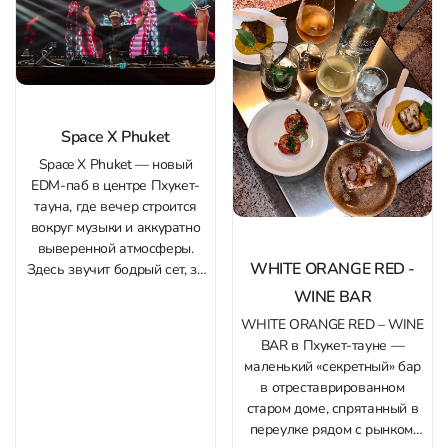
прохладный кондиционер.
в прохладную погоду.
Главная фишка формата —
Главная особенность —...
живая...
Space X Phuket
Space X Phuket — новый
EDM‑паб в центре Пхукет-
тауна, где вечер строится
вокруг музыки и аккуратно
выверенной атмосферы.
WHITE ORANGE RED -
Здесь звучит бодрый сет, за
пультом работает сильный
WINE BAR
DJ, а танцевальный драйв
WHITE ORANGE RED – WINE
поддерживают мощный звук
BAR в Пхукет-тауне —
и свет: продуманная
маленький «секретный» бар
подсветка, эффекты и
в отреставрированном
насыщенное «клубное»
старом доме, спрятанный в
звучание создают
переулке рядом с рынком.
ощущение большого