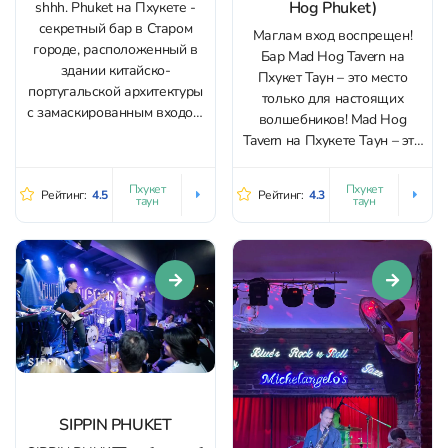
Hog Phuket)
shhh. Phuket на Пхукете -
секретный бар в Старом
Маглам вход воспрещен!
городе, расположенный в
Бар Mad Hog Tavern на
здании китайско-
Пхукет Таун – это место
португальской архитектуры
только для настоящих
с замаскированным входом.
волшебников! Mad Hog
Секретность 10 из 10, и тут
Tavern на Пхукете Таун – это
главное найти вход.
кафе для фанатов “Гарри
Подскажем – он на втором
Поттера”. Заведение
Пхукет
Пхукет
Рейтинг:
4.5
Рейтинг:
4.3
этаже, а дверь
таун
таун
оформлено в стилистике
замаскирована под будку.
таверны “Три метлы”:
Заходишь внутрь, а там –
висящий под потолком
диджеи, коктейли и…
скелет дракона, горгульи,
искусственный интеллект!
чучела и грубая деревянная
Бар специализируется...
мебель. А на...
SIPPIN PHUKET