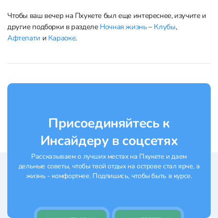
Чтобы ваш вечер на Пхукете был еще интереснее, изучите и
другие подборки в разделе
Ночная жизнь
–
Клубы
,
Афтепати
и
Караоке
.
Присоединяйтесь к
Инсайдеру в соцсетях
Рассказываем о лучших местах на Пхукете и даем
дельные советы, чтобы твой отдых на острове стал ярче, а
жизнь - комфортнее. Подпишись, чтобы быть в курсе.