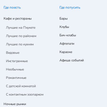
Где поесть
Где потусить
Кафе и рестораны
Бары
Клубы
Лучшие на Пхукете
Бич-клабы
Лучшие по районам
Афтепати
Лучшие по кухням
Караоке
Видовые
Афиша событий
Инстаграмные
Необычные
Романтичные
С детской комнатой
С контактным зоопарком
Ночные рынки