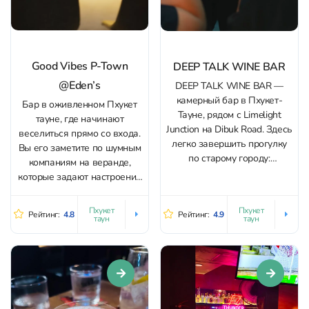
Good Vibes P-Town
DEEP TALK WINE BAR
@Eden’s
DEEP TALK WINE BAR —
камерный бар в Пхукет-
Бар в оживленном Пхукет
Тауне, рядом с Limelight
тауне, где начинают
Junction на Dibuk Road. Здесь
веселиться прямо со входа.
легко завершить прогулку
Вы его заметите по шумным
по старому городу:
компаниям на веранде,
спокойная музыка,
которые задают настроение
расслабленный темп и
вечера! К слову, атмосфера
пространство, где удобно
здесь бывает разная: от
Пхукет
Пхукет
Рейтинг:
4.8
Рейтинг:
4.9
сидеть и разговаривать без
таун
таун
уютных вечеров в стиле
спешки. Главная ставка
лаунж и живой музыкой до
сделана на вино из более
безумных вечеринок до
чем 80 позиций со всего
утра. Дружелюбная
мира. В...
обстановка = коммьюнити,
где чувствуешь себя...