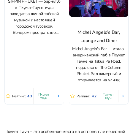
SIPPIN PHUKET — бар-клуб
в Пхукет-Тауне, куда
заходят за живой тайской
музыкой и настоящей
городской тусовкой.
Michel Angelo’s Bar,
Вечером пространство
быстро оживает: на сцене
Lounge and Diner
играет бэнд, свет и звук
Michel Angelo's Bar — итало-
настроены по-клубному, а
американский паб в Пхукет
настроение держится
Тауне на Takua Pa Road,
бодрым до поздней ночи.
недалеко от The Column
Здесь легко почувствовать
Phuket. Зал камерный и
себя «среди своих» —
открывается на улицу;
публика в основном
кондиционера нет, работают
местная, с небольшим
вентиляторы. Формат
количеством...
Пхукет
Пхукет
Рейтинг:
4.3
Рейтинг:
4.2
таун
таун
подходит и для вечера
вдвоём, и для компании 3–4
человек, и для тех, кто
заходит один — здесь легко
завязать разговор....
Пхукет Таун – это особенное место на острове, где вечерний