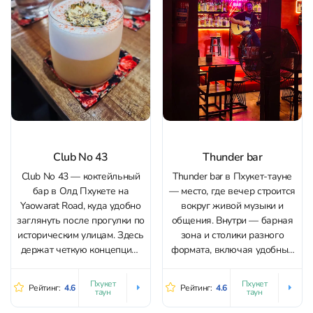
Club No 43
Thunder bar
Club No 43 — коктейльный
Thunder bar в Пхукет-тауне
бар в Олд Пхукете на
— место, где вечер строится
Yaowarat Road, куда удобно
вокруг живой музыки и
заглянуть после прогулки по
общения. Внутри — барная
историческим улицам. Здесь
зона и столики разного
держат четкую концепцию:
формата, включая удобные
акцент на вкусе, подаче и
места для компаний;
истории напитка, а не на
снаружи работает терраса с
Пхукет
Пхукет
Рейтинг:
4.6
Рейтинг:
4.6
таун
таун
шумных вечеринках.
видом на ночной рынок, где
Главная причина прийти —
приятно наблюдать за