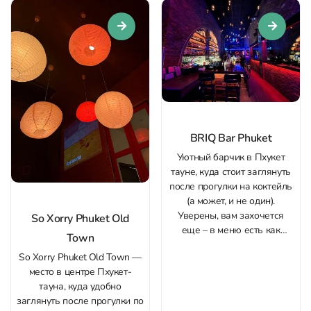
BRIQ Bar Phuket
Уютный барчик в Пхукет
тауне, куда стоит заглянуть
после прогулки на коктейль
(а может, и не один).
Уверены, вам захочется
So Xorry Phuket Old
еще – в меню есть как
Town
классика, так и
So Xorry Phuket Old Town —
оригинальные авторские
место в центре Пхукет-
версии, нетипичные для
тауна, куда удобно
Пхукета. Эффектная подача
заглянуть после прогулки по
напитков точно попадет в