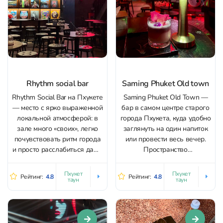
Rhythm social bar
Saming Phuket Old town
Rhythm Social Bar на Пхукете
Saming Phuket Old Town —
— место с ярко выраженной
бар в самом центре старого
локальной атмосферой: в
города Пхукета, куда удобно
зале много «своих», легко
заглянуть на один напиток
почувствовать ритм города
или провести весь вечер.
и просто расслабиться даже
Пространство
небольшой компанией.
двухуровневое, с
Пространство продумано
аккуратным интерьером и
Пхукет
Пхукет
Рейтинг:
4.8
Рейтинг:
4.8
таун
таун
для вечерних встреч —
разными форматами
уютные зоны, возможность
посадки: внутри работает
разместиться наверху,
кондиционер, а снаружи
приятный свет без
есть терраса/сад и места
излишней темноты и
наверху, где приятно сидеть