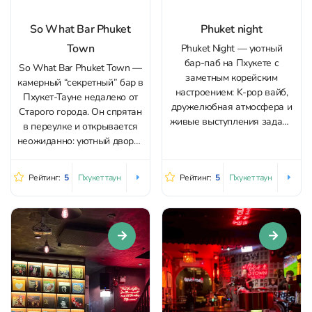
So What Bar Phuket
Phuket night
Town
Phuket Night — уютный
бар‑паб на Пхукете с
So What Bar Phuket Town —
заметным корейским
камерный “секретный” бар в
настроением: K‑pop вайб,
Пхукет-Тауне недалеко от
дружелюбная атмосфера и
Старого города. Он спрятан
живые выступления задают
в переулке и открывается
тон вечеру. Здесь легко
неожиданно: уютный дворик
заглянуть «на один бокал»
с расслабленной, немного
или задержаться под
инди‑beer‑garden
Рейтинг:
5
Рейтинг:
5
Пхукет таун
Пхукет таун
музыку — на сцене звучат
атмосферой, где приятно
разные форматы, от
задержаться на пару часов
вокальных сетов до
и отключиться от суеты.
выступлений групп. Кухня
Главный акцент здесь —
выдержана в корейском
живая музыка. Звучит блюз,
стиле и подходит...
проходят джем‑сессии:
музыканты...