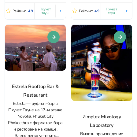
Внутри — приглушённый
города. Пространство
тёплый свет, лофай/чилл-
выглядит ухоженно:
Пхукет
Пхукет
Рейтинг:
4.9
Рейтинг:
4.9
таун
таун
музыка, уютные кресла и
чистый...
ощущение, будто вы пришли
в гости к друзьям: хозяева
(пара, которая ведёт место
сама) встречают очень
тепло, рассказывают про...
Estrela Rooftop Bar &
Restaurant
Estrela — руфтоп-бар в
Пхукет Тауне на 17-м этаже
Zimplex Mixology
Novotel Phuket City
Phokeethra с форматом бара
Laboratory
и ресторана на крыше.
Выпить произведение
Здесь легко устроить