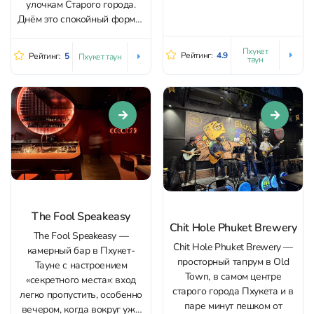
улочкам Старого города.
ваши соцсети. А если
Днём это спокойный формат
настроение не коктейльное,
кафе, а к вечеру
то есть...
пространство легко
Пхукет
Рейтинг:
4.9
Рейтинг:
5
Пхукет таун
таун
переключается в бар:
можно задержаться «на
один напиток», который
незаметно превращается в
полноценный вечер. Внутри
— тёплая, общительная
атмосфера без суеты...
The Fool Speakeasy
Chit Hole Phuket Brewery
The Fool Speakeasy —
Chit Hole Phuket Brewery —
камерный бар в Пхукет-
просторный тапрум в Old
Тауне с настроением
Town, в самом центре
«секретного места»: вход
старого города Пхукета и в
легко пропустить, особенно
паре минут пешком от
вечером, когда вокруг уже