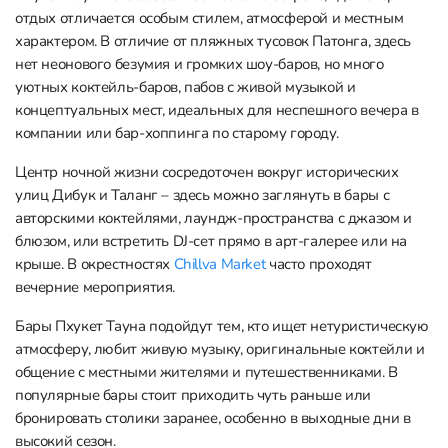
отдых отличается особым стилем, атмосферой и местным
характером. В отличие от пляжных тусовок Патонга, здесь
нет неонового безумия и громких шоу-баров, но много
уютных коктейль-баров, пабов с живой музыкой и
концептуальных мест, идеальных для неспешного вечера в
компании или бар-хоппинга по старому городу.
Центр ночной жизни сосредоточен вокруг исторических
улиц Дибук и Таланг – здесь можно заглянуть в бары с
авторскими коктейлями, лаундж-пространства с джазом и
блюзом, или встретить DJ-сет прямо в арт-галерее или на
крыше. В окрестностях
Chillva Market
часто проходят
вечерние мероприятия.
Бары Пхукет Тауна подойдут тем, кто ищет нетуристическую
атмосферу, любит живую музыку, оригинальные коктейли и
общение с местными жителями и путешественниками. В
популярные бары стоит приходить чуть раньше или
бронировать столики заранее, особенно в выходные дни в
высокий сезон.