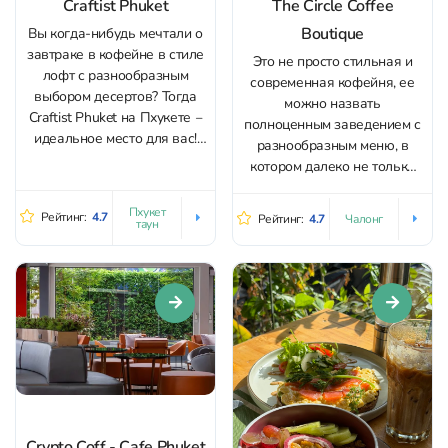
Craftist Phuket
The Circle Coffee
Boutique
Вы когда-нибудь мечтали о
завтраке в кофейне в стиле
Это не просто стильная и
лофт с разнообразным
современная кофейня, ее
выбором десертов? Тогда
можно назвать
Craftist Phuket на Пхукете ‒
полноценным заведением с
идеальное место для вас!
разнообразным меню, в
Меню кафе предлагает
котором далеко не только
затейливо украшенные
десерты. Здесь подают и
десерты и необычные
ланчи. Пространство кафе
Пхукет
Рейтинг:
4.7
Рейтинг:
4.7
Чалонг
напитки. Не забудьте
таун
оформлено со вкусом,
попробовать их знаменитые
создавая ощущение
эклеры ‒ одни из лучших на
комфорта и тепла. Гости
всем острове! В меню также
ценят разнообразие
имеются...
напитков, блюд и десертов,
которые подаются с
вниманием к каждой детали.
Щедрые...
Crypto Coff - Cafe Phuket