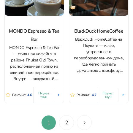
MONDO Espresso & Tea
BlackDuck HomeCoffee
Bar
BlackDuck HomeCoffee на
Пхукете — кафе,
MONDO Espresso & Tea Bar
устроенное в
— стильная кофейня в
переоборудованном доме,
районе Phuket Old Town,
где легко поймать
расположенная прямо на
домашнюю атмосферу:
оживлённом перекрёстке.
прохладный кондиционер,
Внутри — аккуратный,
спокойная музыка без
«инстаграмный» интерьер с
лишнего шума, много
мягким светом и
Пхукет
Пхукет
Рейтинг:
4.6
Рейтинг:
4.7
посадочных мест и
таун
таун
расслабляющей
ощущение «как у друзей».
атмосферой; играет
Интерьер продуман до
ненавязчивая лаунж-
мелочей — винтажные
музыка. Место подходит для
детали, аккуратные зоны
1
2
утреннего кофе, неспешного
для фото, зелёный дворик и
отдыха и визита с ребёнком.
живые цветы. В качестве