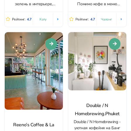
зелень в интерьере,
Помимо кофе в меню
аккуратная минималистика
представлен большой
и достаточно столов, чтобы
выбор матчи и другого чая,
Рейтинг:
4.7
Рейтинг:
4.7
Кату
Чалонг
спокойно работать или
а также радует
просто «зависнуть» с
разнообразие освежающих
напитком. Работает
летних напитков, а не это ли
стабильный Wi‑Fi, рядом
важно при температуре
есть большая парковка;
+30? Десерты подают в
принимают оплату картой.
изысканной посуде,...
Днём формат ближе к
кофейне и завтракам:
свежая выпечка,...
Double / N
Homebrewing.Phuket
Double / N Homebrewing -
Reeno’s Coffee & La
уютная кофейня на Банг