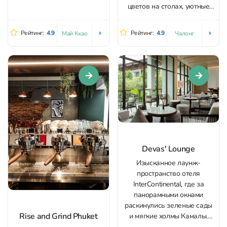
ритуалом, а не просто
цветов на столах, уютные
перекусить на бегу. Кофе
посадки (в том числе на
здесь – главный герой: флэт
втором этаже) и спокойная
Рейтинг:
4.9
Рейтинг:
4.9
Май Кхао
Чалонг
уайт многие называют
атмосфера, в которой
одним из лучших на
удобно задержаться с
Пхукете, а в целом вкус
ноутбуком на пару часов.
напитков стабильно
Пространство чистое и
высокий и...
ухоженное, в санузлах —
хорошее мыло, крем для рук
и...
Devas' Lounge
Изысканное лаунж-
пространство отеля
InterContinental, где за
панорамными окнами
раскинулись зеленые сады
Rise and Grind Phuket
и мягкие холмы Камалы.
Днем здесь царит