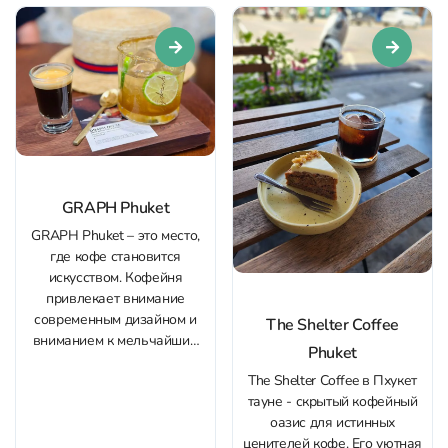
и яхты. Днём он добавляет
идея здесь — обжарка
ощущение простора, а
зёрен на месте и акцент на
вечером превращает
specialty-кофе. Бариста
обычную...
уверенно готовят...
GRAPH Phuket
GRAPH Phuket – это место,
где кофе становится
искусством. Кофейня
привлекает внимание
современным дизайном и
The Shelter Coffee
вниманием к мельчайшим
Phuket
деталям в приготовлении
The Shelter Coffee в Пхукет
напитков. Здесь
тауне - скрытый кофейный
используются только
оазис для истинных
отборные сорта зерен, а
ценителей кофе. Его уютная
бариста виртуозно готовят