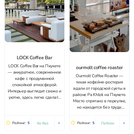
LOCK Coffee Bar
LOCK Coffee Bar на Пхукете
ourmolt coffee roaster
— аккуратное, современное
Ourmolt Coffee Roaster —
кафе с продуманной
тихая кофейня-ростерия
спокойной атмосферой.
вдали от городской суеты в
Интерьер выглядит свежо и
районе Pa Khlok на Пхукете.
уютно, здесь легко сделать
Место спрятано в переулке,
паузу в делах и просто
но находится без труда;
посидеть в тишине с
рядом есть парковка.
напитком. Главная
График камерный: кофейня
особенность места —
Рейтинг:
5
Рейтинг:
5
Ко Кео
Па Клок
работает по выходным (сб–
панорамный вид на гавань
вс 09:00–19:00). Главная