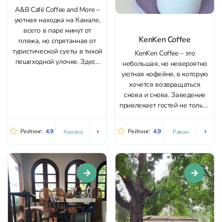
A&B Café Coffee and More –
уютная находка на Камале,
всего в паре минут от
KenKen Coffee
пляжа, но спрятанная от
туристической суеты в тихой
KenKen Coffee – это
пешеходной улочке. Здесь
небольшая, но невероятно
просто, спокойно и по-
уютная кофейня, в которую
домашнему приятно –
хочется возвращаться
идеальное место, чтобы
снова и снова. Заведение
заглянуть на завтрак или
привлекает гостей не только
взять кофе с собой перед
качественным кофе, но и
прогулкой к морю. Меню
теплой, почти домашней
Рейтинг:
4.9
Рейтинг:
4.9
Камала
Раваи
кафе Камалы...
атмосферой. Внутри кафе
чувствуешь себя как в
гостях у старого друга: тихо,
комфортно, светло.
Заведение похоже на
уединенный оазис среди
азиатской активной...