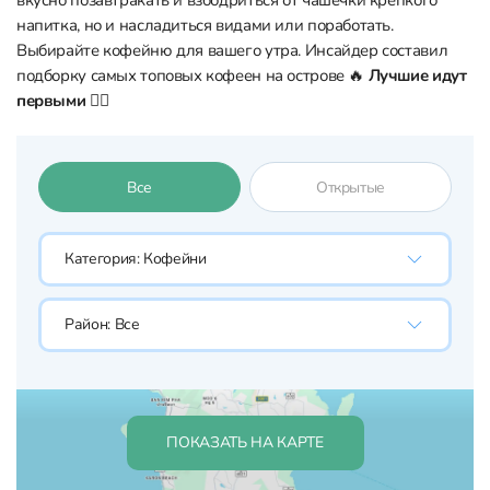
вкусно позавтракать и взбодриться от чашечки крепкого
напитка, но и насладиться видами или поработать.
Выбирайте кофейню для вашего утра. Инсайдер составил
подборку самых топовых кофеен на острове 🔥
Лучшие идут
первыми 👇🏼
Все
Открытые
Категория:
Кофейни
Район:
Все
ПОКАЗАТЬ НА КАРТЕ