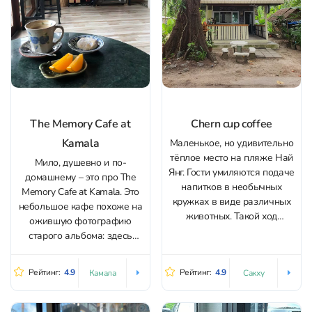
The Memory Cafe at
Chern cup coffee
Kamala
Маленькое, но удивительно
тёплое место на пляже Най
Мило, душевно и по-
Янг. Гости умиляются подаче
домашнему – это про The
напитков в необычных
Memory Cafe at Kamala. Это
кружках в виде различных
небольшое кафе похоже на
животных. Такой ход
ожившую фотографию
нравится детям и взрослым.
старого альбома: здесь
Интерьер кофейни уютный и
много винтажных деталей
домашний, а дружелюбный
и… кактусов – тут их целая
Рейтинг:
4.9
Рейтинг:
4.9
Камала
Сакху
персонал всегда готов
коллекция! Сердце меню –
предложить напиток,
кофе и десерты. Кстати
который идеально
кофе – без прикрас, один из