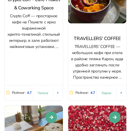
& Coworking Space
Crypto Coff — просторное
кафе на Пхукете с ярко
выраженной
крипто‑тематикой: стильный
TRAVELLERS' COFFEE
интерьер, в зале работают
TRAVELLERS' COFFEE —
майнинговые установки, а
небольшое кафе при отеле
атмосфера больше
в районе пляжа Карон, куда
напоминает клуб для
удобно заглянуть после
трейдеров и создателей
утренней прогулки у моря.
контента, чем обычную
Пространство камерное и
кофейню. Здесь удобно
уютное, с интересным
проводить день за
оформлением, прохладным
ноутбуком, устраивать
Рейтинг:
4.7
Рейтинг:
4.7
Чалонг
Карон
кондиционером и спокойной
небольшие встречи и
музыкой; есть посадка
работать в одиночку — мест
внутри и места у улицы. В
много, посадка
заведении поддерживается
разнообразная, есть...
аккуратная чистота, а
персонал