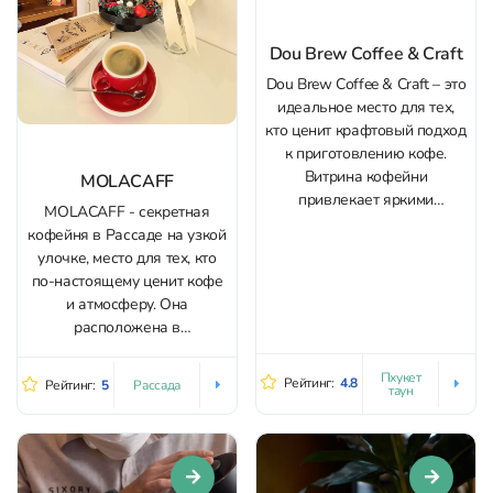
Dou Brew Coffee & Craft
Dou Brew Coffee & Craft – это
идеальное место для тех,
кто ценит крафтовый подход
к приготовлению кофе.
Витрина кофейни
MOLACAFF
привлекает яркими
MOLACAFF - секретная
авторскими десертами и
кофейня в Рассаде на узкой
свежей ароматной
улочке, место для тех, кто
выпечкой. Обязательно
по-настоящему ценит кофе
попробуйте крафтовый
и атмосферу. Она
шоколад. Дополните свое
расположена в
посещение вкусной
отреставрированном
деталью. Интерьер с
старинном доме, где
Пхукет
уютным минимализмом
Рейтинг:
4.8
Рейтинг:
5
Рассада
таун
бережно сохранены детали
дополнен деталями,
прошлого и ощущается
показывающими, что вы в
настоящий локальный
гостях у профессионалов:...
колорит. В центре внимания
здесь классический кофе,