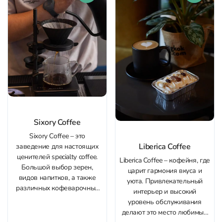
приготовленный с
вниманием к вкусу и
качеству. К напиткам есть...
Sixory Coffee
Sixory Coffee – это
Liberica Coffee
заведение для настоящих
ценителей specialty coffee.
Liberica Coffee – кофейня, где
Большой выбор зерен,
царит гармония вкуса и
видов напитков, а также
уюта. Привлекательный
различных кофеварочных
интерьер и высокий
приспособлений. Бариста
уровень обслуживания
здесь знают всё о каждом
делают это место любимым
зерне и способе его