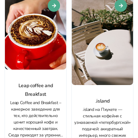
Здесь каждый гость может
попробовать нечто
особенное, будь то...
Leap coffee and
Breakfast
.island
Leap Coffee and Breakfast –
камерное заведение для
.island на Пхукете —
тех, кто действительно
стильная кофейня с
ценит хороший кофе и
узнаваемой «петербургской»
качественный завтрак.
подачей: аккуратный
Сюда приходят за утренним
интерьер, много свежих