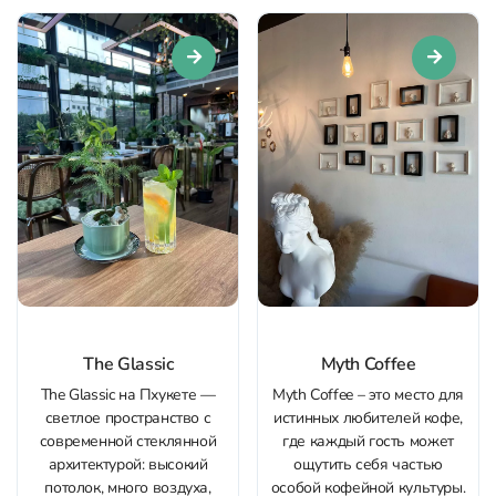
кофейне тоже тщательно
задержаться подольше. В
следят, поэтому предлагают
меню — бранчи и свежие
не только сладкую выпечку
блюда с хорошей...
и десерты, но и европейские
завтраки....
The Glassic
Myth Coffee
The Glassic на Пхукете —
Myth Coffee – это место для
светлое пространство с
истинных любителей кофе,
современной стеклянной
где каждый гость может
архитектурой: высокий
ощутить себя частью
потолок, много воздуха,
особой кофейной культуры.