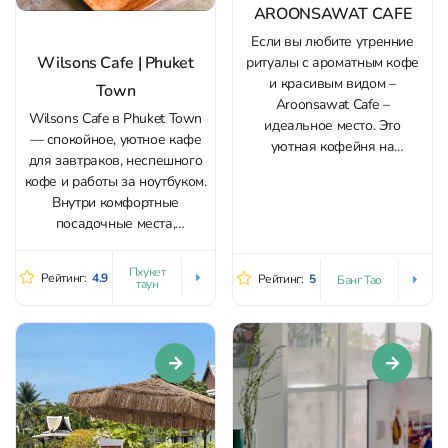
AROONSAWAT CAFE
Если вы любите утренние
Wilsons Cafe | Phuket
ритуалы с ароматным кофе
и красивым видом –
Town
Aroonsawat Cafe –
Wilsons Cafe в Phuket Town
идеальное место. Это
— спокойное, уютное кафе
уютная кофейня на
для завтраков, неспешного
территории отеля Laya
кофе и работы за ноутбуком.
Resort Phuket со спокойной
Внутри комфортные
атмосферой и видом на
посадочные места,
бассейн, который задает
расслабляющая атмосфера
отпускной вайб. Фанаты
и даже настольные игры,
Starbucks оценят заведение
Пхукет
Рейтинг:
4.9
Рейтинг:
5
Банг Тао
таун
чтобы занять себя в
по достоинству. В этой
ожидании заказа или в
кофейне готовят тот самый
компании друзей. Меню
кофе,...
широкое — от «здоровых»
позиций до сытной классики.
На завтрак подают
удачные...