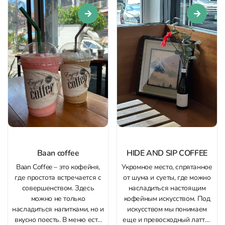
соответствует вашим
лучших на Камале. С утра...
предпочтениям. Здесь
каждый гость ощущает
заботу и внимание...
Baan coffee
HIDE AND SIP COFFEE
Baan Coffee – это кофейня,
Укромное место, спрятанное
где простота встречается с
от шума и суеты, где можно
совершенством. Здесь
насладиться настоящим
можно не только
кофейным искусством. Под
насладиться напитками, но и
искусством мы понимаем
вкусно поесть. В меню есть
еще и превосходный латте-