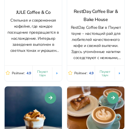
RestDay Coffee Bar &
JULE Coffee & Co
Bake House
Стильная и современная
кофейня, где каждое
RestDay Coffee Bar в Пхукет
посещение превращается в
тауне – настоящий рай для
наслаждение. Интерьер
любителей качественного
заведения выполнен в
кофе и свежей выпечки.
светлых тонах и украшен
Здесь утончённые напитки
необычными световыми
соседствуют с нежными,
элементами. Здесь подают
свежими десертами,
не просто кофе, а
создавая гармонию вкусов
Пхукет
Пхукет
Рейтинг:
4.9
Рейтинг:
4.9
настоящий
таун
таун
и ароматов. В меню также
гастрономический опыт:
есть сэндвичи для более
напитки приготовлены с
сытного перекуса.
идеальной точностью, а
Предлагают несколько
выбор сортов радует даже
степеней обжарки кофе.
самых взыскательных
Интерьер заведения
гостей. Меню можно листать
уютный и светлый, что
долго, сложно остановиться
располагает...
на...