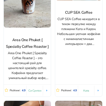
CUP SEA Coffee
CUP SEA Coffee находится в
тихом переулке между
пляжами Ката и Карон.
Небольшая уютная кофейня
с минималистичным
Area One Phuket [
интерьером + два
Specialty Coffee Roaster ]
небольших столика на
Area One Phuket [ Specialty
летней веранде с видом на
Coffee Roaster ] – это
храм. Кафе CUP SEA Coffee
настоящий рай для
известно своими вкусными и
ценителей specialty coffee.
свежими завтраками,
Кофейня предлагает
которые подают в течение
уникальный выбор кофе,
всего дня. Небольшой
который бариста готовят с
ассортимент блюд,
особым вниманием к
приготовленных с...
Рейтинг:
4.9
Рейтинг:
4.9
Си Сунтон
Ката
тонкостям вкуса и аромата.
Для многих это лучшее
место с кофе на районе.