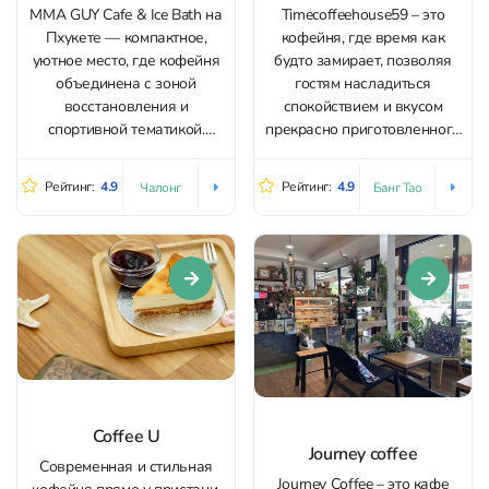
MMA GUY Cafe & Ice Bath на
Timecoffeehouse59 – это
Пхукете — компактное,
кофейня, где время как
уютное место, где кофейня
будто замирает, позволяя
объединена с зоной
гостям насладиться
восстановления и
спокойствием и вкусом
спортивной тематикой.
прекрасно приготовленного
Интерьер и детали
кофе. Небольшая кофейня с
оформлены в MMA-
несколькими столиками
Рейтинг:
4.9
Рейтинг:
4.9
Чалонг
Банг Тао
атмосфере: вокруг
снаружи рада
экипировка и мерч, а в
приветствовать каждого
лаунж-зоне удобно
гостя и поделиться своей
устроиться и посмотреть бои
энергией. Внимательный
по ТВ. Здесь готовят кофе и
персонал с радостью
матча с насыщенным
предложит напитки, которые
вкусом, а...
идеально подойдут под
ваше настроение, а еще
здесь обжаривают
кофейные зерна....
Coffee U
Journey coffee
Современная и стильная
Journey Coffee – это кафе