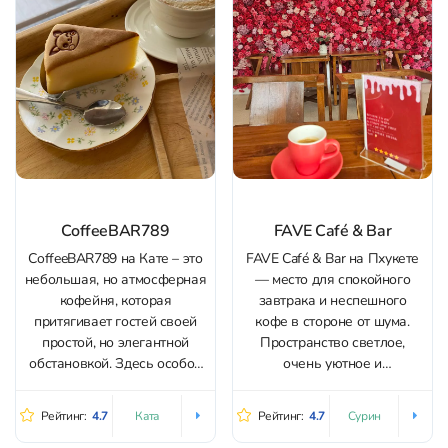
доброжелательный и
внимательный к просьбам....
CoffeeBAR789
FAVE Café & Bar
CoffeeBAR789 на Кате – это
FAVE Café & Bar на Пхукете
небольшая, но атмосферная
— место для спокойного
кофейня, которая
завтрака и неспешного
притягивает гостей своей
кофе в стороне от шума.
простой, но элегантной
Пространство светлое,
обстановкой. Здесь особое
очень уютное и
внимание к качеству кофе, и
фотогеничное, с аккуратным
каждое посещение
интерьером и зоной на
Рейтинг:
4.7
Рейтинг:
4.7
Ката
Сурин
превращается в приятный
улице; сюда удобно заехать
ритуал. За качеством блюд в
по пути к пляжу и