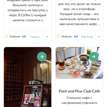
кофейня прямо у пристани.
для тех, кто ценит не только
Возьмите напиток и
вкус, но и атмосферу.
отправьтесь на прогулку у
Каждый визит сюда – это
моря. В Coffee U каждый
маленькое путешествие в
напиток готовится с
мир качественного кофе и
вниманием к деталям, а
душевного общения.
бариста – настоящие
Атмосферу путешествий
энтузиасты своего дела.
Рейтинг:
4.9
Рейтинг:
4.9
Чалонг
Май Кхао
добавят еще и часто
Здесь подают сытные
пролетающие самолеты над
завтраки и
головой, за которыми можно
привлекательные десерты.
наблюдать на улице.
Интерьер заведения
Пространство кафе
выдержан в уютном
оформлено в
минимализме, создавая
минималистичном,...
пространство, в котором
хочется...
Posh and Pow Club Café
Стильное кафе с
настроением утреннего