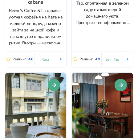
cabana
Тао, спрятанная в зеленом
саду с атмосферой
Reeno’s Coffee & La cabana -
домашнего уюта.
уютная кофейня на Кате на
Пространство оформлено в
каждый день, куда можно
минималистичном стиле:
зайти за чашкой кофе и
светлые оттенки, спокойная
начать утро в правильном
атмосфера и внимание к
ритме. Внутри — несколько
деталям создают ощущение
столиков, а снаружи
уюта. Здесь готовят
зеленая веранда, где
Рейтинг:
4.8
Рейтинг:
4.9
Ката
Банг Тао
качественный specialty-
приятно задержаться с
кофе. Напиток можно взять
напитком. Здесь простая и
с собой или остаться за
теплая атмосфера:
столиком в небольшом
небольшое камерное
зеленом...
пространство,
действительно вкусный и
свежий...