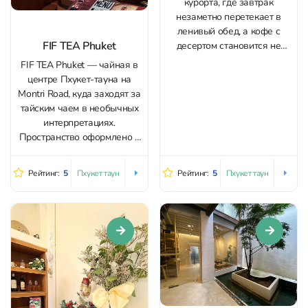
курорта, где завтрак
незаметно перетекает в
ленивый обед, а кофе с
FIF TEA Phuket
десертом становится не
просто дополнением, а
FIF TEA Phuket — чайная в
ритуалом. С первого взгляда
центре Пхукет-тауна на
место цепляет эстетикой:
Montri Road, куда заходят за
светлый интерьер,
тайским чаем в необычных
аккуратные детали в
интерпретациях.
основном зале и уютная
Пространство оформлено в
веранда, утопающая в
уютном хип‑стиле: тёплый
зелени. Пространство
свет, милые детали и
Рейтинг:
5
Рейтинг:
5
Пхукет таун
Пхукет таун
продумано так, чтобы здесь
аккуратные фотоуголки
хотелось задержаться —...
делают место удобным для
неспешных разговоров и
коротких остановок в
жаркий день. Главная
гордость меню — Thai Tea
Peanut...