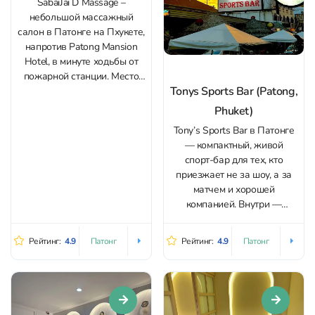
SabaiJai D Massage –
небольшой массажный
салон в Патонге на Пхукете,
напротив Patong Mansion
Hotel, в минуте ходьбы от
пожарной станции. Место
Tonys Sports Bar (Patong,
спокойное и не шумное:
уютный зал оформлен в
Phuket)
традиционном тайском
Tony’s Sports Bar в Патонге
стиле, обстановка
— компактный, живой
располагает к
спорт-бар для тех, кто
расслаблению без суеты и
приезжает не за шоу, а за
толпы. Главная особенность
матчем и хорошей
– безупречная чистота на
компанией. Внутри —
всех этапах: от...
расслабленная,
дружелюбная атмосфера,
Рейтинг:
4.9
Рейтинг:
4.9
Патонг
Патонг
хорошая музыка и команда,
которая легко идет на
контакт и помогает
устроиться поудобнее даже
в часы наплыва. Главная