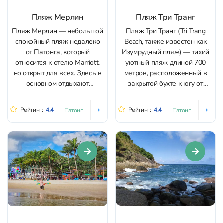
Пляж Мерлин
Пляж Три Транг
Пляж Мерлин — небольшой
Пляж Три Транг (Tri Trang
спокойный пляж недалеко
Beach, также известен как
от Патонга, который
Изумрудный пляж) — тихий
относится к отелю Marriott,
уютный пляж длиной 700
но открыт для всех. Здесь в
метров, расположенный в
основном отдыхают
закрытой бухте к югу от
постояльцы отеля, туристов
Патонга. Находится в 2,5 км
мало. Отличное место для
от пляжа Патонг (20 минут
Рейтинг:
4.4
Рейтинг:
4.4
Патонг
Патонг
тех, кто ищет тишину рядом
пешком или 5 минут на
с оживленным Патонгом.
байке), в 45 км от аэропорта.
Рекомендуем приходить во
Ширина пляжа 30-50
время прилива и надевать
метров...
обувь для купания, так как
для...