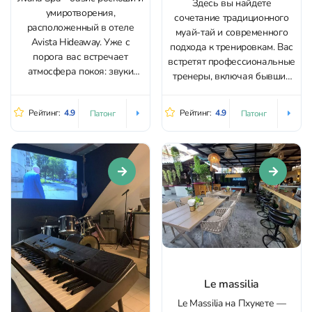
Здесь вы найдете
умиротворения,
сочетание традиционного
расположенный в отеле
муай-тай и современного
Avista Hideaway. Уже с
подхода к тренировкам. Вас
порога вас встречает
встретят профессиональные
атмосфера покоя: звуки
тренеры, включая бывших
нежного журчания воды,
чемпионов, готовых
яркая зелень и свежий
поделиться своими
Рейтинг:
4.9
Рейтинг:
4.9
Патонг
Патонг
воздух словно переводят
знаниями и опытом.
время в размеренный ритм
Атмосфера клуба
отдыха и релаксации.
вдохновляет на победы, а
Мастера спа-салона
комфортные условия
искусно соединяют древние
делают занятия приятными
тайские техники с
и эффективными.
современными методиками
Тренировки подходят для
ухода. В обширном...
всех: для новичков,
желающих изучить тайские
единоборства, и для
опытных...
Le massilia
Le Massilia на Пхукете —