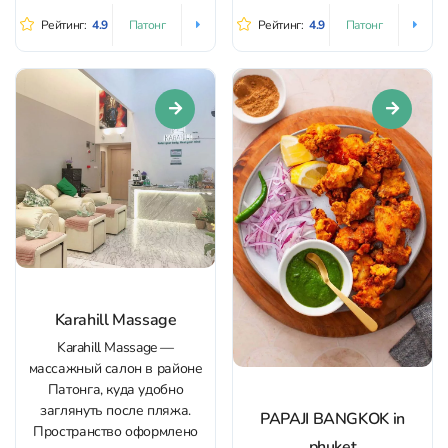
австралийской говядины) и
освещение создают
точную прожарку котлет.
Рейтинг:
4.9
Рейтинг:
4.9
Патонг
Патонг
атмосферу уюта и
Всё подают...
расслабления с самого
входа, помогая настроиться
на отдых и восстановление.
Заведение предлагает
разнообразные массажные
процедуры – от
традиционного тайского
массажа до стоун-терапии...
Karahill Massage
Karahill Massage —
массажный салон в районе
Патонга, куда удобно
заглянуть после пляжа.
PAPAJI BANGKOK in
Пространство оформлено
phuket