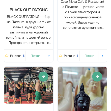
Coco Maya Cafe & Restaurant
на Пхукете — уютное место
BLACK OUT PATONG
с яркой атмосферой и
BLACK OUT PATONG — бар
по‑настоящему сильной
на Патонге, в двух шагах от
кухней. Здесь удачно
пляжа, куда удобно
сочетаются аутентичные
заглянуть и на короткий
индийские вкусы и
коктейль, и на долгий вечер.
элементы фьюжн, а сервис
Пространство открытое, с
— внимательный и
крытой посадкой:
«по‑домашнему» тёплый. В
комфортно переждать
меню особенно хвалят
Рейтинг:
5
Рейтинг:
5
Патонг
Патонг
тропический ливень,
butter chicken (часто
остаться на свежем воздухе
называют «лучшим, что
и при этом не тесниться
пробовали»), pav bhaji
даже в часы наплыва
fondue, lehsooni palak и...
гостей. Внутри — аккуратно
и...