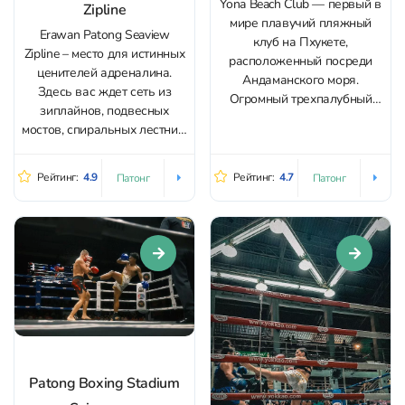
Yona Beach Club — первый в
Zipline
мире плавучий пляжный
Erawan Patong Seaview
клуб на Пхукете,
Zipline – место для истинных
расположенный посреди
ценителей адреналина.
Андаманского моря.
Здесь вас ждет сеть из
Огромный трехпалубный
зиплайнов, подвесных
корабль площадью 1200
мостов, спиральных лестниц,
кв.м соединяет пляжный
а еще домик на дереве, где
отдых, рестораны и
можно отдохнуть и
вечеринки в одном месте.
Рейтинг:
4.9
Рейтинг:
4.7
Патонг
Патонг
полюбоваться
На первом уровне —
окружающими
стильный пляжный клуб с
видами. Любители экстрима
22-метровым инфинити-
также могут прокатиться на
бассейном, шезлонгами и
квадроциклах. Приобрести
приватными кабанами.
билеты со скидкой в Erawan
Второй этаж — просторная
Patong Seaview Zipline
терраса...
можно у нас...
Patong Boxing Stadium