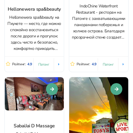
IndoChine Waterfront
Hellonewera spa&beauty
Restaurant - ресторан на
Hellonewera spa&beauty на
Патонге с захватывающими
Пхукете — место, где можно
панорамами побережья и
спокойно восстановиться
холмов острова. Благодаря
после дороги и прогулок:
прозрачной стене создается
здесь чисто и безопасно,
впечатление, что вы парите
комфортно приходить
над морем. Заведение
одному, в том числе
включает основной зал и
девушкам, путешествующим
открытую террасу, а виды на
Рейтинг:
4.9
Рейтинг:
4.9
Патонг
Патонг
соло. Внутри — ухоженные
закат становятся частью
комнаты, расслабляющая
вечера. Для самых
обстановка и приятный
эффектных впечатлений
аромат уже с порога.
бронируйте столик у
Основа меню — массажи:
стеклянной стены или на
тайский, аромамассаж, hot
террасе....
oil, массаж стоп и...
SabaiJai D Massage