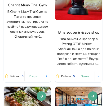
Chanrit Muay Thai Gym
В Chanrit Muay Thai Gym на
Патонге проводят
аутентичные тренировки по
муай-тай под руководством
опытных инструкторов.
Bina souvenir & spa shop
Спортивный клуб
Bina souvenir & spa shop в
принадлежит двукратному
Patong OTOP Market —
чемпиону стадиона
удобная точка для покупки
Раджадамнерн, местной
подарков и местных товаров
знаменитости. Тренировки
"всё в одном месте". Внутри
подходят для всех уровней
легко собрать сувениры для
подготовки, от новичков до
семьи и друзей: от
продвинутых спортсменов.
сладостей и тайских
Занятия проходят в группах
Рейтинг:
5
Рейтинг:
5
Патонг
Патонг
бальзамов до сумок,
и индивидуально, с
кошельков и мелких
акцентом на технику и
приятных вещей в дорогу.
физическую подготовку.
Отдельное внимание здесь
Отзывы...
уделяют поющим
(медитационным)...