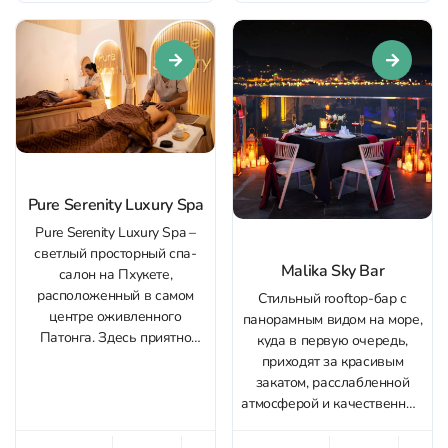
– баранина барра – очень
местами в помещении и
сочная и нежная, с
террасой на открытом
насыщенным вкусом
воздухе. Разнообразное и
индийских специй. А еще...
красиво оформленное
меню, которое приятно
изучить. Можно заказать
вегетарианские и
халяльные
невегетарианские блюда.
Различные варианты рыбы
Pure Serenity Luxury Spa
и...
Pure Serenity Luxury Spa –
светлый просторный спа-
Malika Sky Bar
салон на Пхукете,
расположенный в самом
Стильный rooftop-бар с
центре оживленного
панорамным видом на море,
Патонга. Здесь приятно
куда в первую очередь,
замедлиться и полностью
приходят за красивым
погрузиться в атмосферу
закатом, расслабленной
расслабления. Среди услуг
атмосферой и качественным
салона – разнообразные
сервисом. Виды здесь –
виды массажа: от
один из главных козырей.