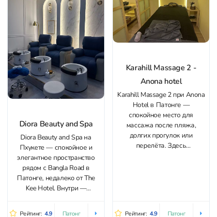
фишка — 5 экранов с...
Karahill Massage 2 -
Anona hotel
Karahill Massage 2 при Anona
Hotel в Патонге —
спокойное место для
Diora Beauty and Spa
массажа после пляжа,
долгих прогулок или
Diora Beauty and Spa на
перелёта. Здесь
Пхукете — спокойное и
поддерживают чистоту и
элегантное пространство
гигиену: перед началом
рядом с Bangla Road в
протирают поверхность
Патонге, недалеко от The
дезинфицирующим
Kee Hotel. Внутри —
средством, в салоне
ухоженный, приватный
аккуратно и тихо,
интерьер, уважительное
Рейтинг:
4.9
Рейтинг:
4.9
Патонг
Патонг
обстановка располагает к