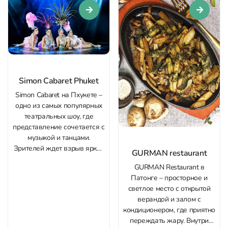
Boxing Stadium можно у нас
через Whatsapp или
Telegram. По фасаду уже...
Simon Cabaret Phuket
Simon Cabaret на Пхукете –
одно из самых популярных
театральных шоу, где
представление сочетается с
музыкой и танцами.
Зрителей ждет взрыв ярких
GURMAN restaurant
эмоций, веселье и
GURMAN Restaurant в
визуальное наслаждение.
Патонге – просторное и
Также это шоу является
светлое место с открытой
одним из ведущих во всей
верандой и залом с
Юго-Восточной Азии и
кондиционером, где приятно
ежедневно собирает
переждать жару. Внутри
зрителей со всего мира.