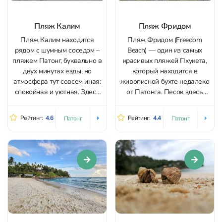
Пляж Калим
Пляж Фридом
Пляж Калим находится
Пляж Фридом (Freedom
рядом с шумным соседом –
Beach) — один из самых
пляжем Патонг, буквально в
красивых пляжей Пхукета,
двух минутах езды, но
который находится в
атмосфера тут совсем иная:
живописной бухте недалеко
спокойная и уютная. Здесь
от Патонга. Песок здесь
нет шума и суеты, поэтому
белоснежный и мелкий, как
пляж подойдет любителям
мука, вода кристально
Рейтинг:
4.6
Рейтинг:
4.4
Патонг
Патонг
уединиться с природой и
чистая с бирюзовым
побыть наедине со своими
оттенком. Смотрите фото
мыслями. А если захочется
пляжа Фридом и пляж
вернуться к активной жизни,
Фридом на карте. Пляж
Патонг рядом,...
Фридом на Патонге
растянулся на 300 метров
вдоль...