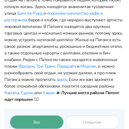
Отдых на Патонге точно понравится людям, которые любят
ночную жизнь. Здесь находятся знаменитая тусовочная
улица
Бангла-Роуд
и
огромное количество кафе и
ресторанов
, баров и клубов, где нередко выступают артисты
мировой величины. В Патонге находятся два крупных
торговых центра и несколько ночных рынков, поэтому здесь
можно устроить неплохой шоппинг. Жилье на Патонге есть
самое разное: апартаменты, роскошные и бюджетные отели,
а также отдельные курорты с виллами, отелями и бич-
клабами. Рядом с Патонгом также находятся живописные
пляжи
Фридом
,
Три Транг
,
Парадайз
и
Мерлин
, и можно
разнообразить свой отдых, не уезжая далеко, а про пляж
Патонга можно прочитать
здесь
. Если же вам захочется
более спокойной обстановки, посетите соседние районы
Камала
,
Сурин
или
Карон
🔥
Лучшие места района Патонг
идут первыми 👇🏼
Все
Открытые