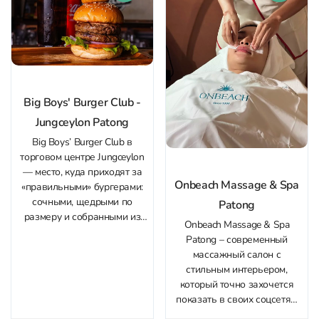
стиле🏮 Здесь...
сложные варианты по фото,
работают быстро и с...
Big Boys' Burger Club -
Jungceylon Patong
Big Boys’ Burger Club в
торговом центре Jungceylon
— место, куда приходят за
Onbeach Massage & Spa
«правильными» бургерами:
сочными, щедрыми по
Patong
размеру и собранными из
Onbeach Massage & Spa
действительно свежих
Patong – современный
ингредиентов. Особенно
массажный салон с
хвалят фирменный Big Boys
стильным интерьером,
Burger и Blues Brothers, а
который точно захочется
также качество мяса
показать в своих соцсетях.
(вплоть до dry-aged и
Светлые тона и мягкое