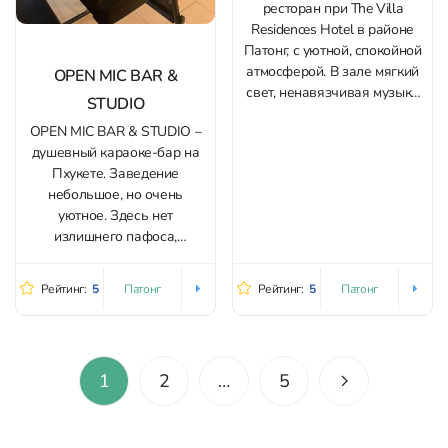
ресторан при The Villa
Residences Hotel в районе
Патонг, с уютной, спокойной
атмосферой. В зале мягкий
OPEN MIC BAR &
свет, ненавязчивая музыка
STUDIO
и аккуратный декор с
OPEN MIC BAR & STUDIO –
живыми орхидеями — здесь
душевный караоке-бар на
легко устроить и неспешный
Пхукете. Заведение
ужин, и короткую остановку
небольшое, но очень
на обед. Главная
уютное. Здесь нет
особенность места —
излишнего пафоса,
аутентичная французская
основной акцент заведения
кухня без...
сделан на приятном
Рейтинг:
5
Рейтинг:
5
Патонг
Патонг
времяпрепровождении, а
для этого здесь есть все, что
нужно – бар, музыкальные
инструменты,
1
2
…
5
профессиональное
оборудование для караоке,
позитивная и ламповая
атмосфера. Выбор песен