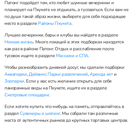
Патонг подойдет тем, кто любит шумные вечеринки и
бесплатный, а...
планирует на Пхукете не отдыхать, а тусоваться. Если вам не
по душе такой образ жизни, выберете для себя подходящее
место в разделе
Районы Пхукета
.
Лучшие вечеринки, бары и клубы вы найдете в разделе
Ночная жизнь
. Много локаций в этих подборках находятся
как раз в районе Патонг. Отдых и расслабление после
тусовок ищите в разделе
Массажи и СПА
.
Чтобы разнообразить дневной досуг, мы сделали подборки
Аквапарки
,
Дайвинг
,
Парки развлечений
,
Аренда яхт
и
Зоопарки
. Если у вас есть желание открыть для себя
панорамные виды на Пхукете, ищите их в разделе
Смотровые площадки
.
Если хотите купить что-нибудь на память, отправляйтесь в
раздел
Сувениры и шопинг
. Мы собрали там различные
места от аутентичных рынков до крупных торговых центров.