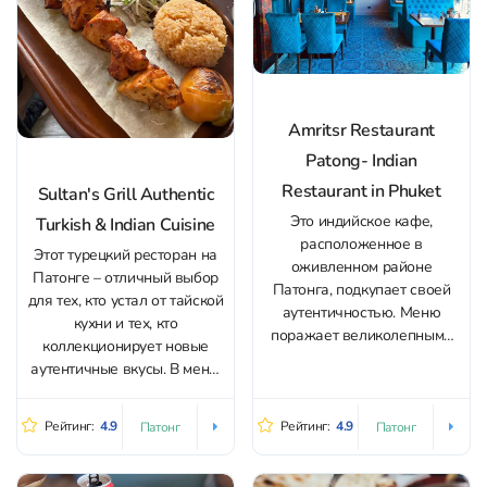
Amritsr Restaurant
Patong- Indian
Restaurant in Phuket
Sultan's Grill Authentic
Это индийское кафе,
Turkish & Indian Cuisine
расположенное в
Этот турецкий ресторан на
оживленном районе
Патонге – отличный выбор
Патонга, подкупает своей
для тех, кто устал от тайской
аутентичностью. Меню
кухни и тех, кто
поражает великолепными
коллекционирует новые
вкусами и щедрыми
аутентичные вкусы. В меню
порциями, которые
Sultan’s Grill турецкая
идеально подойдут для
классика - шашлык, кебаб,
приятного обеда или ужина.
Рейтинг:
4.9
Рейтинг:
4.9
Патонг
Патонг
суп мерджимек, пудинг
Ожидайте традиционные
сютлач и другие
индийские блюда с яркими,
традиционные блюда. Ну, и