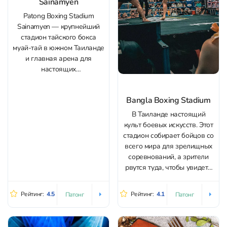
Sainamyen
Patong Boxing Stadium
Sainamyen — крупнейший
стадион тайского бокса
муай-тай в южном Таиланде
и главная арена для
настоящих
профессиональных боев на
Пхукете. Здесь каждый
Bangla Boxing Stadium
вечер (кроме воскресенья) с
21:00 проходят зрелищные
В Таиланде настоящий
поединки: 6-8 боев с
культ боевых искусств. Этот
участием тайских и
стадион собирает бойцов со
международных бойцов,
всего мира для зрелищных
демонстрирующих
соревнований, а зрители
"искусство восьми
рвутся туда, чтобы увидеть
конечностей" — удары
невероятные схватки. Он
кулаками, локтями,
находится в эпицентре
Рейтинг:
4.5
Рейтинг:
4.1
Патонг
Патонг
коленями и...
развлечений на улице
Бангла-Роуд. Приобрести
билеты со скидкой в Bangla