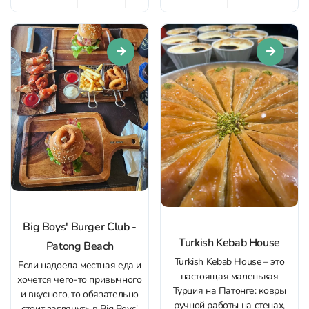
Кто хочет узнать поближе и
контраст между ночной
попробовать индийскую
суетой и атмосферой
кухню, вам сюда. Обширное
релаксации. Особенно
меню заведения
приятно посещать салон
представляет нежнейшую
ночью, ведь он работает
баранину, фирменную
почти до утра – отличный
курицу в масле с сыром,
вариант...
запеченную рыбу, креветки...
Big Boys' Burger Club -
Turkish Kebab House
Patong Beach
Turkish Kebab House – это
Если надоела местная еда и
настоящая маленькая
хочется чего-то привычного
Турция на Патонге: ковры
и вкусного, то обязательно
ручной работы на стенах,
стоит заглянуть в Big Boys'