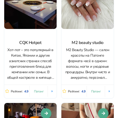
CQK Hotpot
M2 beauty studio
Хот-пот – это популярный в
M2 Beauty Studio — салон
Китае, Японии и других
красоты на Патонге
азиатских странах способ
формата «всё в одном»:
приготовления блюд для
волосы, ногти и уходовые
компании или семьи. В
процедуры. Внутри чисто и
общей кастрюле в кипящем
аккуратно, персонал
бульоне варят мясо,
доброжелательный, к
морских гадов, овощи,
гостям относятся
Рейтинг:
4.9
Рейтинг:
4.9
Патонг
Патонг
грибы и другие продукты 🍜
внимательно; даже при
🍤 А потом дополняют
плотной загрузке
соусами на свой вкус. CQK
принимают без записи.
Hotpot – ресторан в
Сильная сторона студии —
традиционном китайском
плетение и косы: делают