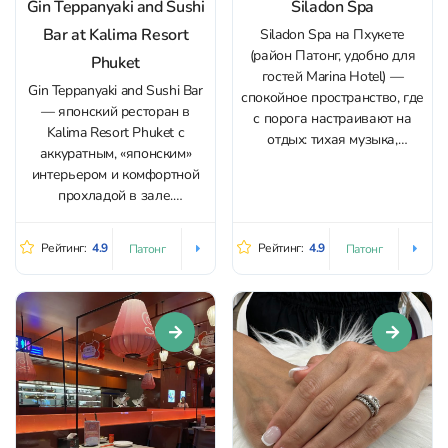
Gin Teppanyaki and Sushi
Siladon Spa
Bar at Kalima Resort
Siladon Spa на Пхукете
(район Патонг, удобно для
Phuket
гостей Marina Hotel) —
Gin Teppanyaki and Sushi Bar
спокойное пространство, где
— японский ресторан в
с порога настраивают на
Kalima Resort Phuket с
отдых: тихая музыка,
аккуратным, «японским»
аккуратные кабинеты,
интерьером и комфортной
ухоженный интерьер и
прохладой в зале.
ощущение уединения вдали
Пространство подходит и
от суеты улиц. Здесь ценят
для спокойного обеда, и для
безупречную чистоту и
Рейтинг:
4.9
Рейтинг:
4.9
Патонг
Патонг
романтического ужина:
комфорт — от подготовки
атмосфера здесь камерная,
комнаты до мелочей,
без суеты, а из окон
которые помогают
открывается вид на океан.
расслабиться. Основной
Кухня строится вокруг
фокус...
свежих суши и сашими...