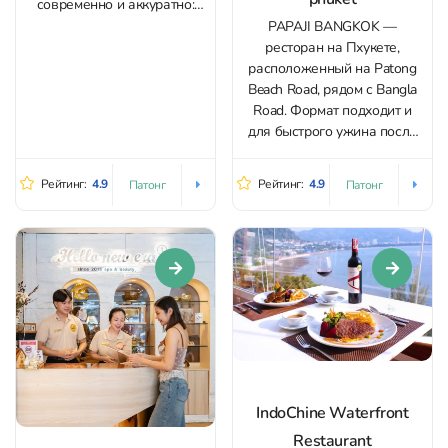
современно и аккуратно:
безупречная чистота,
PAPAJI BANGKOK —
прохлада кондиционера и
ресторан на Пхукете,
спокойная, тихая атмосфера
расположенный на Patong
помогают расслабиться с
Beach Road, рядом с Bangla
первых минут. Внутри звучит
Road. Формат подходит и
мягкая музыка, персонал
для быстрого ужина после
общается сдержанно и по
пляжа, и для спокойной
делу, без навязчивых
семейной трапезы: внутри
Рейтинг:
4.9
Рейтинг:
4.9
Патонг
Патонг
продаж. В меню — тайский
работает кондиционер, в
массаж, массаж...
зале чисто и тихо, а
атмосфера остаётся
расслабленной и
ненавязчивой. Кухня
строится вокруг
аутентичных индийских
вкусов: здесь готовят...
IndoChine Waterfront
Restaurant