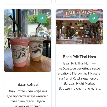
общение и ощущение
расслаблению. В меню есть
клиники-спа, где ценят
тайский массаж,
порядок и стандарты.
арома‑массаж с маслами,
Чистота и гигиена
deep tissue, варианты...
выдержаны на высоком
уровне: аккуратные
кабинеты, тщательная
подготовка к процедурам,...
Baan Prik Thai Hom
Baan Prik Thai Hom —
небольшое семейное кафе
в районе Патонг на Пхукете,
на Nanai Road, недалеко от
Banzaan Night Market.
Baan coffee
Заведение спрятано чуть в
Baan Coffee – это кофейня,
стороне от шумной улицы:
где простота встречается с
вход находится в тихом
совершенством. Здесь
переулке, поэтому на
можно не только