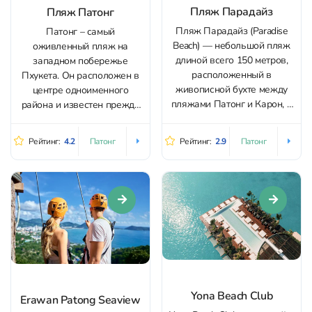
Пляж Парадайз
Пляж Патонг
Пляж Парадайз (Paradise
Патонг – самый
Beach) — небольшой пляж
оживленный пляж на
длиной всего 150 метров,
западном побережье
расположенный в
Пхукета. Он расположен в
живописной бухте между
центре одноименного
пляжами Патонг и Карон, в
района и известен прежде
5 км к югу от Патонга. Пляж
всего атмосферой
находится в закрытой бухте,
активного отдыха: здесь
Рейтинг:
4.2
Рейтинг:
2.9
Патонг
Патонг
защищенной с обеих сторон
сосредоточено огромное
скалами, поэтому здесь
количество развлечений,
практически не бывает
ресторанов, баров и водных
больших волн даже в
активностей. На пляже
низкий сезон. Благодаря
можно покататься на
этому...
гидроцикле или “банане”,
полетать с парашютом над
морем, взять в аренду сап-
борд или...
Yona Beach Club
Erawan Patong Seaview