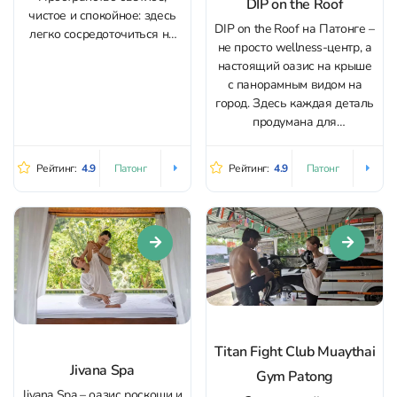
DIP on the Roof
чистое и спокойное: здесь
DIP on the Roof на Патонге –
легко сосредоточиться на
не просто wellness-центр, а
задачах, не отвлекаясь на
настоящий оазис на крыше
суету, а с балкона
с панорамным видом на
открывается панорамный
город. Здесь каждая деталь
вид на пляж Патонг и
продумана для
закаты. Для работы
восстановления тела и ума:
предусмотрено всё
спа-услуги, полезное
необходимое: удобные
Рейтинг:
4.9
Рейтинг:
4.9
Патонг
Патонг
питание и разнообразные
офисные кресла, разные
практики для гармонии духа.
форматы посадки (общая
В распоряжении гостей –
зона и...
сауна, парная, теплый
бассейн и ледяная ванна
для...
Titan Fight Club Muaythai
Jivana Spa
Gym Patong
Jivana Spa – оазис роскоши и