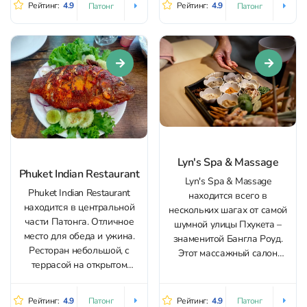
Рейтинг:
4.9
Рейтинг:
4.9
Патонг
Патонг
классического тайского до
Хотя и еда, и бар – тоже на
нежного шведского. Также в
высоте. Блюда подаются
меню спа-программ
аккуратно и со вкусом, а
представлены уходовые
миксолог уверенно работает
процедуры для волос и
с классикой и авторскими...
лица, романтические...
Lyn's Spa & Massage
Phuket Indian Restaurant
Lyn's Spa & Massage
Phuket Indian Restaurant
находится всего в
находится в центральной
нескольких шагах от самой
части Патонга. Отличное
шумной улицы Пхукета –
место для обеда и ужина.
знаменитой Бангла Роуд.
Ресторан небольшой, с
Этот массажный салон
террасой на открытом
представляет собой оазис
воздухе, имеется
спокойствия, где можно
кондиционер в помещении.
ощутить разительный
Рейтинг:
4.9
Рейтинг:
4.9
Патонг
Патонг