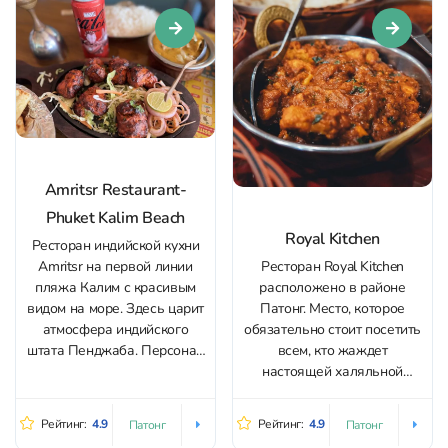
пряными нотками, которые
как же без турецкого
могут быть довольно
завтрака, который стремится
острыми, поэтому будьте
растянуться по...
готовы к кулинарным
испытаниям. Дизайн
помещения воссоздает
колорит Индии...
Amritsr Restaurant-
Phuket Kalim Beach
Royal Kitchen
Ресторан индийской кухни
Amritsr на первой линии
Ресторан Royal Kitchen
пляжа Калим с красивым
расположено в районе
видом на море. Здесь царит
Патонг. Место, которое
атмосфера индийского
обязательно стоит посетить
штата Пенджаба. Персонал
всем, кто жаждет
состоит из коренных
настоящей халяльной
жителей, и будет рад
индийской кухни. Кафе
познакомить вас с
небольшое, с
Рейтинг:
4.9
Рейтинг:
4.9
Патонг
Патонг
аутентичной кухней. Must try
кондиционированными