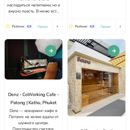
машине удобнее
насладиться напитками, но и
договориться о высадке на
вкусно поесть. В меню есть
основной дороге и пройти
завтраки и вполне
пару минут пешком. Внутри...
полноценные блюда,
Рейтинг:
4.9
Рейтинг:
4.9
Патонг
Патонг
подходящие для обеда или
ужина, например свинина с
рисом и жареным яйцом.
Интерьер заведения
напоминает уютный дом с
мягким светом и тёплой...
Denz - CoWorking Cafe -
Patong | Kathu, Phuket
Denz — коворкинг-кафе в
Патонге на холме вдали от
шумного центра.
Пространство светлое,