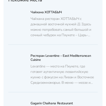
Чайхана ХОТТАБЫЧ
Чайхана ресторан ХОТТАБЫЧ с
домашней восточной кухней 🥟 Здесь
можно попробовать самый большой и
сочный чебурек на Пхукете – Царь-
Чебурек 👑 Также в меню – другие
традиционные восточные блюда от шеф-
повара из Узбекистана: плов, манты,
Ресторан Levantine – East Mediterranean
шашлык, люля-кебаб. Все приготовлено
Cuisine
из халяльных продуктов☝🏻 А еще в кафе
Levantine — место на Пхукете, где
ХОТТАБЫЧ есть блюда русской...
готовят аутентичную левантийскую
кухню с фокусом на Ливан и Восточное
Средиземноморье. В меню — меззе и
салаты вроде табуле и фаттуша, киббе,
блюда с баклажаном, куриный fatteh, а
также морепродукты и рыба (например,
Gagarin Chaihana Restaurant
сибас) с ливанским рисом. Кухня