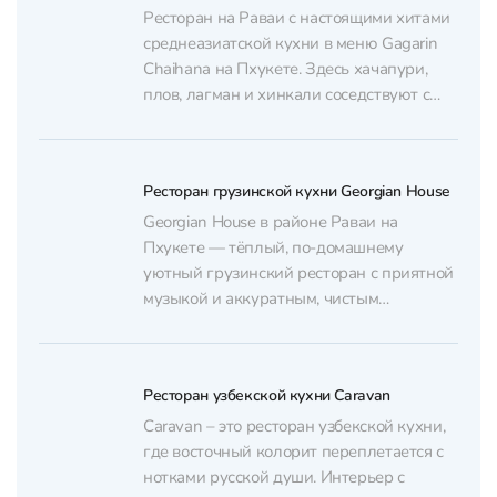
работает со специями аккуратно и
Ресторан на Раваи с настоящими хитами
по-«домашнему»,...
среднеазиатской кухни в меню Gagarin
Chaihana на Пхукете. Здесь хачапури,
плов, лагман и хинкали соседствуют с
морепродуктами и борщом. Ну, а что
делать, если у вас большая компания, и
всем хочется разного? Кстати, для детей
Ресторан грузинской кухни Georgian House
тут есть специальное меню и игровая
комната, так что,...
Georgian House в районе Раваи на
Пхукете — тёплый, по-домашнему
уютный грузинский ресторан с приятной
музыкой и аккуратным, чистым
интерьером. Формат скорее «уютное
кафе», без лишней помпезности: сюда
приходят за спокойным вечером и
Ресторан узбекской кухни Caravan
понятной, сытной кухней. Кондиционера
нет, но в зале обычно комфортно.
Caravan – это ресторан узбекской кухни,
Главные хиты меню — хинкали: крупные,
где восточный колорит переплетается с
сочные,...
нотками русской души. Интерьер с