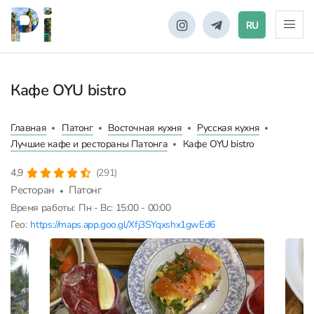
RU
Кафе OYU bistro
Главная
Патонг
Восточная кухня
Русская кухня
Лучшие кафе и рестораны Патонга
Кафе OYU bistro
4,9
(291)
Ресторан
Патонг
Время работы:
Пн - Вс: 15:00 - 00:00
Гео:
https://maps.app.goo.gl/Xfj3SYqxshx1gwEd6