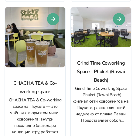
вид на пляж Патонг и
конференций доступен зал с
закаты. Для работы
проектором, есть отдельные
предусмотрено всё
кабинки для созвонов;
необходимое: удобные
отдых – зона...
офисные кресла, разные
форматы посадки (общая
зона и...
Grind Time Coworking
Space - Phuket (Rawai
Beach)
CHACHA TEA & Co-
Grind Time Coworking Space
working space
— Phuket (Rawai Beach) –
CHACHA TEA & Co-working
филиал сети коворкингов на
space на Пхукете — это
Пхукете, расположенный
чайная с форматом мини-
недалеко от пляжа Раваи.
коворкинга: внутри
Представляет собой
прохладно благодаря
творчески оформленное
кондиционеру, работает
пространство, где помогают