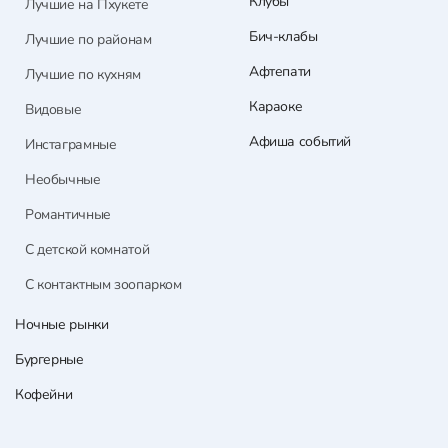
Клубы
Лучшие на Пхукете
Бич-клабы
Лучшие по районам
Афтепати
Лучшие по кухням
Караоке
Видовые
Афиша событий
Инстаграмные
Необычные
Романтичные
С детской комнатой
С контактным зоопарком
Ночные рынки
Бургерные
Кофейни