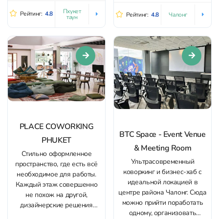
спокойной музыкой и
состоит из двух
Пхукет
Рейтинг:
4.8
Рейтинг:
4.8
Чалонг
заметным количеством
таун
коворкингов,
зелени; внутри просторно,
расположенных в удобных
много посадочных мест, есть
локациях. Для работы здесь
удачные точки для фото.
есть тихая зона с
Атмосфера тихая и
комфортными рабочими
собранная — удобно читать,
местами, для проведения
работать или проводить
конференций и созвонов
деловые встречи. Для...
есть отдельные помещения.
Посетителям
предоставляют...
PLACE COWORKING
BTC Space - Event Venue
PHUKET
& Meeting Room
Стильно оформленное
Ультрасовременный
пространство, где есть всё
коворкинг и бизнес-хаб с
необходимое для работы.
идеальной локацией в
Каждый этаж совершенно
центре района Чалонг. Сюда
не похож на другой,
можно прийти поработать
дизайнерские решения
одному, организовать
делают зоны