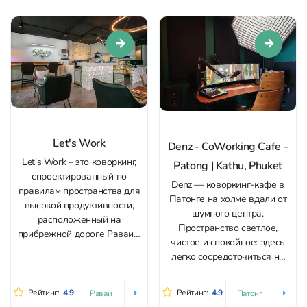
Let's Work
Denz - CoWorking Cafe -
Let's Work – это коворкинг,
Patong | Kathu, Phuket
спроектированный по
Denz — коворкинг-кафе в
правилам пространства для
Патонге на холме вдали от
высокой продуктивности,
шумного центра.
расположенный на
Пространство светлое,
прибрежной дороге Раваи с
чистое и спокойное: здесь
прекрасным видом на море.
легко сосредоточиться на
Пространство поделено на
задачах, не отвлекаясь на
три зоны: фокус – тихая зона
суету, а с балкона
для концентрации и работы,
Рейтинг:
4.9
Рейтинг:
4.9
Раваи
Патонг
открывается панорамный
для проведения