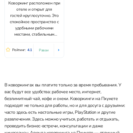
Коворкинг расположен при
отеле и открыт для
гостей круглосуточно. Это
спокойное пространство с
удобными рабочими
местами, стабильным
интернетом и бесплатными
внешними мониторами,
Рейтинг:
4.1
Раваи
которыми можно
пользоваться во время
работы. Отдельной платы за
коворкинг нет –
достаточно сделать заказ в
кафе или ресторане при
В коворкингах вы платите только за время пребывания. У
отеле. После этого можно
вас будут все удобства: рабочее место, интернет,
работать без ограничений
безлимитный чай, кофе и снеки. Коворкинги на Пхукете
по времени. Поскольку
подходят не только для работы, но и для досуга с друзьями:
пространство работает при
часто здесь есть настольные игры, PlayStation и другие
кафе, приносить...
развлечения. Здесь можно учиться, работать и отдыхать,
проводить бизнес-встречи, консультации и даже
киносеансы. Аренда коворкинга на Пхукете — отличный