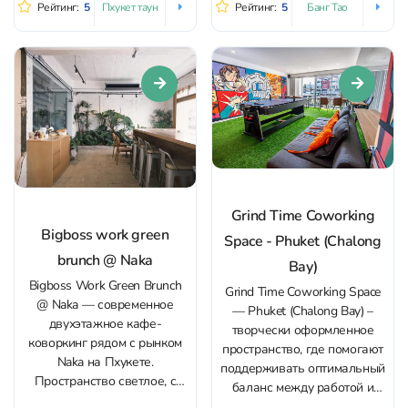
Рейтинг:
5
Рейтинг:
5
Пхукет таун
Банг Тао
место цепляет эстетикой:
атмосфера без лишнего
светлый интерьер,
шума. Температура
аккуратные детали в
кондиционирования
основном зале и уютная
держится в комфортном
веранда, утопающая в
диапазоне, а рабочие места
зелени. Пространство
оснащены удобными
продумано так, чтобы здесь
офисными креслами,
хотелось задержаться —...
поэтому здесь легко
проводить за задачами
несколько...
Grind Time Coworking
Bigboss work green
Space - Phuket (Chalong
brunch @ Naka
Bay)
Bigboss Work Green Brunch
Grind Time Coworking Space
@ Naka — современное
— Phuket (Chalong Bay) –
двухэтажное кафе-
творчески оформленное
коворкинг рядом с рынком
пространство, где помогают
Naka на Пхукете.
поддерживать оптимальный
Пространство светлое, с
баланс между работой и
панорамными окнами,
развлечениями. Сеть