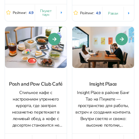
бесплатный Wi‑Fi, у столов
поддерживать оптимальный
есть розетки. Пространство
баланс между работой и
Пхукет
Рейтинг:
4.9
Рейтинг:
4.9
Раваи
таун
тихое и удобное для задач,
развлечениями. Для работы
созвонов и спокойных
здесь есть тихая зона с
встреч; посадочных мест
удобными рабочими
достаточно, обстановка
местами, для проведения
чистая и аккуратная.
конференций и созвонов
Интерьер яркий и
есть отдельные...
домашний, с уютной
атмосферой кофейни
Пхукет...
Posh and Pow Club Café
Insight Place
Стильное кафе с
Insight Place в районе Банг
настроением утреннего
Тао на Пхукете —
курорта, где завтрак
пространство для работы,
незаметно перетекает в
встреч и создания контента.
ленивый обед, а кофе с
Внутри светло и свежо:
десертом становится не
высокие потолки,
просто дополнением, а
аккуратная чистота,
ритуалом. С первого взгляда
спокойная рабочая