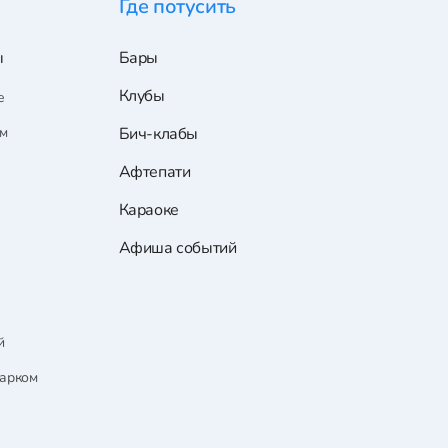
Где потусить
ы
Бары
Клубы
е
ам
Бич-клабы
Афтепати
Караоке
Афиша событий
й
парком