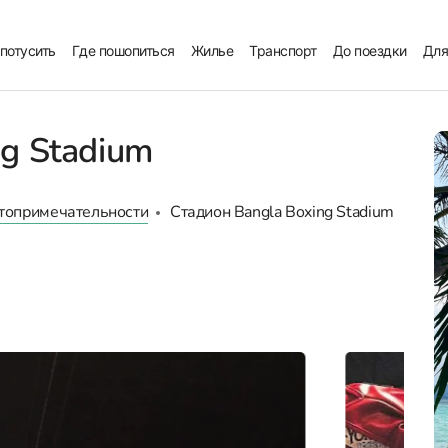
 потусить
Где пошопиться
Жилье
Транспорт
До поездки
Для
g Stadium
топримечательности
Стадион Bangla Boxing Stadium