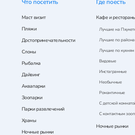
Что посетить
Где поесть
Маст визит
Кафе и ресторан
Пляжи
Лучшие на Пхукет
Достопримечательности
Лучшие по район
Лучшие по кухням
Слоны
Видовые
Рыбалка
Инстаграмные
Дайвинг
Необычные
Аквапарки
Романтичные
Зоопарки
С детской комнато
Парки развлечений
С контактным зоо
Храмы
Ночные рынки
Ночные рынки