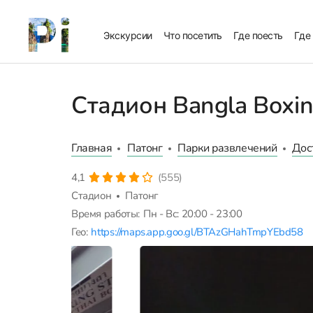
Экскурсии
Что посетить
Где поесть
Где
Стадион Bangla Boxin
Главная
Патонг
Парки развлечений
Дос
4,1
(555)
Стадион
Патонг
Время работы:
Пн - Вс: 20:00 - 23:00
Гео:
https://maps.app.goo.gl/BTAzGHahTmpYEbd58