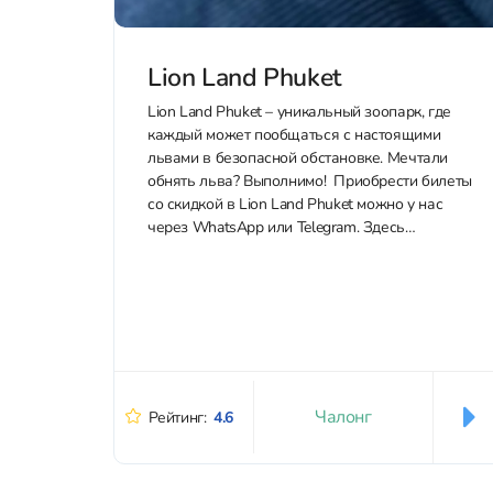
Lion Land Phuket
Lion Land Phuket – уникальный зоопарк, где
каждый может пообщаться с настоящими
львами в безопасной обстановке. Мечтали
обнять льва? Выполнимо! Приобрести билеты
со скидкой в Lion Land Phuket можно у нас
через WhatsApp или Telegram. Здесь
заботятся о животных и уделяют особое
внимание охране окружающей среды. Вы не
просто контактируете...
Чалонг
Рейтинг:
4.6