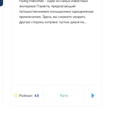
Flying Hanuman – один из самых известных
экопарков Пхукета, предлагающий
путешественникам насыщенные однодневные
приключения. Здесь вы сможете увидеть
другую сторону острова: густые джунгли,
пышные леса и потрясающие виды, скрытые
от привычных пляжей. Также вас ждут
прогулки по джунглям с гидами, подвесные
мосты и другие активности,...
Кату
Рейтинг:
4.8