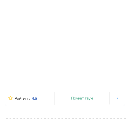
изобилует большим количеством граффити и интересных
кафе, музеями и арт-галереями. Обязательно...
Пхукет таун
Рейтинг:
4.5