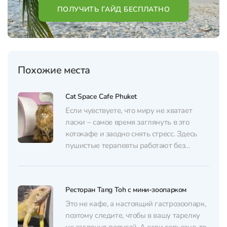
ПОЛУЧИТЬ ГАЙД БЕСПЛАТНО
Похожие места
Cat Space Cafe Phuket
Если чувствуете, что миру не хватает
ласки – самое время заглянуть в это
котокафе и заодно снять стресс. Здесь
пушистые терапевты работают без
выходных: мурчат, играют и с
удовольствием принимают гостей всех
возрастов, детям особенно нравится. За
Ресторан Tang Toh с мини-зоопарком
вход в 200 бат вы получаете внимание от
котиков разных пород, бесплатное
Это не кафе, а настоящий гастрозоопарк,
мороженое...
поэтому следите, чтобы в вашу тарелку