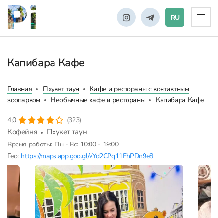
RU
Капибара Кафе
Главная
Пхукет таун
Кафе и рестораны с контактным
зоопарком
Необычные кафе и рестораны
Капибара Кафе
4,0
(323)
Кофейня
Пхукет таун
Время работы:
Пн - Вс: 10:00 - 19:00
Гео:
https://maps.app.goo.gl/vYd2CPq11EhPDn9e8