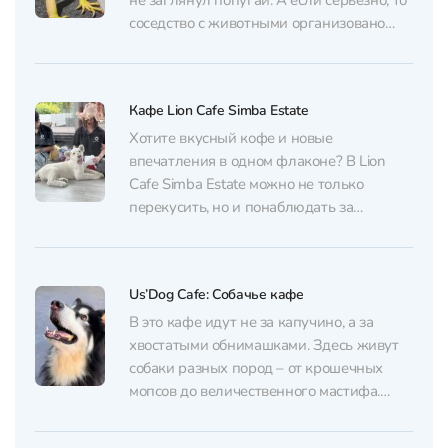
не заглянул попугай. А если серьезно, то
соседство с животными организовано
очень грамотно и кушать здесь более чем
комфортно. Здесь живут хамелеоны,
игуаны, черепахи, утки и другие
Кафе Lion Cafe Simba Estate
дружелюбные соседи, с которыми можно
не только сфотографироваться, но и
Хотите вкусный кофе и новые
взять...
впечатления в одном флаконе? В Lion
Cafe Simba Estate можно не только
перекусить, но и понаблюдать за
маленькими царями зверей – милыми
львятами! Здесь живут три пушистых
“звезды” заведения. Посетители могут
Us’Dog Cafe: Собачье кафе
понаблюдать за львятами со стороны и
сделать фотографии на свой гаджет. А
В это кафе идут не за капучино, а за
вот за...
хвостатыми обнимашками. Здесь живут
собаки разных пород – от крошечных
мопсов до величественного мастифа.
Отличное место, чтобы снять стресс,
зарядиться добротой и, возможно,