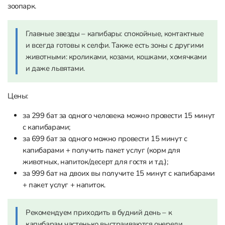
зоопарк.
Главные звезды – капибары: спокойные, контактные
и всегда готовы к селфи. Также есть зоны с другими
животными: кроликами, козами, кошками, хомячками
и даже львятами.
Цены:
за 299 бат за одного человека можно провести 15 минут
с капибарами;
за 699 бат за одного можно провести 15 минут с
капибарами + получить пакет услуг (корм для
животных, напиток/десерт для гостя и т.д.);
за 999 бат на двоих вы получите 15 минут с капибарами
+ пакет услуг + напиток.
Рекомендуем приходить в будний день – к
капибарам частенько выстраиваются очереди.