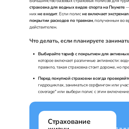
Большинство базовых страховых полисов для тури
страховка для водных видов спорта на Пхукете
—
них
не входит
. Если полис
не включает экстрема
покрытии расходов по травмам
, полученным во в
действителен.
Что делать, если планируете занима
Выбирайте тариф с покрытием для активных
которое включает различные активности: водн
правило, такая страховка стоит дороже, но пр
Перед покупкой страховки всегда проверяйт
гидроциклах, заниматься серфингом или участво
coverage" или выбери полис с этим включение
Страхование