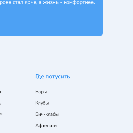
рове стал ярче, а жизнь - комфортнее.
Где потусить
ы
Бары
Клубы
е
ам
Бич-клабы
Афтепати