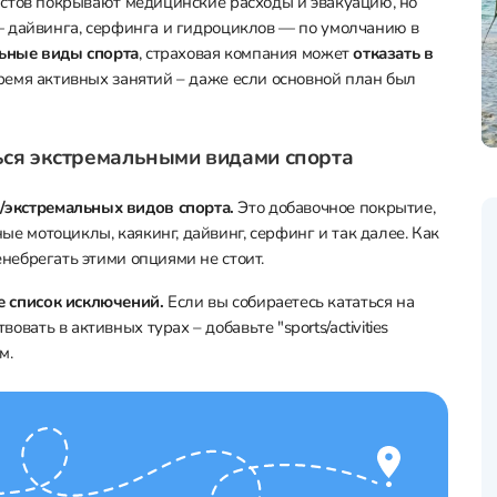
стов покрывают медицинские расходы и эвакуацию, но
 дайвинга, серфинга и гидроциклов — по умолчанию в
льные виды спорта
, страховая компания может
отказать в
ремя активных занятий – даже если основной план был
ться экстремальными видами спорта
/экстремальных видов спорта.
Это добавочное покрытие,
ые мотоциклы, каякинг, дайвинг, серфинг и так далее. Как
енебрегать этими опциями не стоит.
е список исключений.
Если вы собираетесь кататься на
вать в активных турах – добавьте "sports/activities
м.