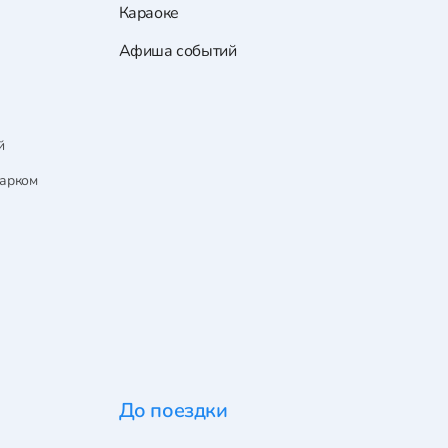
Караоке
Афиша событий
й
парком
До поездки