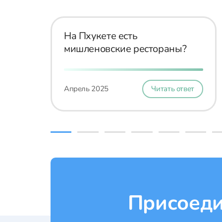
На Пхукете есть
мишленовские рестораны?
Апрель 2025
Читать ответ
Присоеди