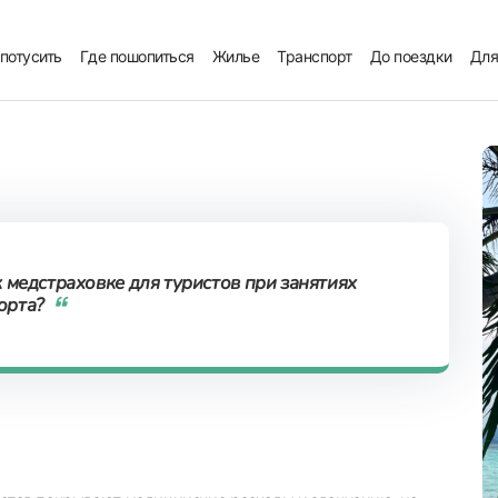
 потусить
Где пошопиться
Жилье
Транспорт
До поездки
Для
 медстраховке для туристов при занятиях
орта?