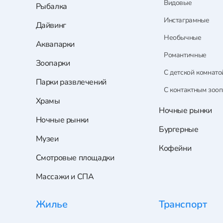
Видовые
Рыбалка
Инстаграмные
Дайвинг
Необычные
Аквапарки
Романтичные
Зоопарки
С детской комнато
Парки развлечений
С контактным зоо
Храмы
Ночные рынки
Ночные рынки
Бургерные
Музеи
Кофейни
Смотровые площадки
Массажи и СПА
Жилье
Транспорт