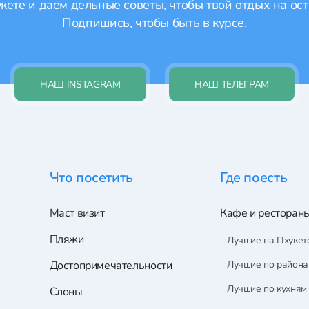
ете и даем дельные советы, чтобы твой отдых на ост
Подпишись, чтобы быть в курсе.
НАШ INSTAGRAM
НАШ ТЕЛЕГРАМ
Что посетить
Где поесть
Маст визит
Кафе и ресторан
Пляжи
Лучшие на Пхукет
Достопримечательности
Лучшие по район
Лучшие по кухням
Слоны