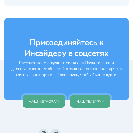
спектакль поведает вам о жителях
Страны Улыбок, их быте, культуре и
верованиях. Шоу, которое понравится и
взрослым, и детям. Приобрести билеты со
скидкой в Siam Niramit...
Присоединяйтесь к
Инсайдеру в соцсетях
Рассказываем о лучших местах на Пхукете и даем
дельные советы, чтобы твой отдых на острове стал ярче, а
жизнь - комфортнее. Подпишись, чтобы быть в курсе.
НАШ INSTAGRAM
НАШ ТЕЛЕГРАМ