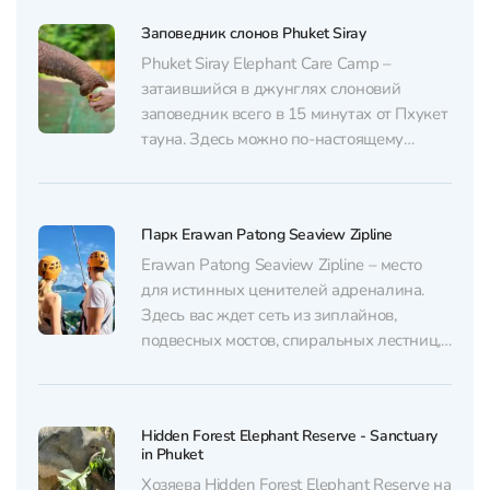
Заповедник слонов Phuket Siray
Phuket Siray Elephant Care Camp –
затаившийся в джунглях слоновий
заповедник всего в 15 минутах от Пхукет
тауна. Здесь можно по-настоящему
сблизиться с природой: наблюдать за
слонами, кормить их и наслаждаться
морскими видами на частном пляже.
Парк Erawan Patong Seaview Zipline
Приобрести билеты со скидкой в Phuket
Siray Elephant Care Camp можно у нас
Erawan Patong Seaview Zipline – место
через WhatsApp или Telegram....
для истинных ценителей адреналина.
Здесь вас ждет сеть из зиплайнов,
подвесных мостов, спиральных лестниц,
а еще домик на дереве, где можно
отдохнуть и полюбоваться
окружающими видами. Любители
Hidden Forest Elephant Reserve - Sanctuary
экстрима также могут прокатиться на
in Phuket
квадроциклах. Приобрести билеты со
Хозяева Hidden Forest Elephant Reserve на