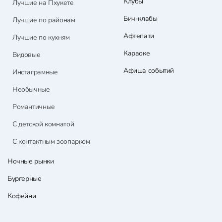
Клубы
Лучшие на Пхукете
Бич-клабы
Лучшие по районам
Афтепати
Лучшие по кухням
Караоке
Видовые
Афиша событий
Инстаграмные
Необычные
Романтичные
С детской комнатой
С контактным зоопарком
Ночные рынки
Бургерные
Кофейни