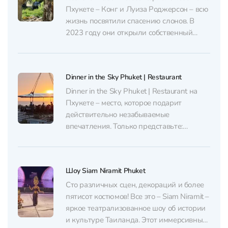
скидкой в Erawan Patong Seaview Zipline
Пхукете – Конг и Луиза Роджерсон – всю
можно у нас...
жизнь посвятили спасению слонов. В
2023 году они открыли собственный
“этичный заповедник”. Инсайдер
поддерживает такие места, где эти
священные животные наконец-то
Dinner in the Sky Phuket | Restaurant
обретают свободу. Приобрести билеты со
скидкой в Hidden Forest Elephant Reserve
Dinner in the Sky Phuket | Restaurant на
можно у нас через...
Пхукете – место, которое подарит
действительно незабываемые
впечатления. Только представьте:
ресторан на высоте Dinner in the Sky
Phuket поднимает вас на 50 метров над
землей🏗, и перед вами открывается
Шоу Siam Niramit Phuket
великолепный вид с обзором на 360
градусов. Такого нет ни в одном другом...
Сто различных сцен, декораций и более
пятисот костюмов! Все это – Siam Niramit –
яркое театрализованное шоу об истории
и культуре Таиланда. Этот иммерсивный