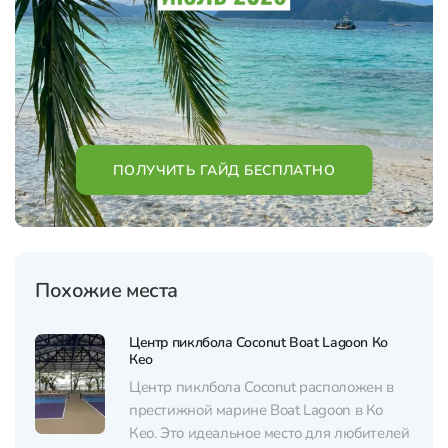
ПОЛУЧИТЬ ГАЙД БЕСПЛАТНО
Похожие места
Центр пиклбола Coconut Boat Lagoon Ко
Кео
Центр пиклбола Coconut расположен в
престижной марине Boat Lagoon в Ко
Кео. Это идеальное место для любителей