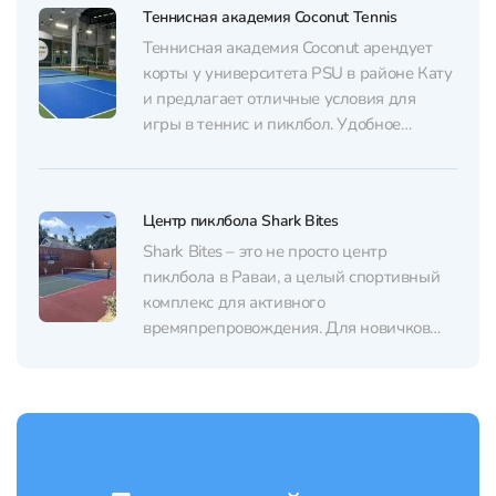
Теннисная академия Coconut Tennis
открытых корта для игры в пиклбол.
Тренировки проводят для взрослых и
Теннисная академия Coconut арендует
детей, для более быстрого прогресса
корты у университета PSU в районе Кату
можно взять...
и предлагает отличные условия для
игры в теннис и пиклбол. Удобное
расположение позволяет быстро
добраться с разных районов Пхукета.
Два отличных корта находятся под
Центр пиклбола Shark Bites
открытым небом, и со всех сторон
поступает свежий воздух. Крытые и
Shark Bites – это не просто центр
открытые корты можно выбирать...
пиклбола в Раваи, а целый спортивный
комплекс для активного
времяпрепровождения. Для новичков
здесь есть обучающие занятия с
опытными тренерами. Более
продвинутым игрокам доступны
тренировки с акцентом на тактику и
стратегию. Также в Shark Bites регулярно
проводят турниры для всех уровней