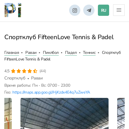
RU
Спортклуб FifteenLove Tennis & Padel
Главная
Раваи
Пиклбол
Падел
Теннис
Спортклуб
FifteenLove Tennis & Padel
4,5
(44)
Спортклуб
Раваи
Время работы:
Пн - Вс: 07:00 - 23:00
Гео:
https://maps.app.goo.gl/HjKzdx4E4q7uZweYA