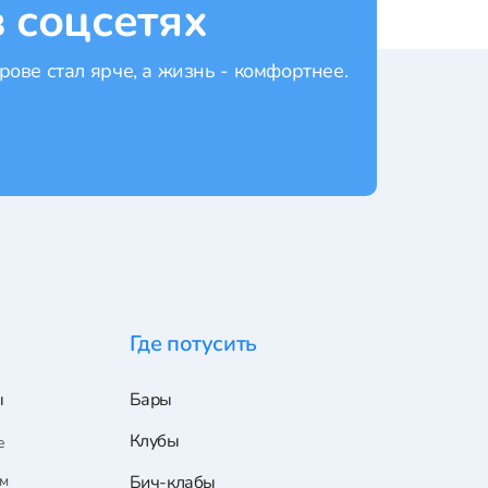
 соцсетях
рове стал ярче, а жизнь - комфортнее.
Где потусить
ы
Бары
Клубы
е
ам
Бич-клабы