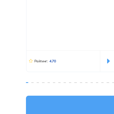
именно тебе. Оглавление 1. Особенности
дайвинга на Пхукете2. Все программы
дайвинга3. Подробнее про...
Рейтинг:
4.70