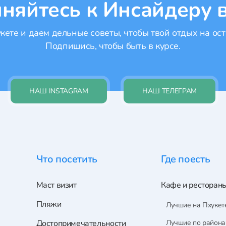
няйтесь к Инсайдеру в
ете и даем дельные советы, чтобы твой отдых на ост
Подпишись, чтобы быть в курсе.
НАШ INSTAGRAM
НАШ ТЕЛЕГРАМ
Что посетить
Где поесть
Маст визит
Кафе и ресторан
Пляжи
Лучшие на Пхукет
Достопримечательности
Лучшие по район