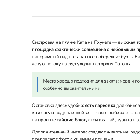
Смотровая на пляже Ката на Пхукете — высокая т
площадка фактически совмещена с небольшим 
панорамный вид на западное побережье: бухты Кат
ясную погоду взгляд уходит в сторону Патонга.
Место хорошо подходит для заката: море и г
особенно выразительными.
Остановка здесь удобна:
есть парковка
для байков
кокосовую воду или шейки — часто выбирают анан
на простые
тайские блюда
: том кха гай, курица в
Дополнительный интерес создают животные: ряд
предлагают фото с хищными птицами.