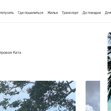
 потусить
Где пошопиться
Жилье
Транспорт
До поездки
Для
тровая Ката