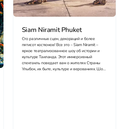
Siam Niramit Phuket
Сто различных сцен, декораций и более
пятисот костюмов! Все это – Siam Niramit –
яркое театрализованное шоу об истории и
культуре Таиланда. Этот иммерсивный
спектакль поведает вам о жителях Страны
Улыбок, их быте, культуре и верованиях. Шоу,
которое понравится и взрослым, и детям.
Приобрести билеты со скидкой в Siam Niramit...