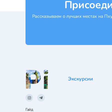
Присоеди
Рассказываем о лучших местах на Пхук
Экскурсии
Гайд