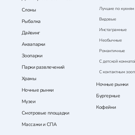
Лучшие по кухням
Слоны
Видовые
Рыбалка
Инстаграмные
Дайвинг
Необычные
Аквапарки
Романтичные
Зоопарки
С детской комнато
Парки развлечений
С контактным зоо
Храмы
Ночные рынки
Ночные рынки
Бургерные
Музеи
Кофейни
Смотровые площадки
Массажи и СПА