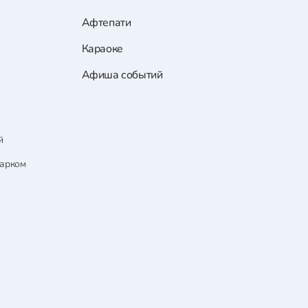
Афтепати
Караоке
Афиша событий
й
парком