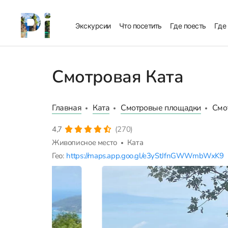
Экскурсии
Что посетить
Где поесть
Где
Смотровая Ката
Главная
Ката
Смотровые площадки
Смо
4,7
(270)
Живописное место
Ката
Гео:
https://maps.app.goo.gl/e3yStJfnGWWmbWxK9