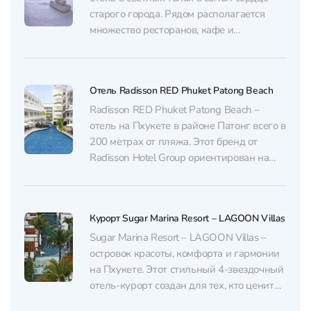
старого города. Рядом располагается
множество ресторанов, кафе и
магазинов. Гостям предлагают
комфортабельные номера в стиле
скандинавского минимализма. В отеле
Отель Radisson RED Phuket Patong Beach
подают домашний завтрак с
традиционными тайскими блюдами.
Radisson RED Phuket Patong Beach –
Гостям нравится разнообразное меню и
отель на Пхукете в районе Патонг всего в
частая смена блюд без повторов.
200 метрах от пляжа. Этот бренд от
Некоторые...
Radisson Hotel Group ориентирован на
молодежь и людей с “миллениал-
мышлением” – тех, кто ценит дизайн,
технологичность, социальную атмосферу,
Курорт Sugar Marina Resort – LAGOON Villas
яркий визуал и свободу самовыражения.
Яркая фишка – это интерьер отеля....
Sugar Marina Resort – LAGOON Villas –
островок красоты, комфорта и гармонии
на Пхукете. Этот стильный 4-звездочный
отель-курорт создан для тех, кто ценит
уют, уединение и атмосферу