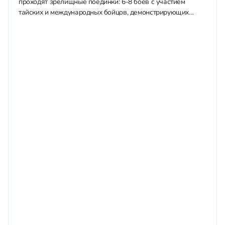
проходят зрелищные поединки: 6-8 боев с участием
тайских и международных бойцов, демонстрирующих
"искусство восьми конечностей" — удары кулаками,
локтями, коленями и...