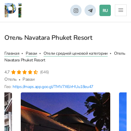
RU
Отель Navatara Phuket Resort
Главная
Раваи
Отели средней ценовой категории
Отель
Navatara Phuket Resort
4,7
(646)
Отель
Раваи
Гео:
https://maps.app.goo.gl/TMV7X6JrHUu18eu47