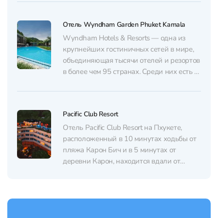
расслабленного тропического отдыха.
Отель находится в уединенном, тихом
Отель Wyndham Garden Phuket Kamala
месте между пляжами Най Янг и Найтон,
от отеля ходит бесплатный трансфер до
Wyndham Hotels & Resorts — одна из
разных пляжей....
крупнейших гостиничных сетей в мире,
объединяющая тысячи отелей и резортов
в более чем 95 странах. Среди них есть и
экономичные среднеценовые отели, и
премиальные курорты. Wyndham Garden
относится как раз к первому сегменту:
Pacific Club Resort
отель позиционируется как удобный,
современный и функциональный
Отель Pacific Club Resort на Пхукете,
вариант для туристов,...
расположенный в 10 минутах ходьбы от
пляжа Карон Бич и в 5 минутах от
деревни Карон, находится вдали от
городского шума, но при этом
неподалеку от основных
достопримечательностей. В отеле Pacific
Club Resort на Кароне 33 элегантно
оформленных номера. Они просторные, с