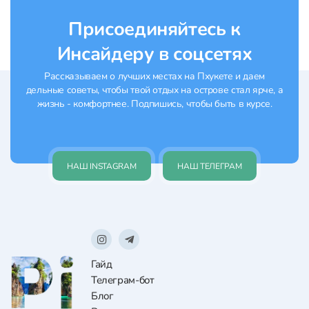
халатами и...
Присоединяйтесь к
Инсайдеру в соцсетях
Рассказываем о лучших местах на Пхукете и даем
дельные советы, чтобы твой отдых на острове стал ярче, а
жизнь - комфортнее. Подпишись, чтобы быть в курсе.
НАШ INSTAGRAM
НАШ ТЕЛЕГРАМ
Гайд
Телеграм-бот
Блог