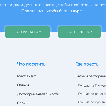
ете и даем дельные советы, чтобы твой отдых на ост
Подпишись, чтобы быть в курсе.
НАШ INSTAGRAM
НАШ ТЕЛЕГРАМ
Что посетить
Где поесть
Маст визит
Кафе и ресторан
Пляжи
Лучшие на Пхукет
Достопримечательности
Лучшие по район
Лучшие по кухням
Слоны