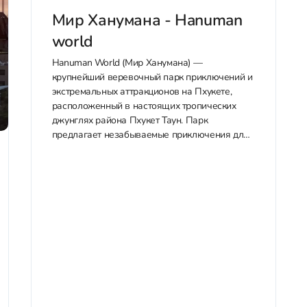
Мир Ханумана - Hanuman
world
Hanuman World (Мир Ханумана) —
крупнейший веревочный парк приключений и
экстремальных аттракционов на Пхукете,
расположенный в настоящих тропических
джунглях района Пхукет Таун. Парк
предлагает незабываемые приключения для
всей семьи: зиплайн с 32 платформами и 16
тросами, головокружительный роллерный
зиплайн (канатные горки), панорамный Sky
Walk с видом 360°, экстремальную рогатку
(слингшот)...