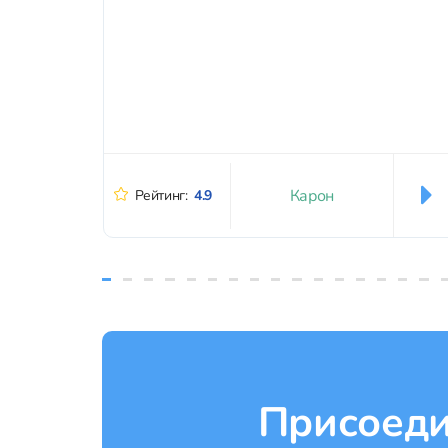
Карон
Рейтинг:
4.9
Присоеди