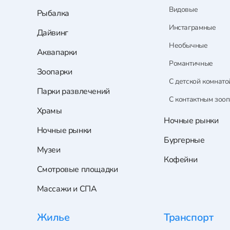
Видовые
Рыбалка
Инстаграмные
Дайвинг
Необычные
Аквапарки
Романтичные
Зоопарки
С детской комнато
Парки развлечений
С контактным зоо
Храмы
Ночные рынки
Ночные рынки
Бургерные
Музеи
Кофейни
Смотровые площадки
Массажи и СПА
Жилье
Транспорт