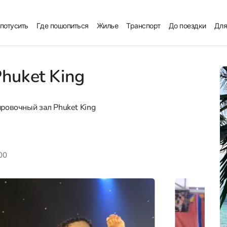
 потусить
Где пошопиться
Жилье
Транспорт
До поездки
Для
huket King
ровочный зал Phuket King
:00