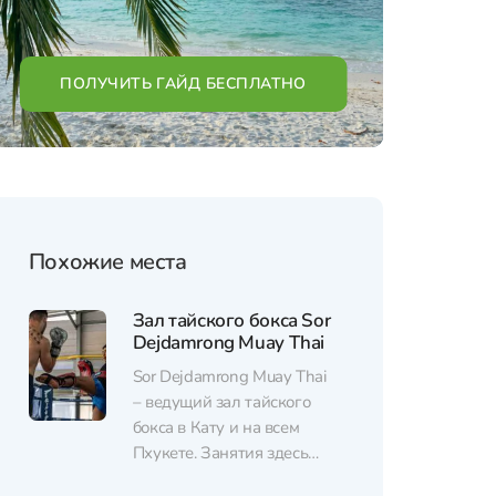
ПОЛУЧИТЬ ГАЙД БЕСПЛАТНО
Похожие места
Зал тайского бокса Sor
Dejdamrong Muay Thai
Sor Dejdamrong Muay Thai
– ведущий зал тайского
бокса в Кату и на всем
Пхукете. Занятия здесь
проходят под