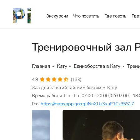
Экскурсии
Что посетить
Где поесть
Где
Тренировочный зал P
Главная
Кату
Единоборства в Кату
Трени
4,9
(139)
Зал для занятий тайским боксом
Кату
Время работы:
Пн - Пт: 07:00 - 20:00; Сб 07:00 - 18
Гео:
https://maps.app.goo.gl/NnXUz3xuP1Cz35S17