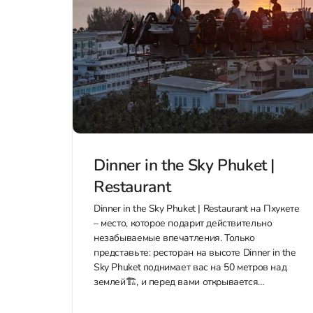
Dinner in the Sky Phuket |
Restaurant
Dinner in the Sky Phuket | Restaurant на Пхукете
– место, которое подарит действительно
незабываемые впечатления. Только
представьте: ресторан на высоте Dinner in the
Sky Phuket поднимает вас на 50 метров над
землей🏗, и перед вами открывается
великолепный вид с обзором на 360 градусов.
Такого нет ни в одном другом...