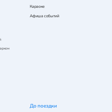
Караоке
Афиша событий
й
парком
До поездки