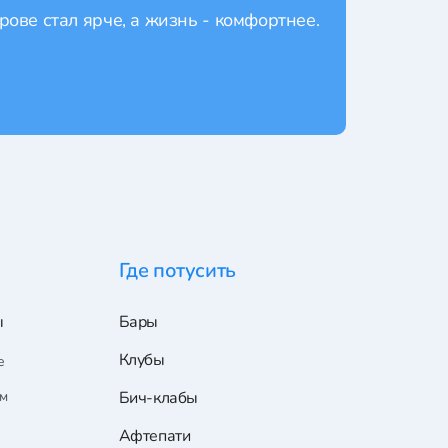
рове стал ярче, а жизнь - комфортнее.
Где потусить
ы
Бары
Клубы
е
ам
Бич-клабы
Афтепати