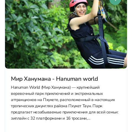
Мир Ханумана - Hanuman world
Hanuman World (Мир Ханумана) — крупнейший
веревочный парк приключений и экстремальных
аттракционов на Пхукете, расположенный в настоящих
тропических джунглях района Пхукет Таун. Парк
предлагает незабываемые приключения для всей семьи:
зиплайн с 32 платформами и 16 тросами,
головокружительный роллерный зиплайн (канатные
горки), панорамный Sky Walk с видом 360°, экстремальную