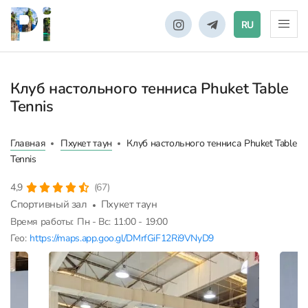
RU
Клуб настольного тенниса Phuket Table
Tennis
Главная
Пхукет таун
Клуб настольного тенниса Phuket Table
Tennis
4,9
(67)
Спортивный зал
Пхукет таун
Время работы:
Пн - Вс: 11:00 - 19:00
Гео:
https://maps.app.goo.gl/DMrfGiF12Ri9VNyD9