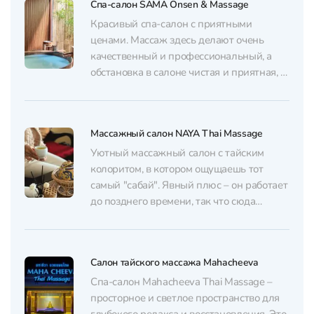
Спа-салон SAMA Onsen & Massage
вас угостят ароматным чаем. Атмосфера
здесь тихая, умиротворенная, что
Красивый спа-салон с приятными
позволит максимально расслабиться и
ценами. Массаж здесь делают очень
получить...
качественный и профессиональный, а
обстановка в салоне чистая и приятная, с
продуманным до мелочей интерьером.
Сервис здесь супер внимательный и
дружелюбный. Массаж делают в
Массажный салон NAYA Thai Massage
отдельных комнатах, где играет
расслабляющая музыка. После массажа
Уютный массажный салон с тайским
вас проводят в душ. Помимо
колоритом, в котором ощущаешь тот
великолепного массажа тут можно...
самый "сабай". Явный плюс – он работает
до позднего времени, так что сюда
можно заглянуть после долгой прогулки
по колониальным улочкам Старого
города. Спокойная обстановка, мягкое
Салон тайского массажа Mahacheeva
освещение и тишина помогают
настроиться на релакс. Перед сеансом
Спа-салон Mahacheeva Thai Massage –
вам помогут подобрать услугу под...
просторное и светлое пространство для