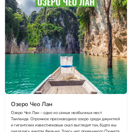
Озеро Чео Лан
Озеро Чео Лан – одно из самых необычных мест
Таиланда. Огромное пресноводное озеро среди джунглей
и гигантских известняковых скал выглядит так, будто вы
оказались внутри фильма. Здесь нет привычного Пхукета