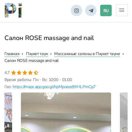
RU
Салон ROSE massage and nail
Главная
Пхукет таун
Массажные салоны в Пхукет тауне
Салон ROSE massage and nail
4,7
Время работы:
Пн - Вс: 10:00 - 01:00
Гео:
https://maps.app.goo.gl/hpMpoeee9XHLPmCp7