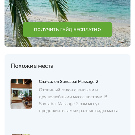
ПОЛУЧИТЬ ГАЙД БЕСПЛАТНО
Похожие места
Спа-салон Sansabai Massage 2
Отличный салон с милыми и
дружелюбными массажистами. В
Sansabai Massage 2 вам могут
предложить самые разные виды массажа
– от традиционного тайского до сеанса с
горячими камнями. Перед массажем вы
можете принять душ, а после процедуры