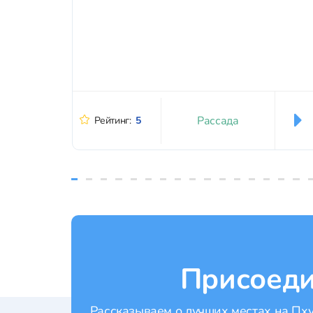
Рассада
Рейтинг:
5
Присоеди
Рассказываем о лучших местах на Пхук