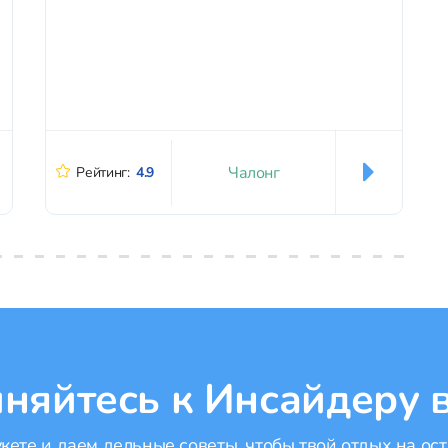
то обретают свободу. Приобрести билеты со
скидкой в Hidden Forest Elephant Reserve
можно у нас через...
Чалонг
Рейтинг:
4.9
няйтесь к Инсайдеру в
ете и даем дельные советы, чтобы твой отдых на ост