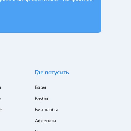
Где потусить
ы
Бары
Клубы
е
ам
Бич-клабы
Афтепати