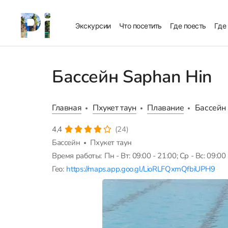
Экскурсии
Что посетить
Где поесть
Где
Бассейн Saphan Hin
Главная
Пхукет таун
Плавание
Бассейн 
4,4
(24)
Бассейн
Пхукет таун
Время работы:
Пн - Вт: 09:00 - 21:00; Ср - Вс: 09:00
Гео:
https://maps.app.goo.gl/LioRLFQxmQfbiUPH9