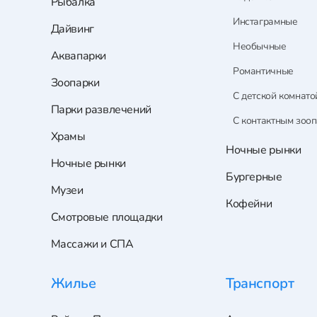
Рыбалка
Инстаграмные
Дайвинг
Необычные
Аквапарки
Романтичные
Зоопарки
С детской комнато
Парки развлечений
С контактным зоо
Храмы
Ночные рынки
Ночные рынки
Бургерные
Музеи
Кофейни
Смотровые площадки
Массажи и СПА
Жилье
Транспорт