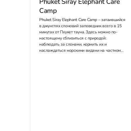
Phuket Siray Elephant Care
Camp
Phuket Siray Elephant Care Camp – затаившийся
в джунглях слоновий заповедник всего в 15
минутах от Пхукет тауна. Здесь можно по-
настоящему сблизиться с природой:
наблюдать за слонами, кормить их и
наслаждаться морскими видами на частном
пляже. Приобрести билеты со скидкой в
Phuket Siray Elephant Care Camp можно у нас
через WhatsApp или Telegram....