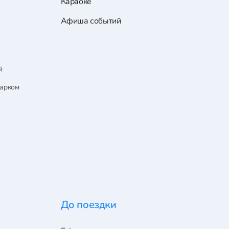
Караоке
Афиша событий
й
парком
До поездки