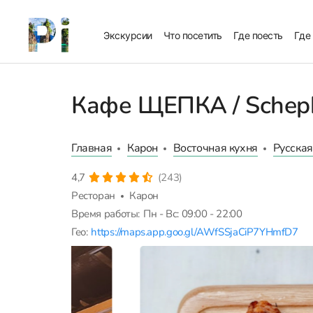
Экскурсии
Что посетить
Где поесть
Где
Кафе ЩЕПКА / Schep
Главная
Карон
Восточная кухня
Русская
4,7
(243)
Ресторан
Карон
Время работы:
Пн - Вс: 09:00 - 22:00
Гео:
https://maps.app.goo.gl/AWfSSjaCiP7YHmfD7