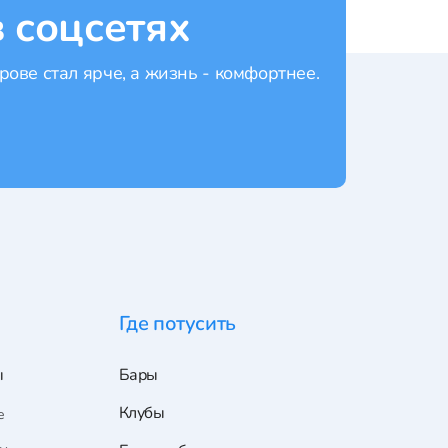
 соцсетях
рове стал ярче, а жизнь - комфортнее.
Где потусить
ы
Бары
Клубы
е