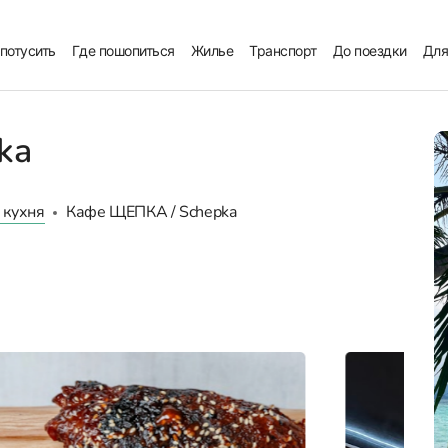
 потусить
Где пошопиться
Жилье
Транспорт
До поездки
Для
ka
 кухня
Кафе ЩЕПКА / Schepka