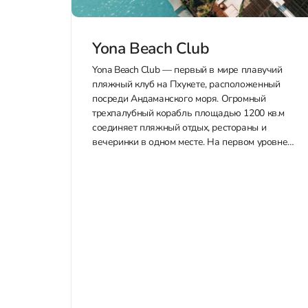
Yona Beach Club
Yona Beach Club — первый в мире плавучий
пляжный клуб на Пхукете, расположенный
посреди Андаманского моря. Огромный
трехпалубный корабль площадью 1200 кв.м
соединяет пляжный отдых, рестораны и
вечеринки в одном месте. На первом уровне
— стильный пляжный клуб с 22-метровым
инфинити-бассейном, шезлонгами и
приватными кабанами. Второй этаж —
просторная терраса...