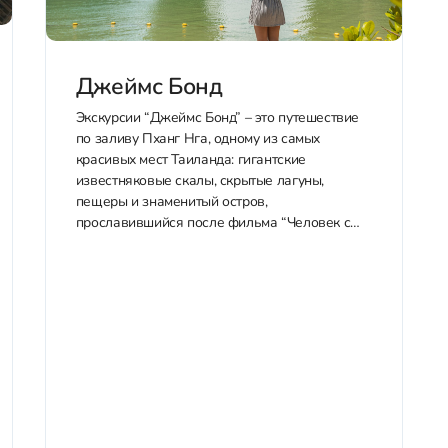
Джеймс Бонд
Экскурсии “Джеймс Бонд” – это путешествие
по заливу Пханг Нга, одному из самых
красивых мест Таиланда: гигантские
известняковые скалы, скрытые лагуны,
пещеры и знаменитый остров,
прославившийся после фильма “Человек с
золотым пистолетом”. Хочешь попасть в этот
волшебный мир? Пиши, и мы расскажем о
возможных программах: Оглавление 1. Все
варианты экскурсий2....