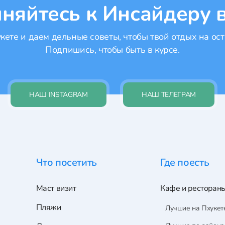
няйтесь к Инсайдеру в
ете и даем дельные советы, чтобы твой отдых на ост
Подпишись, чтобы быть в курсе.
НАШ INSTAGRAM
НАШ ТЕЛЕГРАМ
Что посетить
Где поесть
Маст визит
Кафе и ресторан
Пляжи
Лучшие на Пхукет