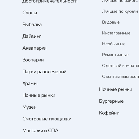
Достопримечательности
Лучшие по район
Лучшие по кухням
Слоны
Видовые
Рыбалка
Инстаграмные
Дайвинг
Необычные
Аквапарки
Романтичные
Зоопарки
С детской комнато
Парки развлечений
С контактным зоо
Храмы
Ночные рынки
Ночные рынки
Бургерные
Музеи
Кофейни
Смотровые площадки
Массажи и СПА