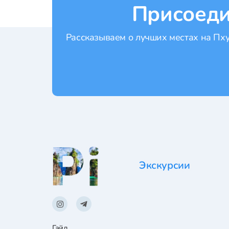
Присоеди
Рассказываем о лучших местах на Пхук
Экскурсии
Гайд