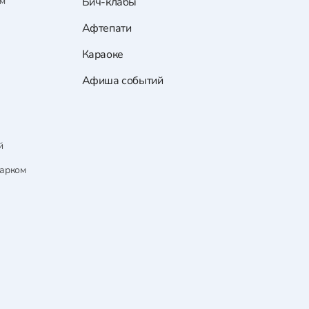
ам
Бич-клабы
Афтепати
Караоке
Афиша событий
й
парком