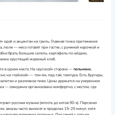
» едой и акцентом на гриль. Главная точка притяжения
ка, люля — мясо готовят при гостях, с румяной корочкой и
бно брать большие салаты, картофель по‑айдахо,
 также хрустящий жареный хлеб.
е в одном месте. На «русской» стороне —
пельмени,
ски; на «тайской» — том‑ям, пад‑тай, темпура. Есть бургеры,
 напитки и разливное пиво. Цены держатся на умеренном
адка — ожидание организовано комфортно, с местом, где
грает русская музыка (вплоть до хитов 90‑х). Персонал
; заказы часто выносят в пределах 15–20 минут, хотя
ри наплыве возможна путаница. Для семей с детьми