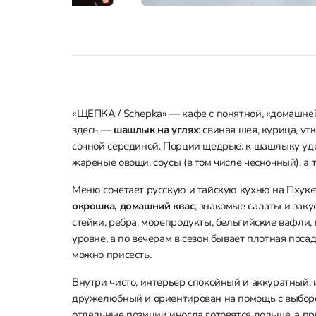
«ЩЕПКА / Schepka» — кафе с понятной, «домашней
здесь —
шашлык на углях
: свиная шея, курица, ут
сочной серединой. Порции щедрые: к шашлыку удо
жареные овощи, соусы (в том числе чесночный), а
Меню сочетает русскую и тайскую кухню на Пхукет
окрошка, домашний квас
, знакомые салаты и заку
стейки, ребра, морепродукты, бельгийские вафли,
уровне, а по вечерам в сезон бывает плотная пос
можно присесть.
Внутри чисто, интерьер спокойный и аккуратный, и
дружелюбный и ориентирован на помощь с выбором
отдельные позиции иногда готовятся дольше, а п