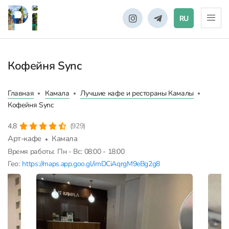
RU
Кофейня Sync
Главная
Камала
Лучшие кафе и рестораны Камалы
Кофейня Sync
4,8
(929)
Арт-кафе
Камала
Время работы:
Пн - Вс: 08:00 - 18:00
Гео:
https://maps.app.goo.gl/imDCiAqrgM9eBg2g8