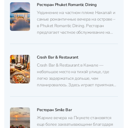
Ресторан Phuket Romantic Dining
стран, которые знают толк в меню своей
национальной кухни. Для приготовления
Уединение на частном пляже Накалай и
блюд используют только самые...
самые романтичные вечера на острове –
в Phuket Romantic Dining. Ресторан
предлагает частное обслуживание на
стилистически оформленных площадках:
свечи, цветы и даже частный пирс с
лучшими видами на закат. Атмосфера
Crash Bar & Restaurant
подходит не только для романтических
мероприятий, но и для проведения дней
Crash Bar & Restaurant в Камале —
рождений и других...
небольшое место на тихой улице, где
легко задержаться дольше, чем
планировалось. Здесь играет приятная
музыка, работает кондиционер, а
обстановка остаётся по‑домашнему
простой и расслабленной — без пафоса и
Ресторан Smile Bar
навязчивости. Подходит для компании
друзей и семейного ужина; вечером
Жаркие вечера на Пхукете становятся
можно спокойно посидеть за напитками
еще более захватывающими благодаря