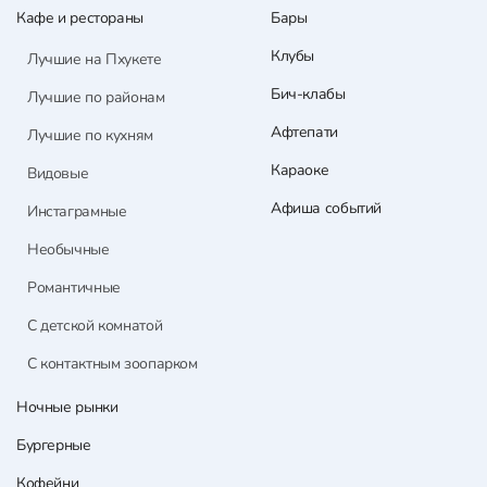
Кафе и рестораны
Бары
Клубы
Лучшие на Пхукете
Бич-клабы
Лучшие по районам
Афтепати
Лучшие по кухням
Караоке
Видовые
Афиша событий
Инстаграмные
Необычные
Романтичные
С детской комнатой
С контактным зоопарком
Ночные рынки
Бургерные
Кофейни