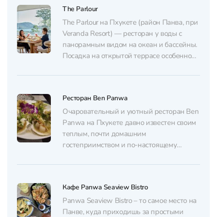
The Parlour
The Parlour на Пхукете (район Панва, при
Veranda Resort) — ресторан у воды с
панорамным видом на океан и бассейны.
Посадка на открытой террасе особенно
удачна на закате: море видно почти с
каждого столика, а обстановка остаётся
спокойной и расслабляющей. В
Ресторан Ben Panwa
интерьере — яркие лаунж‑зоны в
«фламинго»-оттенках, которые
Очаровательный и уютный ресторан Ben
добавляют месту...
Panwa на Пхукете давно известен своим
теплым, почти домашним
гостеприимством и по-настоящему
внимательным сервисом. В меню –
качественная тайская кухня с
насыщенными, аутентичными вкусами –
Кафе Panwa Seaview Bistro
пад-тай, карри, спринг-роллы, манго
стики райс и другая классика. Также тут
Panwa Seaview Bistro – то самое место на
хороший выбор европейских блюд, что
Панве, куда приходишь за простыми