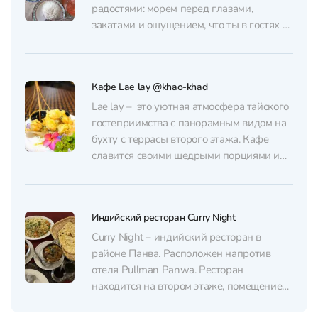
делает ресторан универсальным. А...
радостями: морем перед глазами,
закатами и ощущением, что ты в гостях у
семьи, а не в туристическом кафе.
Управляют кафе бабушка и ее внуки, и
это чувствуется в каждой детали –
Кафе Lae lay @khao-khad
спокойно, душевно и без спешки. Бистро...
Lae lay – это уютная атмосфера тайского
гостеприимства с панорамным видом на
бухту с террасы второго этажа. Кафе
славится своими щедрыми порциями и
красивой подачей. В меню Lae Lay есть
не только традиционные тайские блюда,
такие как массаман карри, но и
Индийский ресторан Curry Night
популярные европейские, например,
бургеры, пицца и паста. Персонал кафе...
Curry Night – индийский ресторан в
районе Панва. Расположен напротив
отеля Pullman Panwa. Ресторан
находится на втором этаже, помещение
открытое без кондиционеров, только