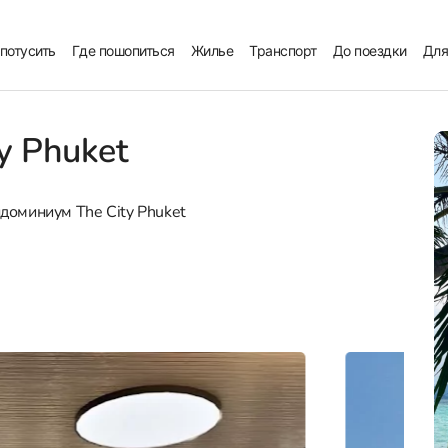
 потусить
Где пошопиться
Жилье
Транспорт
До поездки
Для
y Phuket
доминиум The City Phuket