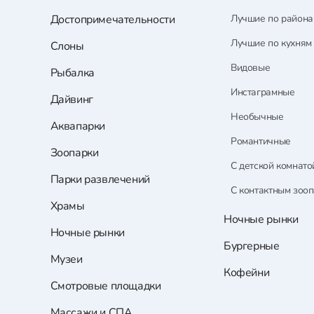
Достопримечательности
Лучшие по район
Лучшие по кухням
Слоны
Видовые
Рыбалка
Инстаграмные
Дайвинг
Необычные
Аквапарки
Романтичные
Зоопарки
С детской комнато
Парки развлечений
С контактным зоо
Храмы
Ночные рынки
Ночные рынки
Бургерные
Музеи
Кофейни
Смотровые площадки
Массажи и СПА