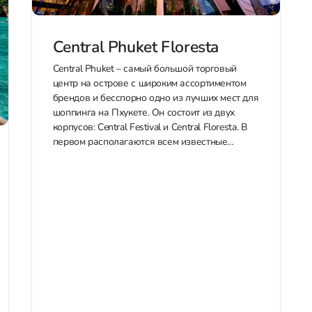
Central Phuket Floresta
Central Phuket – самый большой торговый
центр на острове с широким ассортиментом
брендов и бесспорно одно из лучших мест для
шоппинга на Пхукете. Он состоит из двух
корпусов: Central Festival и Central Floresta. В
первом располагаются всем известные
бренды одежды, обуви и аксессуаров, а во
втором – преимущественно люксовые
бутики....