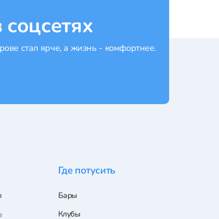
 соцсетях
рове стал ярче, а жизнь - комфортнее.
Где потусить
ы
Бары
Клубы
е