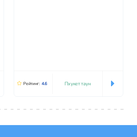
Пхукет таун
Рейтинг:
4.6