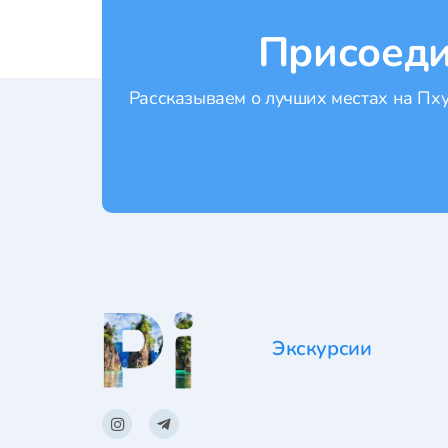
Присоеди
Рассказываем о лучших местах на Пхук
Экскурсии