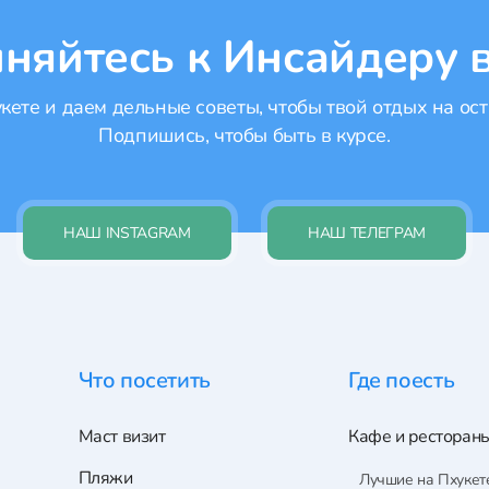
няйтесь к Инсайдеру в
ете и даем дельные советы, чтобы твой отдых на ост
Подпишись, чтобы быть в курсе.
НАШ INSTAGRAM
НАШ ТЕЛЕГРАМ
Что посетить
Где поесть
Маст визит
Кафе и ресторан
Пляжи
Лучшие на Пхукет