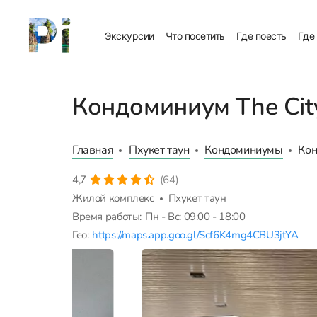
Экскурсии
Что посетить
Где поесть
Где
Кондоминиум The Cit
Главная
Пхукет таун
Кондоминиумы
Кон
4,7
(64)
Жилой комплекс
Пхукет таун
Время работы:
Пн - Вс: 09:00 - 18:00
Гео:
https://maps.app.goo.gl/Scf6K4mg4CBU3jtYA