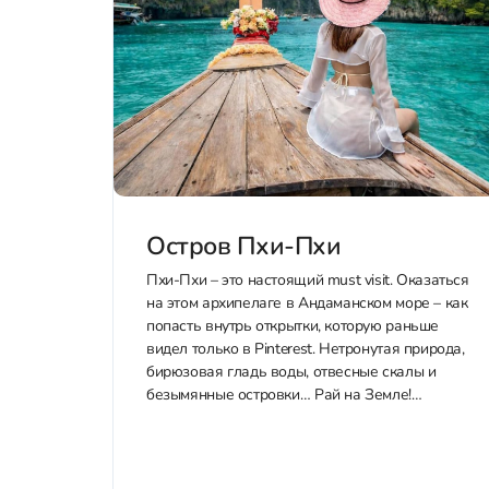
Остров Пхи-Пхи
Пхи-Пхи – это настоящий must visit. Оказаться
на этом архипелаге в Андаманском море – как
попасть внутрь открытки, которую раньше
видел только в Pinterest. Нетронутая природа,
бирюзовая гладь воды, отвесные скалы и
безымянные островки… Рай на Земле!
Хочешь попасть на Пхи-Пхи? Напиши нам по
контактам ниже, и мы расскажем обо...