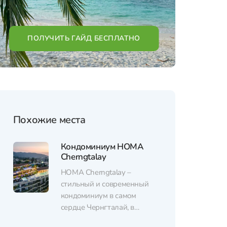
ПОЛУЧИТЬ ГАЙД БЕСПЛАТНО
Похожие места
Кондоминиум HOMA
Cherngtalay
HOMA Cherngtalay –
стильный и современный
кондоминиум в самом
сердце Чернгталай, в
районе Кондо HOMA