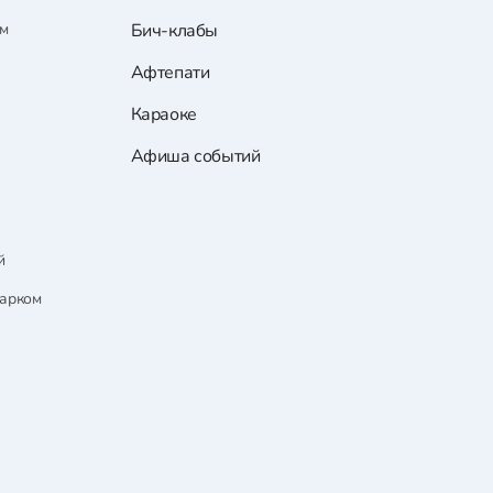
ам
Бич-клабы
Афтепати
Караоке
Афиша событий
й
парком