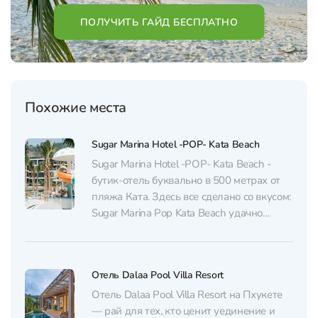
ПОЛУЧИТЬ ГАЙД БЕСПЛАТНО
Похожие места
Sugar Marina Hotel -POP- Kata Beach
Sugar Marina Hotel -POP- Kata Beach -
бутик-отель буквально в 500 метрах от
пляжа Ката. Здесь все сделано со вкусом:
Sugar Marina Pop Kata Beach удачно
сочетает в себе стиль бутика, легкий дух
поп-культуры и продуманные удобства
для современного путешественника. В
Отель Dalaa Pool Villa Resort
отеле 209 стильных номеров в 12 разных
конфигурациях: Завтракать,...
Отель Dalaa Pool Villa Resort на Пхукете
— рай для тех, кто ценит уединение и