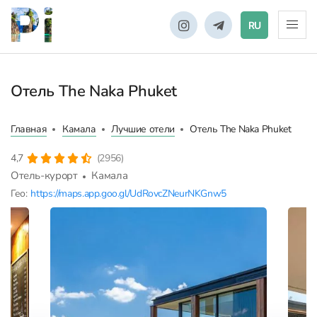
RU
Отель The Naka Phuket
Главная
Камала
Лучшие отели
Отель The Naka Phuket
4,7
(2956)
Отель-курорт
Камала
Гео:
https://maps.app.goo.gl/UdRovcZNeurNKGnw5