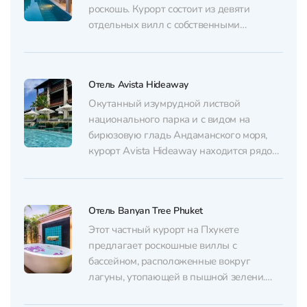
роскошь. Курорт состоит из девяти
отдельных вилл с собственными
бассейнами и террасами, идеально
подходящими для романтического или
семейного отдыха. Внутри виллы гостей
Отель Avista Hideaway
ждут современные удобства, включая
полностью оборудованные кухни и
Окутанный изумрудной листвой
просторные ванные комнаты. На
национального парка и с видом на
территории...
бирюзовую гладь Андаманского моря,
курорт Avista Hideaway находится рядом
с пляжем Фридом – одной из самых
чистых и уединенных бухт Пхукета.
Здесь вас буквально окружает ритм
Отель Banyan Tree Phuket
природы: шепот тропического леса,
утреннее пение птиц, создавая
Этот частный курорт на Пхукете
атмосферу уединения и покоя 🧘🏽‍♀️ Ваше
предлагает роскошные виллы с
пребывание...
бассейном, расположенные вокруг
лагуны, утопающей в пышной зелени.
Такая уединенность делает Banyan Tree