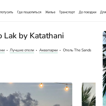
 потусить
Где пошопиться
Жилье
Транспорт
До поездки
Для
 Lak by Katathani
ьми
Лучшие отели
Аквапарки
Отель The Sands