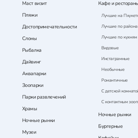
Маст визит
Кафе и ресторан
Пляжи
Лучшие на Пхукет
Достопримечательности
Лучшие по район
Лучшие по кухням
Слоны
Видовые
Рыбалка
Инстаграмные
Дайвинг
Необычные
Аквапарки
Романтичные
Зоопарки
С детской комнато
Парки развлечений
С контактным зоо
Храмы
Ночные рынки
Ночные рынки
Бургерные
Музеи