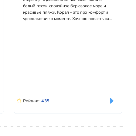
белый песок, спокойное бирюзовое море и
красивые пляжи. Корал – это про комфорт и
удовольствие в моменте. Хочешь попасть на
Корал? Пиши по контактам ниже и мы
расскажем о программах: Оглавление 1. Что
такое Коралловый остров и...
Рейтинг:
4.35