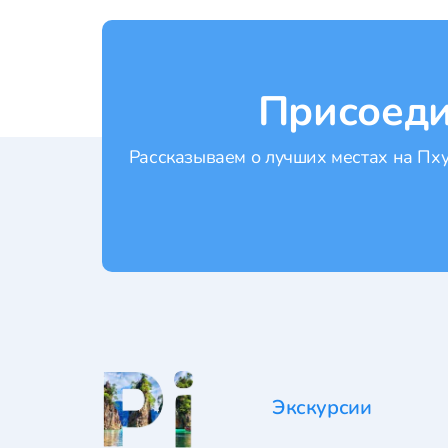
Присоеди
Рассказываем о лучших местах на Пхук
Экскурсии