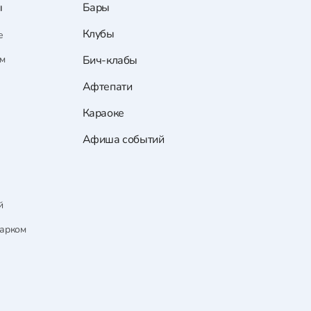
ы
Бары
Клубы
е
ам
Бич-клабы
Афтепати
Караоке
Афиша событий
й
парком