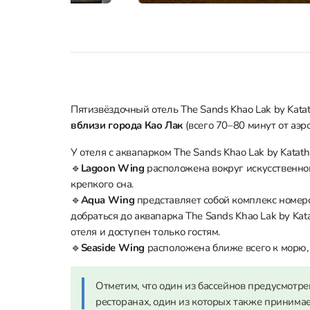
Пятизвёздочный отель The Sands Khao Lak by Kata
вблизи города Као Лак
(всего 70–80 минут от аэр
У отеля с аквапарком The Sands Khao Lak by Katat
🔹
Lagoon Wing
расположена вокруг искусственног
крепкого сна.
🔹
Aqua Wing
представляет собой комплекс номеро
добраться до аквапарка The Sands Khao Lak by Kat
отеля и доступен только гостям.
🔹
Seaside Wing
расположена ближе всего к морю,
Отметим, что один из бассейнов предусмотрен
ресторанах, один из которых также принимае