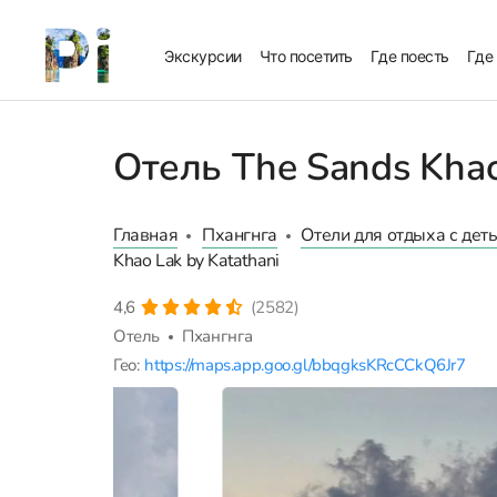
Экскурсии
Что посетить
Где поесть
Где
Отель The Sands Khao
Главная
Пхангнга
Отели для отдыха с дет
Khao Lak by Katathani
4,6
(2582)
Отель
Пхангнга
Гео:
https://maps.app.goo.gl/bbqgksKRcCCkQ6Jr7