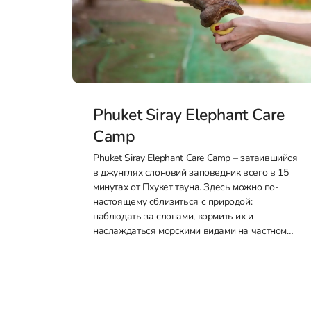
Phuket Siray Elephant Care
Camp
Phuket Siray Elephant Care Camp – затаившийся
в джунглях слоновий заповедник всего в 15
минутах от Пхукет тауна. Здесь можно по-
настоящему сблизиться с природой:
наблюдать за слонами, кормить их и
наслаждаться морскими видами на частном
пляже. Приобрести билеты со скидкой в
Phuket Siray Elephant Care Camp можно у нас
через WhatsApp или Telegram....