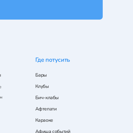
Где потусить
ы
Бары
Клубы
е
ам
Бич-клабы
Афтепати
Караоке
Афиша событий