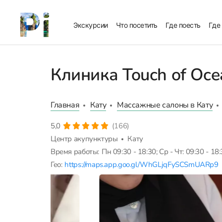
Экскурсии
Что посетить
Где поесть
Где
Клиника Touch of Oce
Главная
Кату
Массажные салоны в Кату
5,0
(166)
Центр акупунктуры
Кату
Время работы:
Пн 09:30 - 18:30; Ср - Чт: 09:30 - 18:
Гео:
https://maps.app.goo.gl/WhGLjqFySCSmUARp9