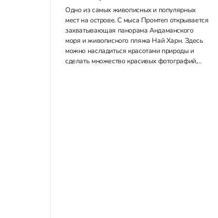
Одно из самых живописных и популярных
мест на острове. С мыса Промтеп открывается
захватывающая панорама Андаманского
моря и живописного пляжа Най Харн. Здесь
можно насладиться красотами природы и
сделать множество красивых фотографий,
встретить необыкновенный закат в видовом
кафе. Также здесь можно прогуляться по
живописной тропе, окруженной тропическими
деревьями, которая ведет...