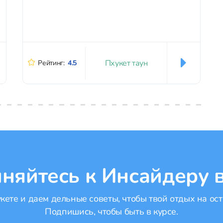
Пхукет таун
Рейтинг:
4.5
няйтесь к Инсайдеру в
ете и даем дельные советы, чтобы твой отдых на ост
Подпишись, чтобы быть в курсе.