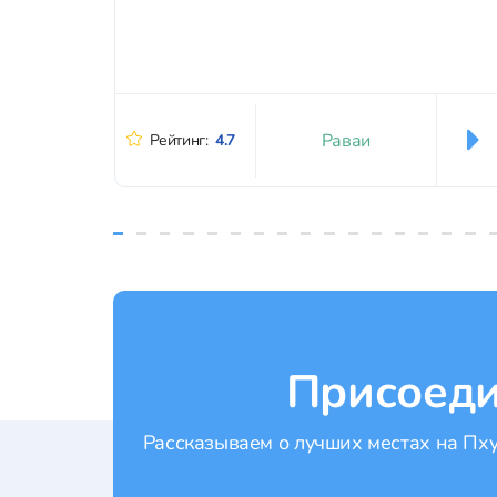
Раваи
Рейтинг:
4.7
Присоеди
Рассказываем о лучших местах на Пхук