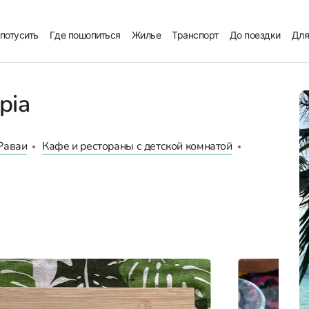
 потусить
Где пошопиться
Жилье
Транспорт
До поездки
Для
pia
Раваи
Кафе и рестораны с детской комнатой