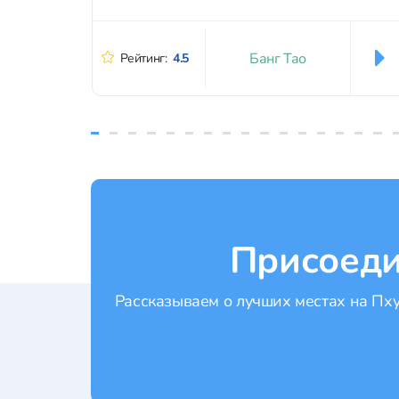
Банг Тао
Рейтинг:
4.5
Присоеди
Рассказываем о лучших местах на Пхук