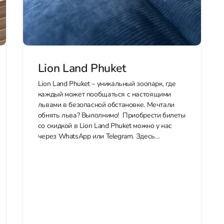
Lion Land Phuket
Lion Land Phuket – уникальный зоопарк, где
каждый может пообщаться с настоящими
львами в безопасной обстановке. Мечтали
обнять льва? Выполнимо! Приобрести билеты
со скидкой в Lion Land Phuket можно у нас
через WhatsApp или Telegram. Здесь
заботятся о животных и уделяют особое
внимание охране окружающей среды. Вы не
просто контактируете...