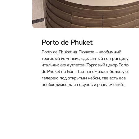
Porto de Phuket
Porto de Phuket на Пхукете – необычный
торговый комплекс, сделанный по принципу
итальянских аутлетов. Торговый центр Porto
de Phuket на Банг Тао напоминает большую
галерею под открытым небом, где есть все
необходимое для покупок и развлечений.
Одноэтажные павильоны гармонично
вписаны в природный ландшафт вместе с
широкими аллеями для прогулок и...