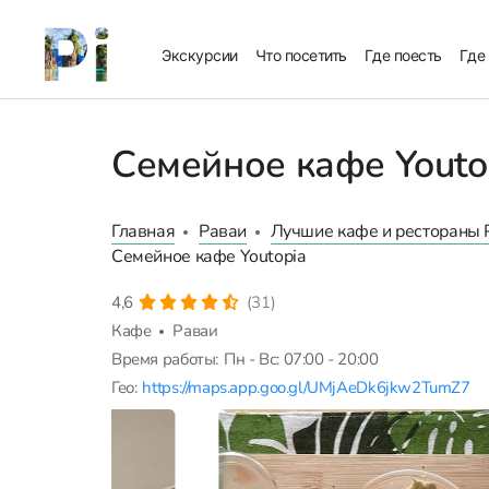
Экскурсии
Что посетить
Где поесть
Где
Семейное кафе Youto
Главная
Раваи
Лучшие кафе и рестораны 
Семейное кафе Youtopia
4,6
(31)
Кафе
Раваи
Время работы:
Пн - Вс: 07:00 - 20:00
Гео:
https://maps.app.goo.gl/UMjAeDk6jkw2TumZ7