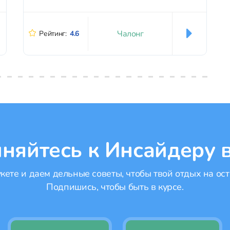
Чалонг
Рейтинг:
4.6
няйтесь к Инсайдеру в
ете и даем дельные советы, чтобы твой отдых на ост
Подпишись, чтобы быть в курсе.