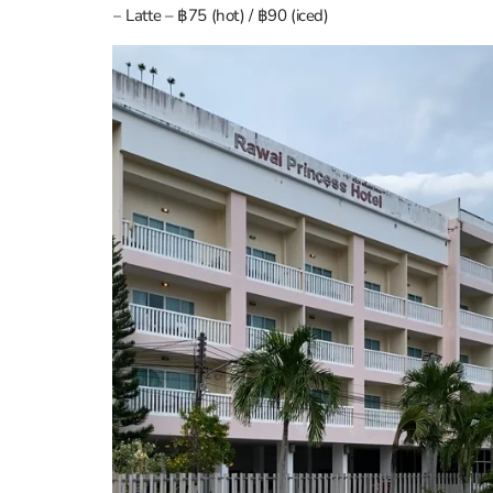
‒ Latte – ฿75 (hot) / ฿90 (iced)