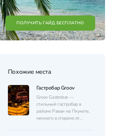
ПОЛУЧИТЬ ГАЙД БЕСПЛАТНО
Похожие места
Гастробар Groov
Groov Gastrobar —
стильный гастробар в
районе Раваи на Пхукете,
немного в стороне от
главной дороги.
Пространство большое и