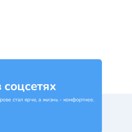
Рейтинг:
4.40
Рейти
 соцсетях
рове стал ярче, а жизнь - комфортнее.