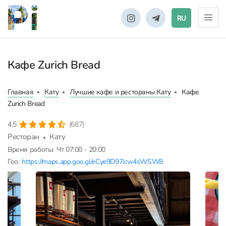
RU
Кафе Zurich Bread
Главная
Кату
Лучшие кафе и рестораны Кату
Кафе
Zurich Bread
4,5
(687)
Ресторан
Кату
Время работы:
Чт 07:00 - 20:00
Гео:
https://maps.app.goo.gl/eCye9D97icw4sWSW8