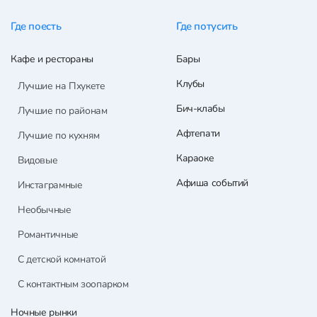
Где поесть
Где потусить
Кафе и рестораны
Бары
Клубы
Лучшие на Пхукете
Бич-клабы
Лучшие по районам
Афтепати
Лучшие по кухням
Караоке
Видовые
Афиша событий
Инстаграмные
Необычные
Романтичные
С детской комнатой
С контактным зоопарком
Ночные рынки