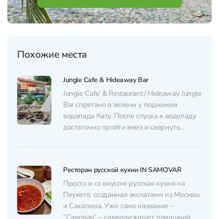
Похожие места
Jungle Cafe & Hideaway Bar
Jungle Cafe' & Restaurant / Hideaway Jungle
Bar спрятано в зелени у подножия
водопада Кату. После спуска к водопаду
достаточно пройти вниз и свернуть
налево — и оказываешься в прохладной
тени джунглей под шум воды. Здесь
легко сделать паузу после прогулки,
Ресторан русской кухни IN SAMOVAR
спокойно пообедать или просто посидеть
с напитком, наблюдая за...
Просто и со вкусом: русская кухня на
Пхукете, созданная экспатами из Москвы
и Сахалина. Уже само название –
“Самовар” – символизирует домашний