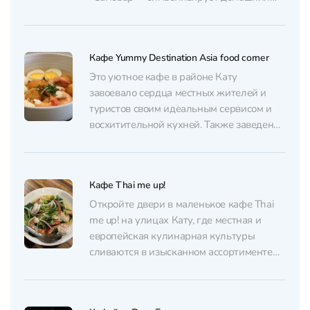
уют и душевные посиделки. Хозяева
вложили в заведение частичку души:
часто встречают гостей лично, улыбкой и
Кафе Yummy Destination Asia food corner
теплом напоминая о настоящем русском
гостеприимстве. Меню ресторана –
Это уютное кафе в районе Кату
настоящая кулинарная ностальгия...
завоевало сердца местных жителей и
туристов своим идеальным сервисом и
восхитительной кухней. Также заведение
привлекает внимание стильным
интерьером, который создает приятную и
расслабляющую атмосферу. Персонал
Кафе Thai me up!
кафе многоязычный, говорит на
английском, тайском и русском. В меню
Откройте двери в маленькое кафе Thai
— разнообразие азиатских блюд,
me up! на улицах Кату, где местная и
например, курица по-сингапурски, суп
европейская кулинарная культуры
лакса,...
сливаются в изысканном ассортименте
блюд. Этот уютный семейный ресторан
предлагает не только аутентичные
тайские деликатесы, такие как