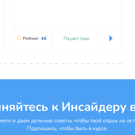
Пхукет таун
Рейтинг:
4.6
няйтесь к Инсайдеру в
ете и даем дельные советы, чтобы твой отдых на ост
Подпишись, чтобы быть в курсе.