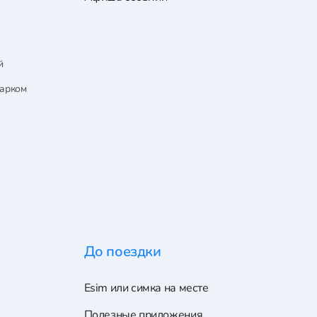
й
парком
До поездки
Esim или симка на месте
Полезные приложения