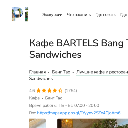
Экскурсии
Что посетить
Где поесть
Где
Кафе BARTELS Bang T
Sandwiches
Главная
Банг Тао
Лучшие кафе и ресторан
Sandwiches
4,6
(1754)
Кафе
Банг Тао
Время работы:
Пн - Вс: 07:00 - 20:00
Гео:
https://maps.app.goo.gl/Tfyynv2SZo4CjoAm6