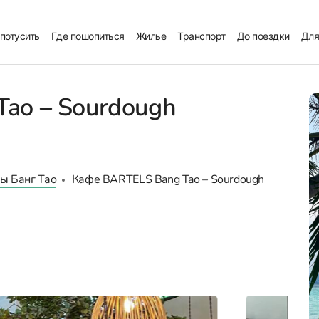
 потусить
Где пошопиться
Жилье
Транспорт
До поездки
Для
ao – Sourdough
ы Банг Тао
Кафе BARTELS Bang Tao – Sourdough