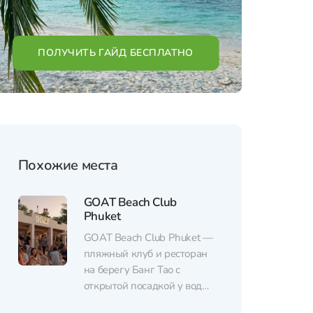
ПОЛУЧИТЬ ГАЙД БЕСПЛАТНО
Похожие места
GOAT Beach Club
Phuket
GOAT Beach Club Phuket —
пляжный клуб и ресторан
на берегу Банг Тао с
открытой посадкой у воды
и стильным, «индастриал»-