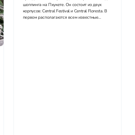
шоппинга на Пхукете. Он состоит из двух
корпусов: Central Festival и Central Floresta. В
первом располагаются всем известные
бренды одежды, обуви и аксессуаров, а во
втором – преимущественно люксовые
бутики....