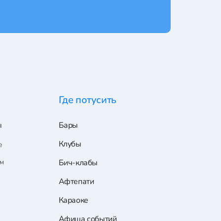
Где потусить
ы
Бары
Клубы
е
ам
Бич-клабы
Афтепати
Караоке
Афиша событий