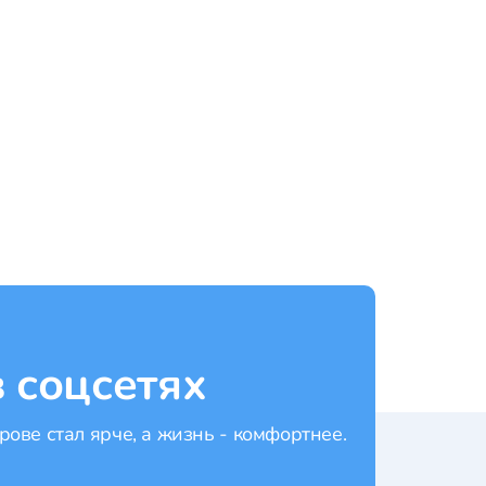
Банг Тао
Рейтинг:
4.5
Рейти
 соцсетях
рове стал ярче, а жизнь - комфортнее.