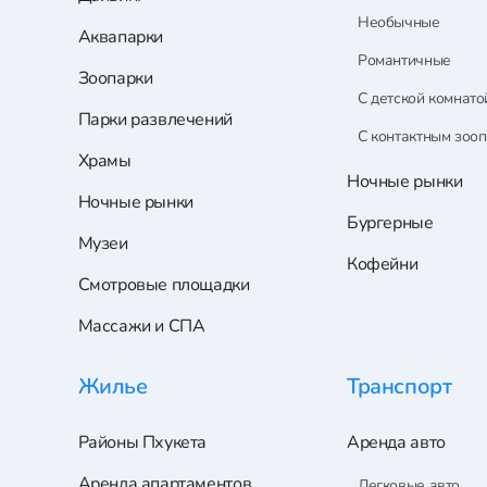
Необычные
Аквапарки
Романтичные
Зоопарки
С детской комнато
Парки развлечений
С контактным зоо
Храмы
Ночные рынки
Ночные рынки
Бургерные
Музеи
Кофейни
Смотровые площадки
Массажи и СПА
Жилье
Транспорт
Районы Пхукета
Аренда авто
Аренда апартаментов
Легковые авто