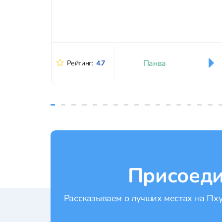
Панва
Рейтинг:
4.7
Присоеди
Рассказываем о лучших местах на Пхук