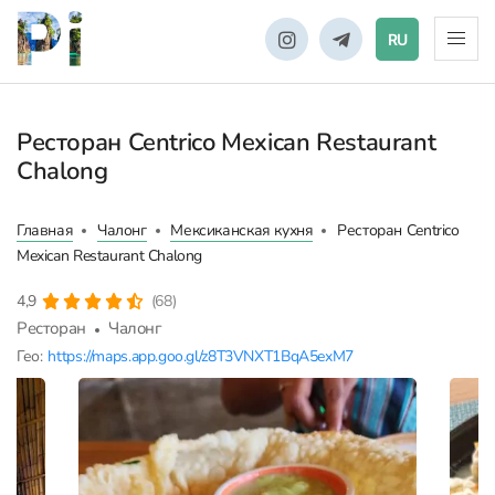
RU
Ресторан Centrico Mexican Restaurant
Chalong
Главная
Чалонг
Мексиканская кухня
Ресторан Centrico
Mexican Restaurant Chalong
4,9
(68)
Ресторан
Чалонг
Гео:
https://maps.app.goo.gl/z8T3VNXT1BqA5exM7