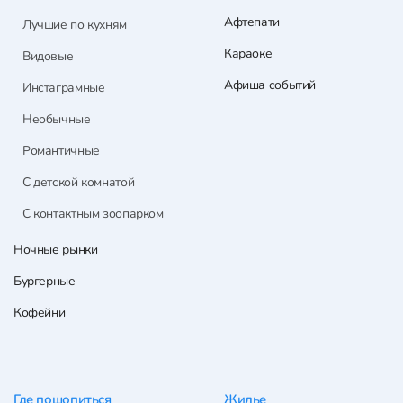
Афтепати
Лучшие по кухням
Караоке
Видовые
Афиша событий
Инстаграмные
Необычные
Романтичные
С детской комнатой
С контактным зоопарком
Ночные рынки
Бургерные
Кофейни
Где пошопиться
Жилье