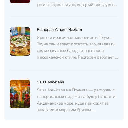
сети в Пхукет тауне, который пользуется
такой же популярностью среди туристов,
как и первый. Гости ценят тихую
атмосферу района и любят этот ресторан
Ресторан Amore Mexican
за неспешные обеды и ужины.
Дружелюбные официанты, вкусная...
Яркое и красочное заведение в Пхукет
Тауне так и зовет посетить его, отведать
самые вкусные блюда и напитки в
мексиканском стиле. Ресторан работает с
12 часов, а значит, что сюда можно
попасть на поздний завтрак и отведать
вкусные лепешки с различными
Salsa Mexicana
начинками под соусом и запить вкусным
ароматным кофе, что...
Salsa Mexicana на Пхукете — ресторан с
панорамными видами на бухту Патонг и
Андаманское море, куда приходят за
закатами и морским бризом.
Пространство устроено необычно: с
улицы место выглядит скромно, но