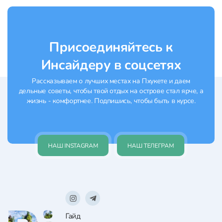
внутри оно уходит вниз каскадом —
несколько уровней террас почти до
самой воды, с большим выбором посадки
и заметной...
Присоединяйтесь к
Инсайдеру в соцсетях
Рассказываем о лучших местах на Пхукете и даем
дельные советы, чтобы твой отдых на острове стал ярче, а
жизнь - комфортнее. Подпишись, чтобы быть в курсе.
НАШ INSTAGRAM
НАШ ТЕЛЕГРАМ
Гайд