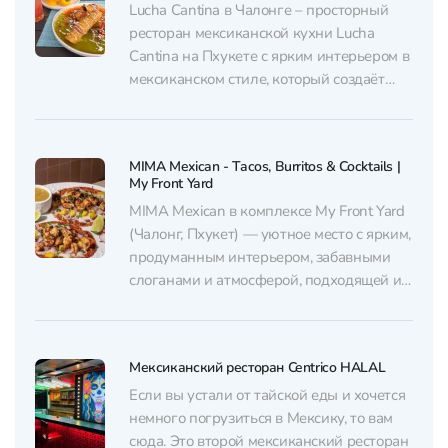
Lucha Cantina в Чалонге – просторный
ресторан мексиканской кухни Lucha
Cantina на Пхукете с ярким интерьером в
мексиканском стиле, который создаёт
атмосферу праздника. Ресторан с
большим количеством посадочных мест,
яркий, с интересным дизайном в стиле
MIMA Mexican - Tacos, Burritos & Cocktails |
Мексики. По вечерам здесь проходят
My Front Yard
захватывающие мероприятия от
MIMA Mexican в комплексе My Front Yard
латиноамериканских танцев и живой
(Чалонг, Пхукет) — уютное место с ярким,
музыки до особых...
продуманным интерьером, забавными
слоганами и атмосферой, подходящей и
для шумного ужина с друзьями, и для
спокойного вечернего отдыха. В зале
чисто, подача аккуратная и «как на
Мексиканский ресторан Centrico HALAL
картинке», блюда приносят быстро.
Кухня строится вокруг тако и буррито:...
Если вы устали от тайской еды и хочется
немного погрузиться в Мексику, то вам
сюда. Это второй мексиканский ресторан