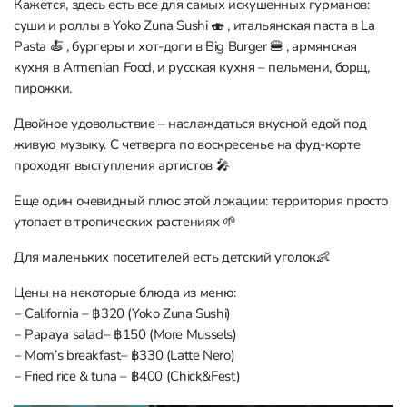
Кажется, здесь есть все для самых искушенных гурманов:
суши и роллы в Yoko Zuna Sushi 🍣 , итальянская паста в La
Pasta 🍝 , бургеры и хот-доги в Big Burger 🍔 , армянская
кухня в Armenian Food, и русская кухня – пельмени, борщ,
пирожки.
Двойное удовольствие – наслаждаться вкусной едой под
живую музыку. С четверга по воскресенье на фуд-корте
проходят выступления артистов 🎤
Еще один очевидный плюс этой локации: территория просто
утопает в тропических растениях 🌱
Для маленьких посетителей есть детский уголок👶
Цены на некоторые блюда из меню:
‒ California – ฿320 (Yoko Zuna Sushi)
‒ Papaya salad– ฿150 (More Mussels)
‒ Mom’s breakfast– ฿330 (Latte Nero)
‒ Fried rice & tuna – ฿400 (Chick&Fest)