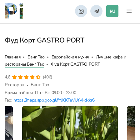
RU
Фуд Корт GASTRO PORT
Главная
Банг Тао
Европейская кухня
Лучшие кафе и
рестораны Банг Тао
Фуд Корт GASTRO PORT
4,6
(406)
Ресторан
Банг Тао
Время работы:
Пн - Вс: 09:00 - 23:00
Гео:
https://maps.app.goo.gl/fYJKKTeVUtVkdxkr6