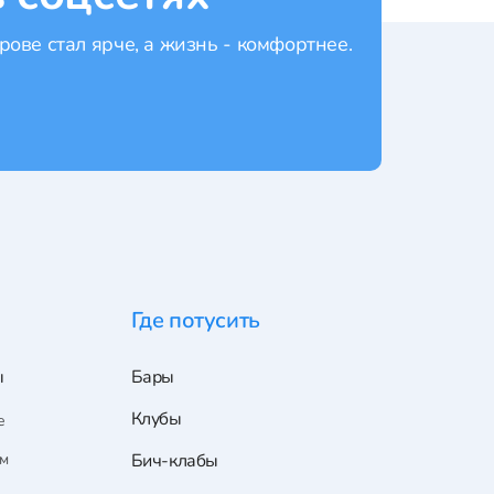
рове стал ярче, а жизнь - комфортнее.
Где потусить
ы
Бары
Клубы
е
ам
Бич-клабы