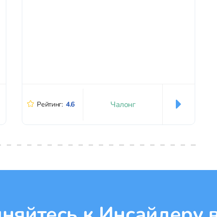
внимание охране окружающей среды. Вы не
просто контактируете...
Чалонг
Рейтинг:
4.6
няйтесь к Инсайдеру в