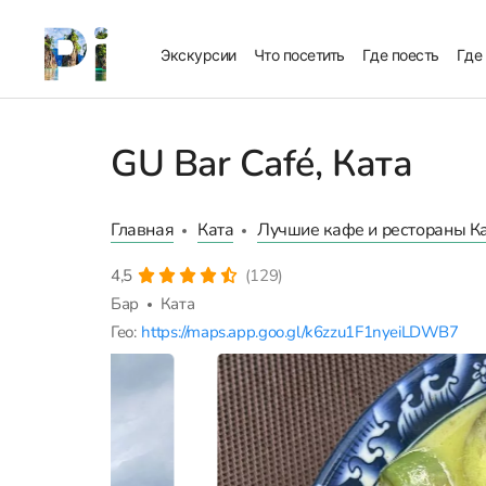
Экскурсии
Что посетить
Где поесть
Где
GU Bar Café, Ката
Главная
Ката
Лучшие кафе и рестораны К
4,5
(129)
Бар
Ката
Гео:
https://maps.app.goo.gl/k6zzu1F1nyeiLDWB7