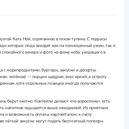
ухтой Ката Ной, спрятанное в тихом тупике. С террасы
ради которых сюда заходят как на полноценный ужин, так и
 спокойного вечера и фото на фоне неба, уходящего в
а с морепродуктами, бургеры, закуски и десерты.
ман, зелёное) — порции щедрые, вкус яркий, а остроту
веренная, хотя отдельные позиции иногда получаются
есь берут охотно. Коктейли делают «по-взрослому», есть
сть напитков ощущается выше ожидаемой. Из приятных
а и возможность оплаты картой/тапом; к счёту
ве лёгкой закуски могут подать бесплатный попкорн.