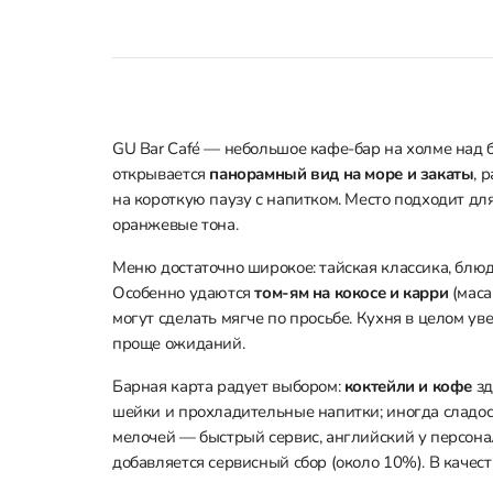
GU Bar Café — небольшое кафе-бар на холме над б
открывается
панорамный вид на море и закаты
, 
на короткую паузу с напитком. Место подходит для
оранжевые тона.
Меню достаточно широкое: тайская классика, блюд
Особенно удаются
том-ям на кокосе и карри
(маса
могут сделать мягче по просьбе. Кухня в целом у
проще ожиданий.
Барная карта радует выбором:
коктейли и кофе
зд
шейки и прохладительные напитки; иногда сладо
мелочей — быстрый сервис, английский у персонал
добавляется сервисный сбор (около 10%). В качест