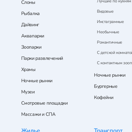
Лучшие по кухням
Слоны
Видовые
Рыбалка
Инстаграмные
Дайвинг
Необычные
Аквапарки
Романтичные
Зоопарки
С детской комнато
Парки развлечений
С контактным зоо
Храмы
Ночные рынки
Ночные рынки
Бургерные
Музеи
Кофейни
Смотровые площадки
Массажи и СПА
Жилье
Транспорт