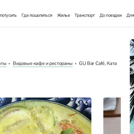
 потусить
Где пошопиться
Жилье
Транспорт
До поездки
Для
аты
Видовые кафе и рестораны
GU Bar Café, Ката