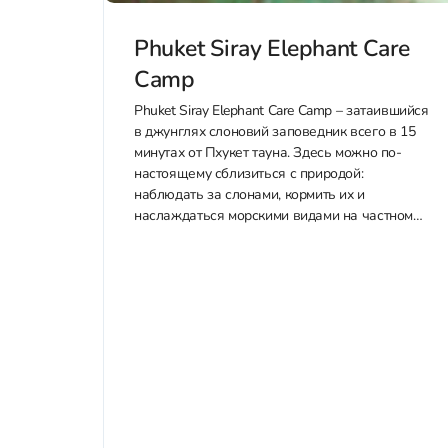
Phuket Siray Elephant Care
Camp
Phuket Siray Elephant Care Camp – затаившийся
в джунглях слоновий заповедник всего в 15
минутах от Пхукет тауна. Здесь можно по-
настоящему сблизиться с природой:
наблюдать за слонами, кормить их и
наслаждаться морскими видами на частном
пляже. Приобрести билеты со скидкой в
Phuket Siray Elephant Care Camp можно у нас
через WhatsApp или Telegram....