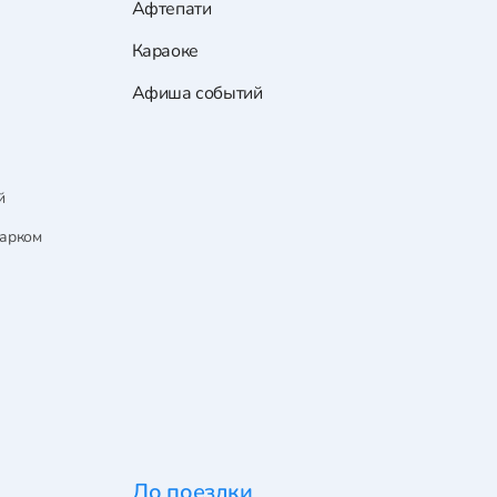
Афтепати
Караоке
Афиша событий
й
парком
До поездки