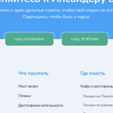
ете и даем дельные советы, чтобы твой отдых на ост
Подпишись, чтобы быть в курсе.
НАШ INSTAGRAM
НАШ ТЕЛЕГРАМ
Что посетить
Где поесть
Маст визит
Кафе и ресторан
Пляжи
Лучшие на Пхукет
Достопримечательности
Лучшие по район