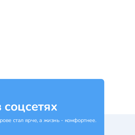
Патонг
Рейтинг:
4.5
Рейти
 соцсетях
рове стал ярче, а жизнь - комфортнее.