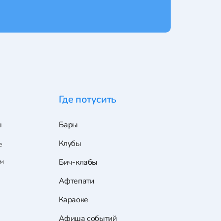
Где потусить
ы
Бары
Клубы
е
ам
Бич-клабы
Афтепати
Караоке
Афиша событий