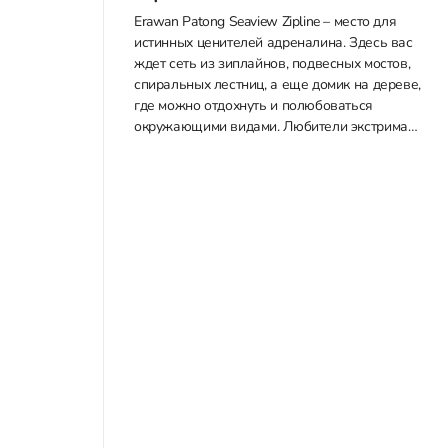
Erawan Patong Seaview Zipline – место для
истинных ценителей адреналина. Здесь вас
ждет сеть из зиплайнов, подвесных мостов,
спиральных лестниц, а еще домик на дереве,
где можно отдохнуть и полюбоваться
окружающими видами. Любители экстрима
также могут прокатиться на квадроциклах.
Приобрести билеты со скидкой в Erawan
Patong Seaview Zipline можно у нас...