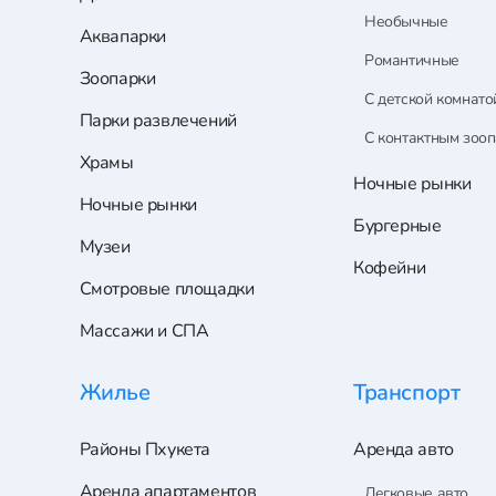
Необычные
Аквапарки
Романтичные
Зоопарки
С детской комнато
Парки развлечений
С контактным зоо
Храмы
Ночные рынки
Ночные рынки
Бургерные
Музеи
Кофейни
Смотровые площадки
Массажи и СПА
Жилье
Транспорт
Районы Пхукета
Аренда авто
Аренда апартаментов
Легковые авто