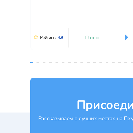
Патонг
Рейтинг:
4.9
Присоеди
Рассказываем о лучших местах на Пхук