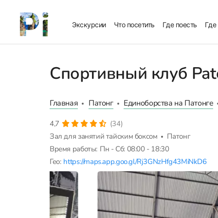
Экскурсии
Что посетить
Где поесть
Где
Спортивный клуб Pat
Главная
Патонг
Единоборства на Патонге
4,7
(34)
Зал для занятий тайским боксом
Патонг
Время работы:
Пн - Сб: 08:00 - 18:30
Гео:
https://maps.app.goo.gl/Rj3GNzHfg43MiNkD6