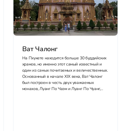
Ват Чалонг
На Пхукете находится больше 30 буддийских
храмов, но именно этот самый известный и
один из самых почитаемых и величественных.
Основанный в начале XIX века, Ват Чалонг
был построен в честь двух уважаемых
монахов, Луанг По Чаэм и Луанг По Чуанг,
известных своими знаниями в области трав и
медицины. Во время...