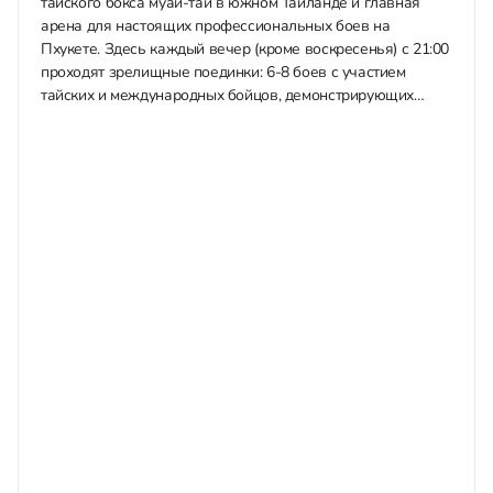
тайского бокса муай-тай в южном Таиланде и главная
арена для настоящих профессиональных боев на
Пхукете. Здесь каждый вечер (кроме воскресенья) с 21:00
проходят зрелищные поединки: 6-8 боев с участием
тайских и международных бойцов, демонстрирующих
"искусство восьми конечностей" — удары кулаками,
локтями, коленями и...