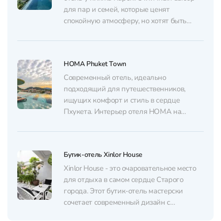
парковочное место. Из каждого номера с
для пар и семей, которые ценят
балкона открывается прекрасный вид на
спокойную атмосферу, но хотят быть
город....
недалеко от пляжа, ресторанов и
магазинов. Также здесь доступны
семейные номера и апартаменты с
HOMA Phuket Town
несколькими комнатами. Особое
внимание в отеле уделяют сервису:
Современный отель, идеально
внимательный консьерж всегда готов
подходящий для путешественников,
помочь, чтобы каждый...
ищущих комфорт и стиль в сердце
Пхукета. Интерьер отеля HOMA на
Пхукете выполнен в минималистичном
дизайне, который подчеркивают
натуральные материалы и светлые
Бутик-отель Xinlor House
цвета, создавая уютную и
расслабляющую атмосферу. Каждое
Xinlor House - это очаровательное место
помещение продумано до мелочей и
для отдыха в самом сердце Старого
предлагает своим гостям все
города. Этот бутик-отель мастерски
необходимое для комфортного
сочетает современный дизайн с
проживания. Студии и...
традиционными элементами, создавая