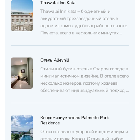
Thawalai Inn Kata
Thawalai Inn Kata – бюджетный и
аккуратный трехзвездочный отель в
одном из самых удобных районов на юге
Пхукета, всего в нескольких минутах
пешком от пляжа Ката. Номерной фонд
отеля простой, но продуманный для
комфортного проживания. В каждом
Отель Alleyhill
номере есть кондиционер, собственный
балкон, телевизор, бесплатный Wi-Fi, а
Стильный бутик-отель в Старом городе в
также чайник и кофеварка....
минималистичном дизайне. В отеле всего
несколько номеров, поэтому хозяева
обеспечивают индивидуальный подход к
каждому гостю. Посетители могут
воспользоваться озелененной
территорией с террасой, бесплатным
Кондоминиум-отель Palmetto Park
интернетом и системой
Residence
кондиционирования воздуха. Отель
Относительно недорогой кондоминиум и
также предоставляет собственное
отель у пляжа Карон. Отличный выбор