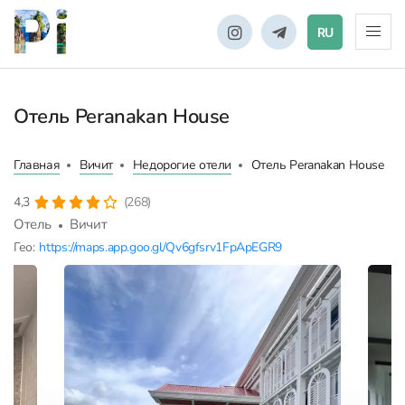
RU
Отель Peranakan House
Главная
Вичит
Недорогие отели
Отель Peranakan House
4,3
(268)
Отель
Вичит
Гео:
https://maps.app.goo.gl/Qv6gfsrv1FpApEGR9