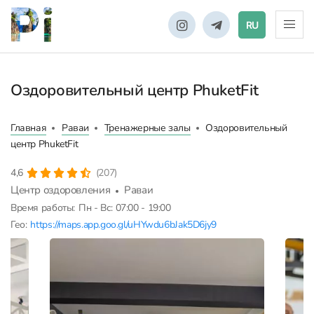
RU
Оздоровительный центр PhuketFit
Главная
Раваи
Тренажерные залы
Оздоровительный
центр PhuketFit
4,6
(207)
Центр оздоровления
Раваи
Время работы:
Пн - Вс: 07:00 - 19:00
Гео:
https://maps.app.goo.gl/uHYwdu6bJak5D6jy9