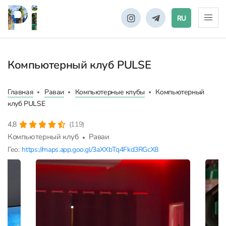
RU
Компьютерный клуб PULSE
Главная
Раваи
Компьютерные клубы
Компьютерный
клуб PULSE
4,8
(119)
Компьютерный клуб
Раваи
Гео:
https://maps.app.goo.gl/3aXXbTq4Fkd3RGcX8