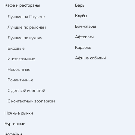
Кафе и рестораны
Бары
Клубы
Лучшие на Пхукете
Бич-клабы
Лучшие по районам
Афтепати
Лучшие по кухням
Караоке
Видовые
Афиша событий
Инстаграмные
Необычные
Романтичные
С детской комнатой
С контактным зоопарком
Ночные рынки
Бургерные
Кофейни