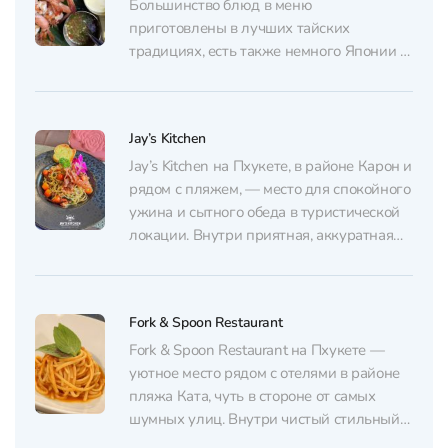
«собранные» вкусы и свежие продукты:
Большинство блюд в меню
том...
приготовлены в лучших тайских
традициях, есть также немного Японии и
Европы. Среди любимых позиций гостей
– креветки на гриле с соусом из
морепродуктов и чипсами чим-чим,
Jay’s Kitchen
которые подают бесплатно, а также том
ям и невероятно нежное мороженое 🍧 В
Jay’s Kitchen на Пхукете, в районе Карон и
качестве...
рядом с пляжем, — место для спокойного
ужина и сытного обеда в туристической
локации. Внутри приятная, аккуратная
обстановка: звучит ненавязчивая музыка,
по вечерам бывает оживлённо, при этом
сохраняется ощущение уюта и порядка в
Fork & Spoon Restaurant
подаче блюд. Основа меню — яркая
тайская кухня: том-ям...
Fork & Spoon Restaurant на Пхукете —
уютное место рядом с отелями в районе
пляжа Ката, чуть в стороне от самых
шумных улиц. Внутри чистый стильный
зал с приятным декором и удобными