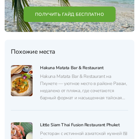
ПОЛУЧИТЬ ГАЙД БЕСПЛАТНО
Похожие места
Hakuna Matata Bar & Restaurant
Hakuna Matata Bar & Restaurant на
Пхукете — уютное место в районе Раваи,
недалеко от пляжа, где сочетаются
барный формат и насыщенная тайская
кухня. Внутри — аккуратный,
комфортный зал с лёгкими
европейскими нотками в интерьере и
Little Siam Thai Fusion Restaurant Phuket
спокойной, расслабляющей атмосферой.
Кухня делает ставку на яркие,
Ресторан с истинной азиатской кухней 🍱