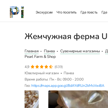
Экскурсии
Что посетить
Где поесть
Где
Жемчужная ферма UN
Главная
Панва
Сувенирные магазины
Д
Pearl Farm & Shop
4,9
(639)
Ювелирный магазин
Панва
Время работы:
Пн - Вс: 09:00 - 20:00
Гео:
https://maps.app.goo.gl/8dAYdRUn2kMsVwi8A