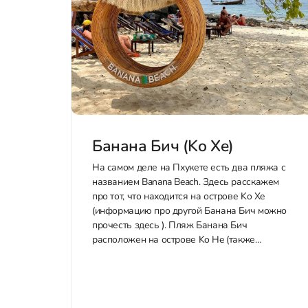
Банана Бич (Ko Хe)
На самом деле на Пхукете есть два пляжа с
названием Banana Beach. Здесь расскажем
про тот, что находится на острове Ko Хe
(информацию про другой Банана Бич можно
прочесть здесь ). Пляж Банана Бич
расположен на острове Ko He (также
известен как Coral Island, Коралловый остров),
всего в 20 минутах...