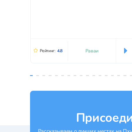
Раваи
Рейтинг:
4.8
Присоеди
Рассказываем о лучших местах на Пхук