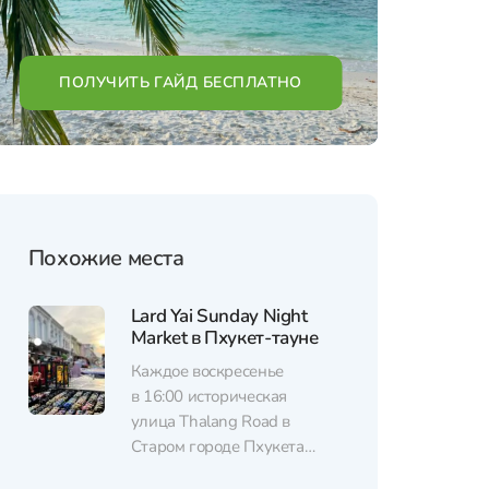
ПОЛУЧИТЬ ГАЙД БЕСПЛАТНО
Похожие места
Lard Yai Sunday Night
Market в Пхукет-тауне
Каждое воскресенье
в 16:00 историческая
улица Thalang Road в
Старом городе Пхукета
превращается в яркий