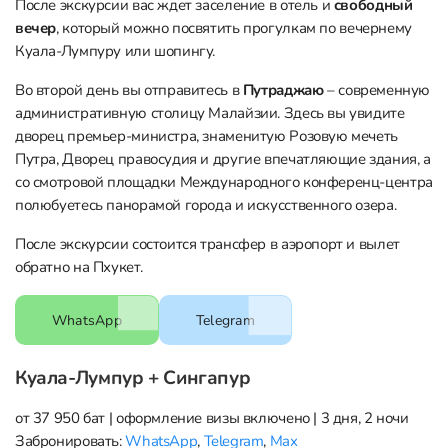
После экскурсии вас ждет заселение в отель и
свободный
вечер
, который можно посвятить прогулкам по вечернему
Куала-Лумпуру или шопингу.
Во второй день вы отправитесь в
Путраджаю
– современную
административную столицу Малайзии. Здесь вы увидите
дворец премьер-министра, знаменитую Розовую мечеть
Путра, Дворец правосудия и другие впечатляющие здания, а
со смотровой площадки Международного конференц-центра
полюбуетесь панорамой города и искусственного озера.
После экскурсии состоится трансфер в аэропорт и вылет
обратно на Пхукет.
WhatsApp
Telegram
Куала-Лумпур + Сингапур
от 37 950 бат | оформление визы включено | 3 дня, 2 ночи
Забронировать:
WhatsApp
,
Telegram
,
Max