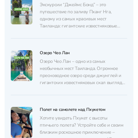
нам по контактам ниже, и мы расскажем
Экскурсии “Джеймс Бонд” – это
обо...
путешествие по заливу Пханг Нга,
одному из самых красивых мест
Таиланда: гигантские известняковые
скалы, скрытые лагуны, пещеры и
знаменитый остров, прославившийся
после фильма “Человек с золотым
Озеро Чео Лан
пистолетом”. Хочешь попасть в этот
волшебный мир? Пиши, и мы расскажем
Озеро Чео Лан – одно из самых
о возможных программах: Оглавление 1.
необычных мест Таиланда. Огромное
Все варианты экскурсий2....
пресноводное озеро среди джунглей и
гигантских известняковых скал выглядит
так, будто вы оказались внутри фильма.
Здесь нет привычного Пхукета с
пляжами и шумными набережными.
Полет на самолете над Пхукетом
Вместо этого – длиннохвостые лодки,
плавучие дома прямо на воде и дикие
Хотите увидеть Пхукет с высоты
джунгли. Хочешь увидеть...
птичьего полета? Устройте себе и своим
близким роскошное приключение –