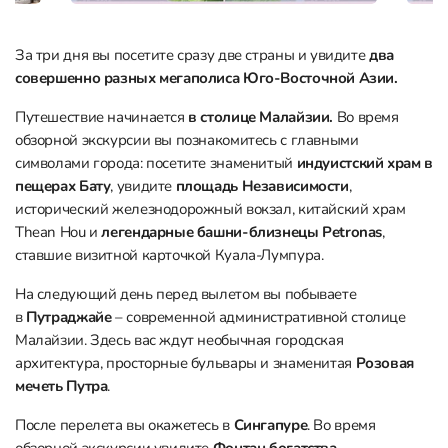
За три дня вы посетите сразу две страны и увидите
два
совершенно разных мегаполиса Юго-Восточной Азии.
Путешествие начинается
в столице Малайзии.
Во время
обзорной экскурсии вы познакомитесь с главными
символами города: посетите знаменитый
индуистский храм в
пещерах Бату
, увидите
площадь Независимости
,
исторический железнодорожный вокзал, китайский храм
Thean Hou и
легендарные башни-близнецы Petronas
,
ставшие визитной карточкой Куала-Лумпура.
На следующий день перед вылетом вы побываете
в
Путраджайе
– современной административной столице
Малайзии. Здесь вас ждут необычная городская
архитектура, просторные бульвары и знаменитая
Розовая
мечеть Путра
.
После перелета вы окажетесь в
Сингапуре
. Во время