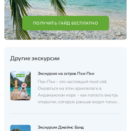
ПОЛУЧИТЬ ГАЙД БЕСПЛАТНО
Другие экскурсии
Экскурсия на остров Пхи-Пхи
Пхи-Пхи – это настоящий must visit.
Оказаться на этом архипелаге в
Андаманском море – как попасть внутрь
открытки, которую раньше видел только
в Pinterest. Нетронутая природа,
бирюзовая гладь воды, отвесные скалы и
безымянные островки… Рай на Земле!
Экскурсия Джеймс Бонд
Хочешь попасть на Пхи-Пхи? Напиши