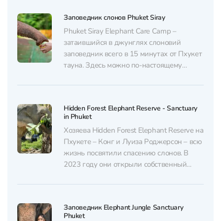
Заповедник слонов Phuket Siray
Phuket Siray Elephant Care Camp –
затаившийся в джунглях слоновий
заповедник всего в 15 минутах от Пхукет
тауна. Здесь можно по-настоящему
сблизиться с природой: наблюдать за
слонами, кормить их и наслаждаться
морскими видами на частном пляже.
Hidden Forest Elephant Reserve - Sanctuary
Приобрести билеты со скидкой в Phuket
in Phuket
Siray Elephant Care Camp можно у нас
Хозяева Hidden Forest Elephant Reserve на
через WhatsApp или Telegram....
Пхукете – Конг и Луиза Роджерсон – всю
жизнь посвятили спасению слонов. В
2023 году они открыли собственный
“этичный заповедник”. Инсайдер
поддерживает такие места, где эти
священные животные наконец-то
Заповедник Elephant Jungle Sanctuary
обретают свободу. Приобрести билеты со
Phuket