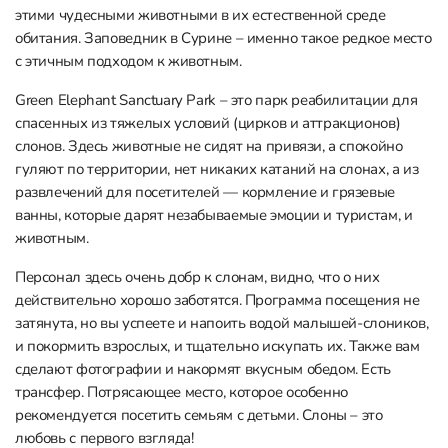
этими чудесными животными в их естественной среде
обитания. Заповедник в Сурине – именно такое редкое место
с этичным подходом к животным.
Green Elephant Sanctuary Park – это парк реабилитации для
спасенных из тяжелых условий (цирков и аттракционов)
слонов. Здесь животные не сидят на привязи, а спокойно
гуляют по территории, нет никаких катаний на слонах, а из
развлечений для посетителей — кормление и грязевые
ванны, которые дарят незабываемые эмоции и туристам, и
животным.
Персонал здесь очень добр к слонам, видно, что о них
действительно хорошо заботятся. Программа посещения не
затянута, но вы успеете и напоить водой малышей-слоников,
и покормить взрослых, и тщательно искупать их. Также вам
сделают фотографии и накормят вкусным обедом. Есть
трансфер. Потрясающее место, которое особенно
рекомендуется посетить семьям с детьми. Слоны – это
любовь с первого взгляда!