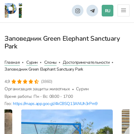
RU
Заповедник Green Elephant Sanctuary
Park
Главная
Сурин
Слоны
Достопримечательности
Заповедник Green Elephant Sanctuary Park
4,9
(3860)
Организация защиты животных
Сурин
Время работы:
Пн - Вс: 08:00 - 17:00
Гео:
https://maps.app.goo.gl/4kCBSQ13ANUh3rPm9