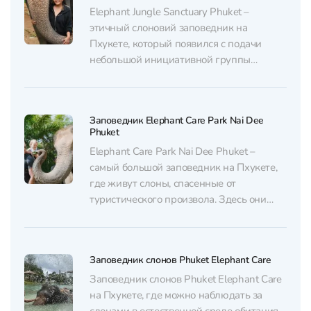
скидкой в Hidden Forest Elephant Reserve
Elephant Jungle Sanctuary Phuket –
можно у нас через...
этичный слоновий заповедник на
Пхукете, который появился с подачи
небольшой инициативной группы
местных жителей. Сегодня это место
стало большим заповедником, который
получил немало наград и
Заповедник Elephant Care Park Nai Dee
благодарностей за вклад в экотуризм.
Phuket
Инсайдер поддерживает именно такие
Elephant Care Park Nai Dee Phuket –
экологичные проекты и рекомендует
самый большой заповедник на Пхукете,
посещать места, где животных не
где живут слоны, спасенные от
эксплуатируют в...
туристического произвола. Здесь они
снова чувствуют себя как дома. Мы
поддерживаем посещение именно таких
мест, где слоны находятся в
Заповедник слонов Phuket Elephant Care
безопасности. Приобрести билеты со
скидкой в Elephant Care Park Nai Dee
Заповедник слонов Phuket Elephant Care
Phuket можно у...
на Пхукете, где можно наблюдать за