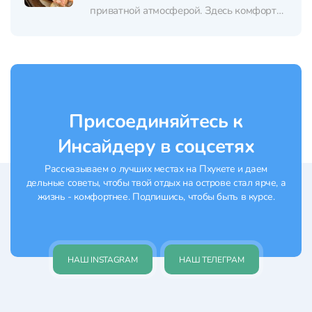
приватной атмосферой. Здесь комфортно
сидеть и вдвоём, и компанией, и с семьёй:
в зале чисто, приятно, а обслуживание
остаётся внимательным и
доброжелательным. Персонал уверенно
общается на английском. Ключевой
формат — японское shabu-shabu с...
Присоединяйтесь к
Инсайдеру в соцсетях
Рассказываем о лучших местах на Пхукете и даем
дельные советы, чтобы твой отдых на острове стал ярче, а
жизнь - комфортнее. Подпишись, чтобы быть в курсе.
НАШ INSTAGRAM
НАШ ТЕЛЕГРАМ