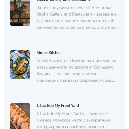
воздухе застыли огромные воздушные
шары. Кебаб, шашлык из баранины с
Хотите поужинать в музее? Вам сюда!
дымком, свежие овощи и насыщенные
Bucha Gallery and Restaurant – заведение,
соусы,...
где все в интерьере напоминает музей:
множество деталей на стенах, статуэток,
которые хочется рассматривать, картин и
других винтажных элементов декора. А
какая тут посуда – настоящий предмет
Greek Kitchen
искусства! Кухня в заведении авторская –
микс азиатской и индийской, подача...
Greek Kitchen на Пхукете расположен на
возвышенности по дороге от Большого
Будды — отсюда открывается
панорамный вид на побережье Раваи,
море и горы. Место особенно хорошо
подходит для заката: просторная посадка
и удачные точки обзора превращают
Little Edo My Front Yard
ужин в спокойное созерцание острова.
Кухня — греческо‑средиземноморская с
Little Edo My Front Yard на Пхукете —
широким меню: здесь берут гирос,...
уютное японское место с аккуратным
интерьером и спокойной, немного