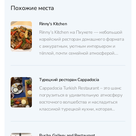
Похожие места
Rinny's Kitchen
Rinny’s Kitchen на Пхукете — небольшой
корейский ресторан домашнего формата
с аккуратным, уютным интерьером и
тёплой, почти семейной атмосферой.
Здесь чисто, комфортно и спокойно, а
блюда готовятся заботливо и «как для
своих». Перед входом есть парковка, а
Турецкий ресторан Cappadocia
сама точка удобно расположена у
поворота на Fitness Street в Чалонге.
Cappadocia Turkish Restaurant – это шанс
Основа меню...
погрузиться в удивительную атмосферу
восточного волшебства и насладиться
классикой турецкой кухни, которая
благодаря своим вкусами и ароматам,
переносит на узкие улочки Каппадокии,
где царит космическая атмосфера, а в
Bucha Gallery and Restaurant