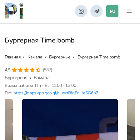
RU
Бургерная Time bomb
Главная
Камала
Бургерные
Бургерная Time bomb
4,9
(887)
Бургерная
Камала
Время работы:
Пн - Вс: 11:00 - 03:00
Гео:
https://maps.app.goo.gl/gLWnBfqEdLsrSG6n7