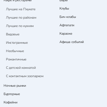
Кафе и рестораны
Бары
Клубы
Лучшие на Пхукете
Бич-клабы
Лучшие по районам
Афтепати
Лучшие по кухням
Караоке
Видовые
Афиша событий
Инстаграмные
Необычные
Романтичные
С детской комнатой
С контактным зоопарком
Ночные рынки
Бургерные
Кофейни