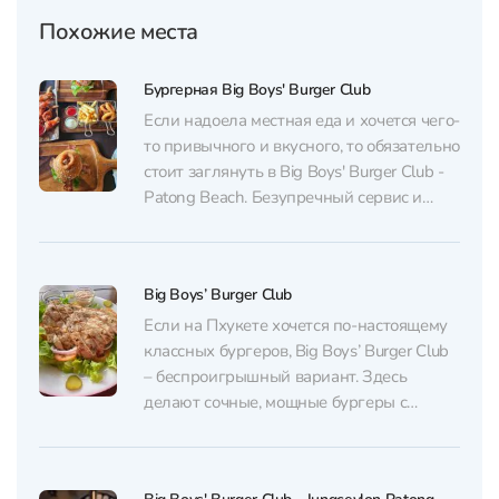
Похожие места
Бургерная Big Boys' Burger Club
Если надоела местная еда и хочется чего-
то привычного и вкусного, то обязательно
стоит заглянуть в Big Boys' Burger Club -
Patong Beach. Безупречный сервис и
дружелюбный персонал встретит вас на
входе. Огромный ассортимент в меню
всегда радует гостей. Большой выбор
Big Boys’ Burger Club
гамбургеров с различными начинками и
соусами привлекут вас, и вы...
Если на Пхукете хочется по-настоящему
классных бургеров, Big Boys’ Burger Club
– беспроигрышный вариант. Здесь
делают сочные, мощные бургеры с
отличным балансом вкуса и всегда точно
попадают в выбранную прожарку. В
меню есть варианты на любой вкус – от