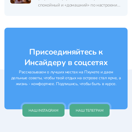
спокойный и «домашний» по настроению,
с ненавязчивой музыкой, а набережная
Раваи и вид на воду добавляют месту
отпускной легкости. В основе меню —
бургеры из dry-aged говядины (в том
числе австралийской): степень...
Присоединяйтесь к
Инсайдеру в соцсетях
Рассказываем о лучших местах на Пхукете и даем
дельные советы, чтобы твой отдых на острове стал ярче, а
жизнь - комфортнее. Подпишись, чтобы быть в курсе.
НАШ INSTAGRAM
НАШ ТЕЛЕГРАМ