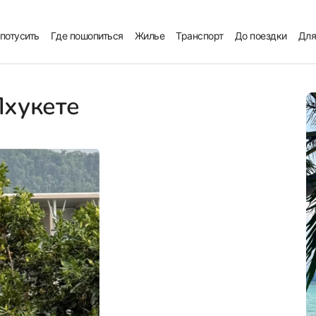
 потусить
Где пошопиться
Жилье
Транспорт
До поездки
Для
Пхукете