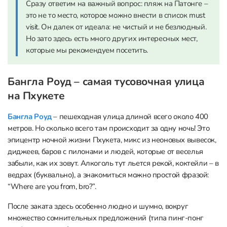
Сразу ответим на важный вопрос: пляж на Патонге –
это не то место, которое можно внести в список must
visit. Он далек от идеала: не чистый и не безлюдный.
Но зато здесь есть много других интересных мест,
которые мы рекомендуем посетить.
Бангла Роуд – самая тусовочная улица
на Пхукете
Бангла Роуд
– пешеходная улица длиной всего около 400
метров. Но сколько всего там происходит за одну ночь! Это
эпицентр ночной жизни Пхукета, микс из неоновых вывесок,
диджеев, баров с пилонами и людей, которые от веселья
забыли, как их зовут. Алкоголь тут льется рекой, коктейли – в
ведрах (буквально), а знакомиться можно простой фразой:
“Where are you from, bro?”.
После заката здесь особенно людно и шумно, вокруг
множество сомнительных предложений (типа пинг-понг