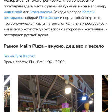
Ресторанов тут тоже огромное количество. Особенно
популярны здесь места с разными кухнями мира, например,
индийской
или
итальянской
. Заходи в раздел
Кафе и
рестораны
, выбирай
По районам
и перед тобой откроется
гастрономическая карта Патонга: от халяльных ресторанов и
китайского хот-пота до руфтопов с авторскими коктейлями и
ресторанов русской кухни.
Рынок Malin Plaza – вкусно, дешево и весело
Гео на Гугл Картах
Время работы: Пн - Вс: 11:00 - 23:00