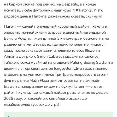
на барной стойке под ремикс на Despacito, а в конце
покупаешь себе футболку с надписью “I ♥️ Patong”. И это
рядовой день в Патонге, даже можно сказать, скучный!
Патонг — самый популярный курортный район Пхукета и
эпицентр ночной жизни острова, известный легендарной
Бангла Роуд, пляжем длиной 3 километра и бесконечными
развлечениями. Это место, где приключения начинаются
сразу после заката: от зажигательных клубов Illuzion и
Armania до яркого Simon Cabaret, массажных салонов,
тайского бокса муай-тай на стадионе Patong Boxing Stadium и
шопинга в торговом центре Jungceylon. Днем здесь можно
отдохнуть на уютном пляже Три Транг, попробовать стрит-
фуд на рынке Malin Plaza или отправиться на зиплайн
Erawan с панорамным видом на бухту. Патонг — это тот
район Пхукета, где каждый найдет развлечение по душе в
2026 году: от спокойного семейного отдыха до
незабываемых тусовок до утра!