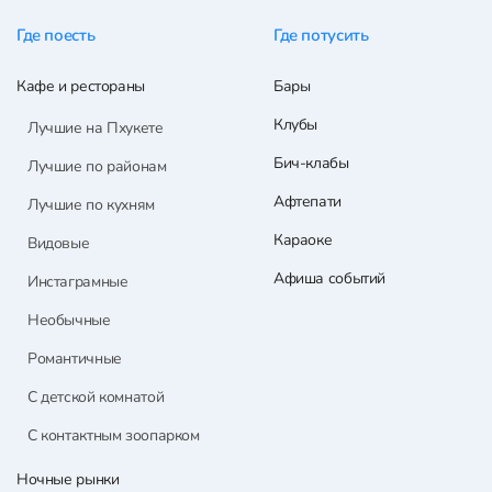
Где поесть
Где потусить
Кафе и рестораны
Бары
Клубы
Лучшие на Пхукете
Бич-клабы
Лучшие по районам
Афтепати
Лучшие по кухням
Караоке
Видовые
Афиша событий
Инстаграмные
Необычные
Романтичные
С детской комнатой
С контактным зоопарком
Ночные рынки