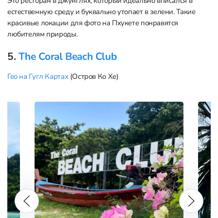
Это ресторан в джунглях, который идеально вписался в
естественную среду и буквально утопает в зелени. Такие
красивые локации для фото на Пхукете понравятся
любителям природы.
5.
The Coral Beach Club
Гео на Гугл Картах
(Остров Ко Хе)