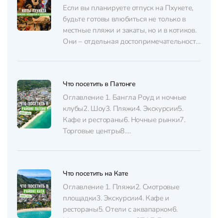
Если вы планируете отпуск на Пхукете,
будьте готовы влюбиться не только в
местные пляжи и закаты, но и в котиков.
Они – отдельная достопримечательность
острова. Коты на Пхукете встречают
вас буквально везде: на пляжах, рынках,
в кафе и буддийских храмах. Многие из
Что посетить в Патонге
них – настоящие уличные бродяги с
тайским характером: расслабленные,
Оглавление 1. Бангла Роуд и ночные
дружелюбные, но с...
клубы2. Шоу3. Пляжи4. Экскурсии5.
Кафе и рестораны6. Ночные рынки7.
Торговые центры8.
Веревочный парк Erawan Patong Seaview
Zipline9. Этичный заповедник слонов
Elephant Jungle Sanctuary Phuket10. Храм
Что посетить на Кате
Wat Doi Thepnimit11. Спортивные
секции12. Массажные салоны и СПА13.
Оглавление 1. Пляжи2. Смотровые
Аренда жилья и транспорта на Патонге
площадки3. Экскурсии4. Кафе и
Патонг – самый известный район
рестораны5. Отели с аквапарком6.