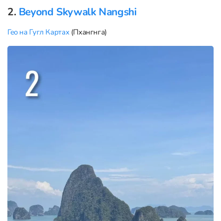
2.
Beyond Skywalk Nangshi
Гео на Гугл Картах
(Пхангнга)