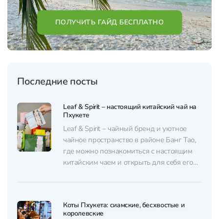
ПОЛУЧИТЬ ГАЙД БЕСПЛАТНО
Последние посты
Leaf & Spirit – настоящий китайский чай на
Пхукете
Leaf & Spirit – чайный бренд и уютное
чайное пространство в районе Банг Тао,
где можно познакомиться с настоящим
китайским чаем и открыть для себя его
вкус без сложных правил и лишней
формальности. В основе коллекции –
тщательно отобранные чаи из Юньнани,
Коты Пхукета: сиамские, бесхвостые и
одного из самых известных чайных
королевские
регионов Китая. За...