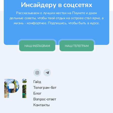
Инсайдеру в соцсетях
Рассказываем о лучших местах на Пхукете и даем
дельные советы, чтобы твой отдых на острове стал ярче, а
жизнь - комфортнее. Подпишись, чтобы быть в курсе.
НАШ INSTAGRAM
НАШ ТЕЛЕГРАМ
Гайд
Телеграм-бот
Блог
Вопрос-ответ
Контакты