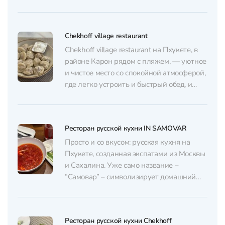
уютно, играет фоновая музыка, для детей
есть телевизор с мультфильмами. Меню
удобно листать на планшете, а часть
Chekhoff village restaurant
блюд подписана на русском языке.
Главная гордость ресторана – русская
Chekhoff village restaurant на Пхукете, в
кухня...
районе Карон рядом с пляжем, — уютное
и чистое место со спокойной атмосферой,
где легко устроить и быстрый обед, и
неторопливый ужин. В интерьере есть
отсылки к Чехову: заметная роспись с
Антоном Павловичем, книги, небольшие
Ресторан русской кухни IN SAMOVAR
сувениры; звучит приятная музыка. Для
гостей часто подают комплимент...
Просто и со вкусом: русская кухня на
Пхукете, созданная экспатами из Москвы
и Сахалина. Уже само название –
“Самовар” – символизирует домашний
уют и душевные посиделки. Хозяева
вложили в заведение частичку души:
часто встречают гостей лично, улыбкой и
Ресторан русской кухни Chekhoff
теплом напоминая о настоящем русском