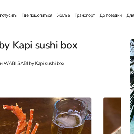
 потусить
Где пошопиться
Жилье
Транспорт
До поездки
Для
y Kapi sushi box
н WABI SABI by Kapi sushi box