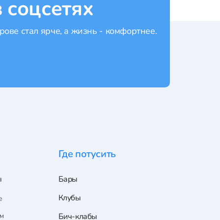
 соцсетях
рове стал ярче, а жизнь - комфортнее.
Где потусить
ы
Бары
Клубы
е
ам
Бич-клабы