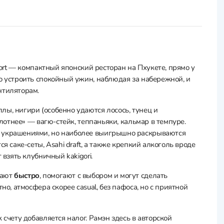
esort — компактный японский ресторан на Пхукете, прямо у
о устроить спокойный ужин, наблюдая за набережной, и
нтиляторам.
оллы, нигири (особенно удаются лосось, тунец и
плотнее» — вагю-стейк, теппаньяки, кальмар в темпуре.
и украшениями, но наиболее выигрышно раскрываются
я саке-сеты, Asahi draft, а также крепкий алкоголь вроде
 взять клубничный kakigori.
дают
быстро
, помогают с выбором и могут сделать
но, атмосфера скорее casual, без пафоса, но с приятной
 счету добавляется налог. Рамэн здесь в авторской