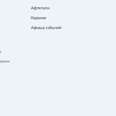
Афтепати
Караоке
Афиша событий
й
парком