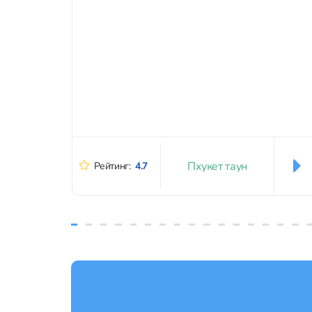
Пхукет таун
Рейтинг:
4.7