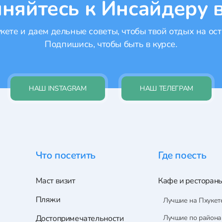
няйтесь к Инсайдеру в
ете и даем дельные советы, чтобы твой отдых на ост
Подпишись, чтобы быть в курсе.
НАШ INSTAGRAM
НАШ ТЕЛЕГРАМ
Что посетить
Где поесть
Маст визит
Кафе и ресторан
Пляжи
Лучшие на Пхукет
Достопримечательности
Лучшие по район