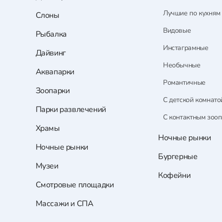
Лучшие по кухням
Слоны
Видовые
Рыбалка
Инстаграмные
Дайвинг
Необычные
Аквапарки
Романтичные
Зоопарки
С детской комнато
Парки развлечений
С контактным зоо
Храмы
Ночные рынки
Ночные рынки
Бургерные
Музеи
Кофейни
Смотровые площадки
Массажи и СПА