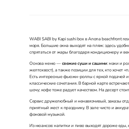
WABI SABI by Kapi sushi box в Anona beachfront r
моря. Большие окна выходят на пляж: здесь удобн
спрятаться от жары благодаря кондиционеру и ве
Основа меню —
свежие суши и сашими
: маки и р
желтохвост), а также позиции для тех, кто хочет «
Есть интересные фьюжн-роллы с яркой подачей 
классические сочетания. В барной карте встречаютс
шочу; кофе тоже радует качеством. На десерт стоит
Сервис дружелюбный и ненавязчивый, заказы от
приятный жест к празднику. В зале чисто и аккурат
фоновой музыкой.
Из нюансов: напитки и пиво выходят дороже еды, к