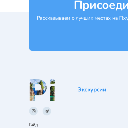
Присоеди
Рассказываем о лучших местах на Пхук
Экскурсии
Гайд