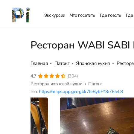
Экскурсии
Что посетить
Где поесть
Где
Ресторан WABI SABI b
Главная
Патонг
Японская кухня
Рестора
4,7
(304)
Ресторан японской кухни
Патонг
Гео:
https://maps.app.goo.gl/k7teBybFY8r7EJvL8