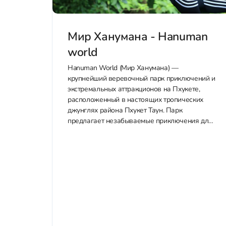
Мир Ханумана - Hanuman
world
Hanuman World (Мир Ханумана) —
крупнейший веревочный парк приключений и
экстремальных аттракционов на Пхукете,
расположенный в настоящих тропических
джунглях района Пхукет Таун. Парк
предлагает незабываемые приключения для
всей семьи: зиплайн с 32 платформами и 16
тросами, головокружительный роллерный
зиплайн (канатные горки), панорамный Sky
Walk с видом 360°, экстремальную рогатку
(слингшот)...