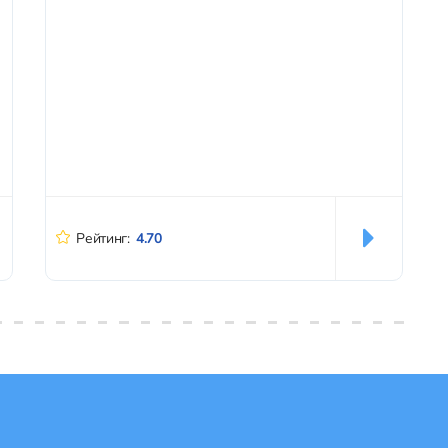
именно тебе. Оглавление 1. Особенности
дайвинга на Пхукете2. Все программы
дайвинга3. Подробнее про...
Рейтинг:
4.70